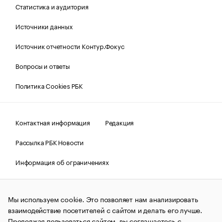
Статистика и аудитория
Источники данных
Источник отчетности Контур.Фокус
Вопросы и ответы
Политика Cookies РБК
Контактная информация
Редакция
Рассылка РБК Новости
Информация об ограничениях
Правовая информация
О соблюдении авторских прав
Мы используем cookie. Это позволяет нам анализировать
© АО «РОСБИЗНЕСКОНСАЛТИНГ»,
1995–2026.
Сообщения
и материалы информационного агентства «РБК»
взаимодействие посетителей с сайтом и делать его лучше.
(зарегистрировано Федеральной службой по надзору в сфере
Продолжая пользоваться сайтом, вы соглашаетесь с