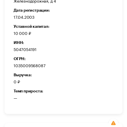
Железнодорожная, д 4
Дата регистрации:
17.04.2003
Уставной капитал:
10 000 ₽
ИНН:
5047054191
ОГРН:
1035009568087
Выручка:
0 ₽
Темп прироста:
—