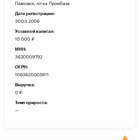
Павловск, пл-ка Промбаза
Дата регистрации:
30.03.2006
Уставной капитал:
10 000 ₽
ИНН:
3620009792
ОГРН:
1063620005811
Выручка:
0 ₽
Темп прироста:
—