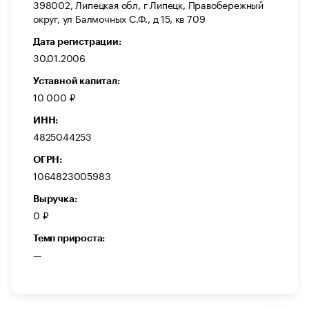
398002, Липецкая обл, г Липецк, Правобережный
округ, ул Балмочных С.Ф., д 15, кв 709
Дата регистрации:
30.01.2006
Уставной капитал:
10 000 ₽
ИНН:
4825044253
ОГРН:
1064823005983
Выручка:
0 ₽
Темп прироста:
—