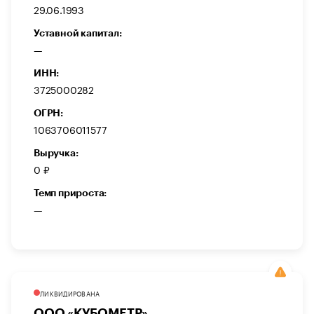
29.06.1993
Уставной капитал:
—
ИНН:
3725000282
ОГРН:
1063706011577
Выручка:
0 ₽
Темп прироста:
—
ЛИКВИДИРОВАНА
ООО «КУБОМЕТР»