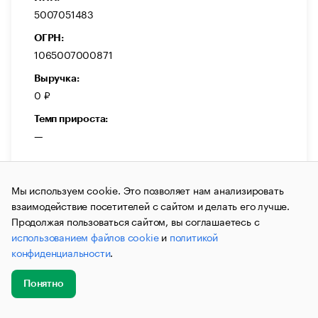
5007051483
ОГРН:
1065007000871
Выручка:
0 ₽
Темп прироста:
—
Мы используем cookie. Это позволяет нам анализировать
взаимодействие посетителей с сайтом и делать его лучше.
Продолжая пользоваться сайтом, вы соглашаетесь с
ЛИКВИДИРОВАНА
использованием файлов cookie
и
политикой
ООО «УЮТ В ЮБИЛЕЙНОМ»
конфиденциальности
.
ОБЩЕСТВО С ОГРАНИЧЕННОЙ
ОТВЕТСТВЕННОСТЬЮ «УЮТ В ЮБИЛЕЙНОМ»
Понятно
Добавить
Главное
Эксперты
Кейсы
Мероприятия
новость
Генеральный Директор: