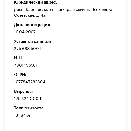
Юридический адрес:
респ. Карелия, м.р-н Питкярантский, п. Ляскеля, ул.
Советская, д. 4ж
Дата регистрации:
16.04.2007
Уставной капитал:
275 663 500 ₽
ИНН:
7801435581
ОГРН:
1077847282864
Выручка:
175 324 000 ₽
Темп прироста:
-31,64 %