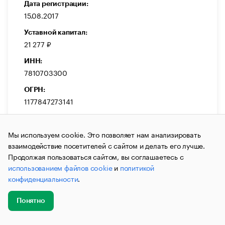
Дата регистрации:
15.08.2017
Уставной капитал:
21 277 ₽
ИНН:
7810703300
ОГРН:
1177847273141
Выручка:
4 680 000 ₽
Мы используем cookie. Это позволяет нам анализировать
взаимодействие посетителей с сайтом и делать его лучше.
Темп прироста:
Продолжая пользоваться сайтом, вы соглашаетесь с
-12,70 %
использованием файлов cookie
и
политикой
конфиденциальности
.
Понятно
Добавить
Главное
Эксперты
Кейсы
Мероприятия
ДЕЙСТВУЕТ
новость