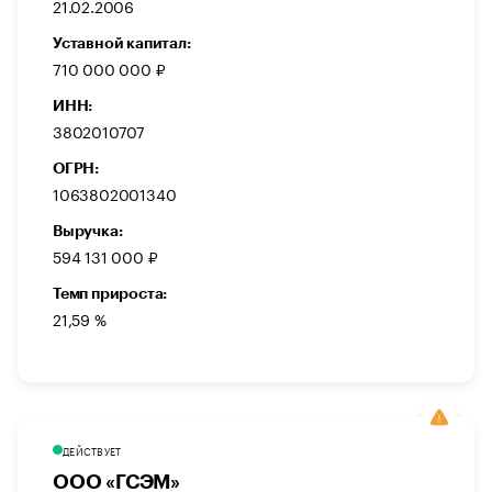
21.02.2006
Уставной капитал:
710 000 000 ₽
ИНН:
3802010707
ОГРН:
1063802001340
Выручка:
594 131 000 ₽
Темп прироста:
21,59 %
ДЕЙСТВУЕТ
ООО «ГСЭМ»