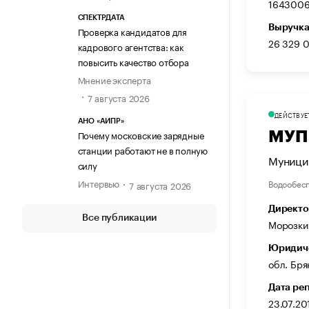
1643006
СПЕКТРДАТА
Выручка
Проверка кандидатов для
26 329 
кадрового агентства: как
повысить качество отбора
Мнение эксперта
7 августа 2026
ДЕЙСТВУЕ
АНО «АИПР»
Почему московские зарядные
МУП
станции работают не в полную
Муници
силу
Интервью
Водообес
7 августа 2026
Директо
Все публикации
Морозки
Юридиче
обл. Бря
Дата ре
23.07.20