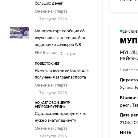
больших денег
Мнение эксперта
7 августа 2026
Минпромторг сообщил об
ДЕЙСТВУЕ
изучении властями идей по
МУП
поддержке селлеров WB
МУНИЦ
РБК Бизнес
7 августа
РАЙОН
ПОВЕСТОК.НЕТ
Недвижим
Нужен ли военный билет для
получения загранпаспорта
Директо
Мнение эксперта
Хузина Р
7 августа 2026
Юридиче
респ. Тат
АО «ДЕЛОВОЙ ЦЕНТР
НЕЙРОХИРУРГИИ»
Судорожные приступы: что
Дата ре
нужно знать пациенту
21.05.20
Мнение эксперта
ИНН:
7 августа 2026