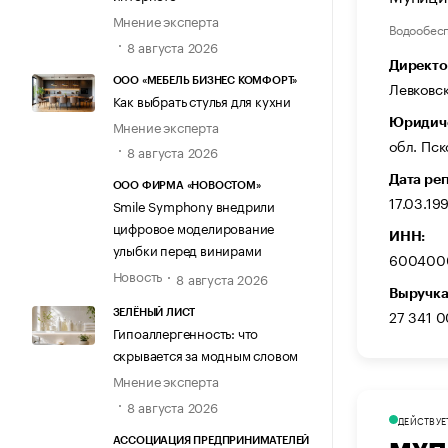
Мнение эксперта
Водообес
8 августа 2026
Директо
ООО «МЕБЕЛЬ БИЗНЕС КОМФОРТ»
Левковс
Как выбрать стулья для кухни
Юридиче
Мнение эксперта
обл. Пск
8 августа 2026
Дата ре
ООО ФИРМА «НОВОСТОМ»
17.03.19
Smile Symphony внедрили
цифровое моделирование
ИНН:
улыбки перед винирами
600400
Новость
8 августа 2026
Выручка
27 341 
ЗЕЛЁНЫЙ ЛИСТ
Гипоаллергенность: что
скрывается за модным словом
Мнение эксперта
8 августа 2026
ДЕЙСТВУЕ
АССОЦИАЦИЯ ПРЕДПРИНИМАТЕЛЕЙ