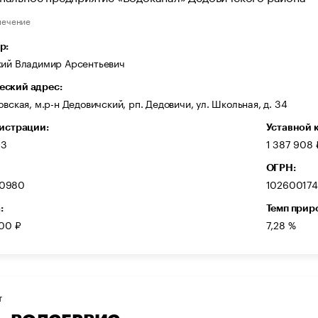
печение
р:
кий Владимир Арсентьевич
ский адрес:
овская, м.р-н Дедовичский, рп. Дедовичи, ул. Школьная, д. 34
гистрации:
Уставной 
93
1 387 908 
ОГРН:
0980
10260017
:
Темп прир
000 ₽
7,28 %
Т