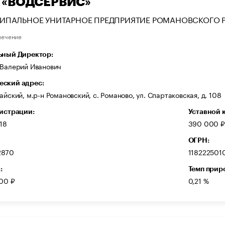
 «ВОДСЕРВИС»
ИПАЛЬНОЕ УНИТАРНОЕ ПРЕДПРИЯТИЕ РОМАНОВСКОГО Р
печение
ьный Директор:
 Валерий Иванович
ский адрес:
айский, м.р-н Романовский, с. Романово, ул. Спартаковская, д. 108
гистрации:
Уставной 
18
390 000 ₽
ОГРН:
2870
118222501
:
Темп прир
000 ₽
0,21 %