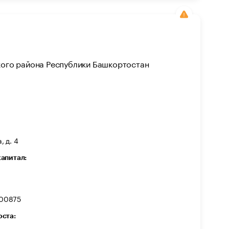
ого района Республики Башкортостан
, д. 4
капитал:
00875
оста: