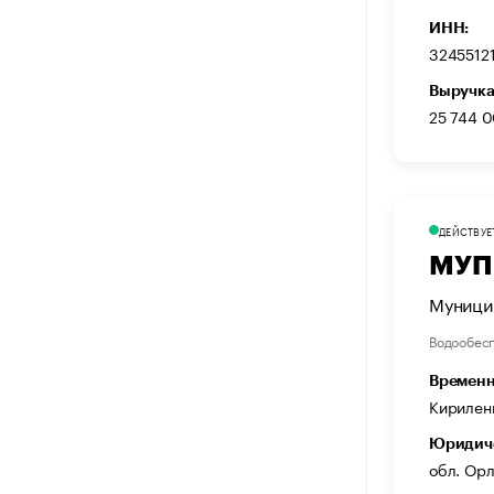
ИНН:
3245512
Выручка
25 744 
ДЕЙСТВУЕ
МУП
Муници
Водообес
Временн
Кирилен
Юридиче
обл. Орл