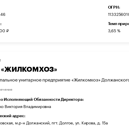
ОГРН:
146
113325601
:
Темп прир
000 ₽
3,65 %
Т
 «ЖИЛКОМХОЗ»
пальное унитарное предприятие «Жилкомхоз» Должанског
печение
о Исполняющий Обязанности Директора:
ко Виктория Владимировна
ский адрес:
овская, м.р-н Должанский, пгт. Долгое, ул. Кирова, д. 15а