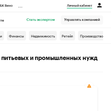
...
БК Вино
Личный кабинет
Стать экспертом
Управлять компанией
кте
азета
жи
Финансы
Недвижимость
Ретейл
Производство
я питьевых и промышленных нужд