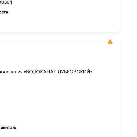
00864
оста:
го поселения «ВОДОКАНАЛ ДУБРОВСКИЙ»
капитал: