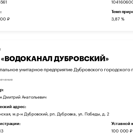
561
10416060
:
Темп прир
000 ₽
3,87 %
Т
 «ВОДОКАНАЛ ДУБРОВСКИЙ»
пальное унитарное предприятие Дубровского городско
печение
р:
н Дмитрий Анатольевич
ский адрес:
нская, м.р-н Дубровский, рп. Дубровка, ул. Победы, д. 2
гистрации:
Уставной 
13
100 000 ₽