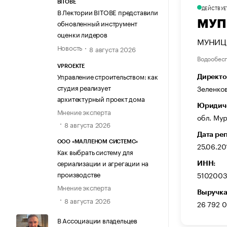
BITOBE
ДЕЙСТВУЕ
В Лектории BITOBE представили
обновленный инструмент
МУП
оценки лидеров
МУНИЦ
Новость
8 августа 2026
Водообес
VPROEKTE
Управление строительством: как
Директо
студия реализует
Зеленко
архитектурный проект дома
Юридиче
Мнение эксперта
обл. Мур
8 августа 2026
Дата ре
ООО «МАЛЛЕНОМ СИСТЕМС»
25.06.20
Как выбрать систему для
сериализации и агрегации на
ИНН:
производстве
510200
Мнение эксперта
Выручка
8 августа 2026
26 792 
В Ассоциации владельцев