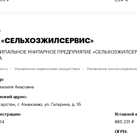
Т
 «СЕЛЬХОЗЖИЛСЕРВИС»
ИПАЛЬНОЕ УНИТАРНОЕ ПРЕДПРИЯТИЕ «СЕЛЬХОЗЖИЛСЕ
А
ость
Управление недвижимым имуществом
Управление жилым недвижи
р:
амзиля Анасовна
ский адрес:
арстан, г. Азнакаево, ул. Гагарина, д. 1б
гистрации:
Уставной 
04
885 231 ₽
ОГРН: