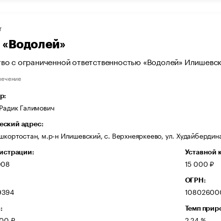
Т
«Водолей»
во с ограниченной ответственностью «Водолей» Илишевск
печение
р:
Радик Галимович
ский адрес:
шкортостан, м.р-н Илишевский, с. Верхнеяркеево, ул. Худайбердина
гистрации:
Уставной 
008
15 000 ₽
ОГРН:
9394
10802600
:
Темп прир
000 ₽
2,24 %