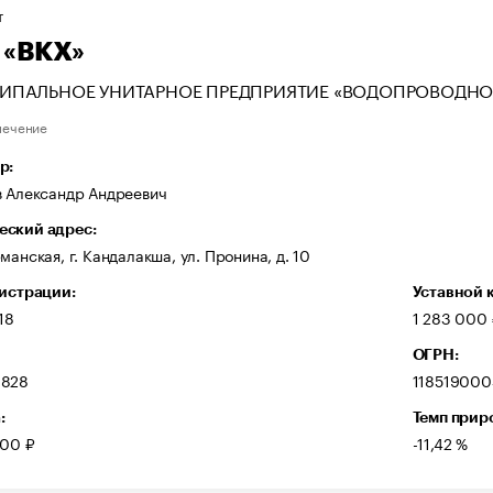
Т
 «ВКХ»
ИПАЛЬНОЕ УНИТАРНОЕ ПРЕДПРИЯТИЕ «ВОДОПРОВОДН
печение
р:
в Александр Андреевич
ский адрес:
манская, г. Кандалакша, ул. Пронина, д. 10
гистрации:
Уставной 
18
1 283 000 
ОГРН:
3828
11851900
:
Темп прир
000 ₽
-11,42 %