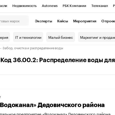
асли
Недвижимость
Autonews
РБК Компании
Телеканал
Р
К Курсы
РБК Life
Тренды
Визионеры
Национальные проекты
Эксперты
Кейсы
Мероприятия
О прое
онный клуб
Исследования
Кредитные рейтинги
Франшизы
Г
терия
IT и технологии
Малый бизнес
Маркетинг и прода
Проверка контрагентов
Политика
Экономика
Бизнес
Забор, очистка и распределение воды
ы
Код 36.00.2: Распределение воды дл
Т
Водоканал» Дедовичского района
пальное предприятие «Водоканал» Дедовичского района