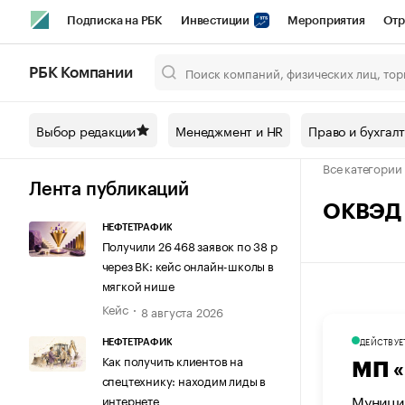
Подписка на РБК
Инвестиции
Мероприятия
Отр
Спорт
Школа управления РБК
РБК Образование
РБ
РБК Компании
Город
Стиль
Крипто
РБК Бизнес-среда
Дискусси
Выбор редакции
Менеджмент и HR
Право и бухгал
Спецпроекты СПб
Конференции СПб
Спецпроекты
Все категории
Технологии и медиа
Финансы
Рынок наличной валют
Лента публикаций
ОКВЭД 
НЕФТЕТРАФИК
Получили 26 468 заявок по 38 р
через ВК: кейс онлайн-школы в
мягкой нише
Кейс
8 августа 2026
ДЕЙСТВУЕ
НЕФТЕТРАФИК
Как получить клиентов на
МП «
спецтехнику: находим лиды в
Муници
интернете