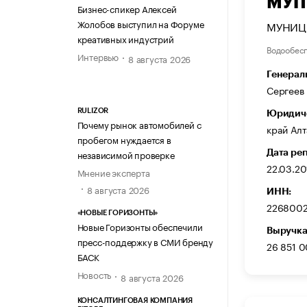
МУП
Бизнес-спикер Алексей
Жолобов выступил на Форуме
МУНИЦ
креативных индустрий
Водообес
Интервью
8 августа 2026
Генерал
Сергеев
RULIZOR
Юридиче
Почему рынок автомобилей с
край Алт
пробегом нуждается в
независимой проверке
Дата ре
22.03.20
Мнение эксперта
8 августа 2026
ИНН:
226800
«НОВЫЕ ГОРИЗОНТЫ»
Новые Горизонты обеспечили
Выручка
пресс-поддержку в СМИ бренду
26 851 
БАСК
Новость
8 августа 2026
КОНСАЛТИНГОВАЯ КОМПАНИЯ