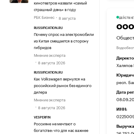
кинотеатров назвали «самый
страшный день» в году
РБК Бизнес
8 августа
ДЕЙСТВУЕ
ООО 
RUSSIFICATION.RU
Почему спрос на электромобили
Общест
из Китая смещается в сторону
гибридов
Водообес
Мнение эксперта
Директо
8 августа 2026
Халяпов 
RUSSIFICATION.RU
Юридиче
Как Volkswagen вернулся на
респ. Ба
российский рынок без единого
дилера
Дата ре
08.09.2
Мнение эксперта
8 августа 2026
ИНН:
022500
VESPERFIN
Россияне не мечтают о
Выручка
богатстве: что для нас важнее
26 752 