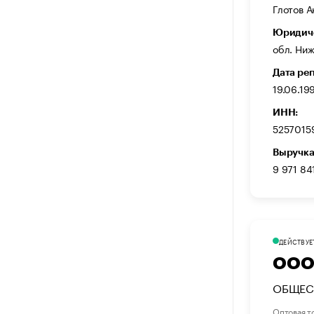
Глотов 
Юридиче
обл. Ниж
Дата ре
19.06.19
ИНН:
5257015
Выручка
9 971 84
ДЕЙСТВУЕ
ООО
ОБЩЕС
Оптовая т