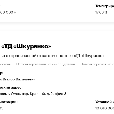
:
Темп прир
366 000 ₽
17,63 %
Т
«ТД «Шкуренко»
во с ограниченной ответственностью «ТД «Шкуренко»
орговля
Оптовая торговля пищевыми продуктами
Оптовая торговля напи
р:
о Виктор Васильевич
ский адрес:
кая, г. Омск, пер. Красный, д. 2, офис 8
гистрации:
Уставной 
03
10 010 00