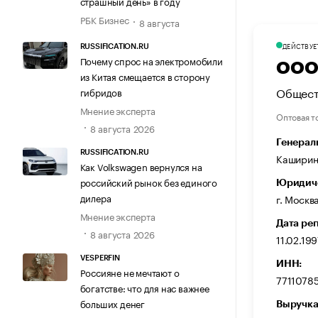
страшный день» в году
РБК Бизнес
8 августа
ДЕЙСТВУЕ
RUSSIFICATION.RU
Почему спрос на электромобили
ООО
из Китая смещается в сторону
Общест
гибридов
Мнение эксперта
Оптовая т
8 августа 2026
Генерал
RUSSIFICATION.RU
Каширин
Как Volkswagen вернулся на
российский рынок без единого
Юридиче
дилера
г. Москв
Мнение эксперта
Дата ре
8 августа 2026
11.02.19
VESPERFIN
ИНН:
Россияне не мечтают о
7711078
богатстве: что для нас важнее
больших денег
Выручка