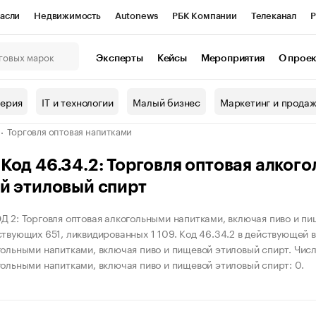
асли
Недвижимость
Autonews
РБК Компании
Телеканал
Р
К Курсы
РБК Life
Тренды
Визионеры
Национальные проекты
Эксперты
Кейсы
Мероприятия
О прое
онный клуб
Исследования
Кредитные рейтинги
Франшизы
Г
терия
IT и технологии
Малый бизнес
Маркетинг и прода
Проверка контрагентов
Политика
Экономика
Бизнес
Торговля оптовая напитками
ы
од 46.34.2: Торговля оптовая алкого
й этиловый спирт
Д 2: Торговля оптовая алкогольными напитками, включая пиво и пи
ствующих 651, ликвидированных 1 109. Код 46.34.2 в действующей 
гольными напитками, включая пиво и пищевой этиловый спирт. Число
гольными напитками, включая пиво и пищевой этиловый спирт: 0.