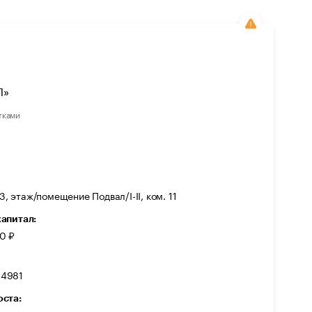
Л»
тками
3, этаж/помещение Подвал/I-II, ком. 11
капитал:
0 ₽
84981
оста: