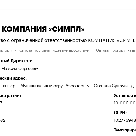
Т
 КОМПАНИЯ «СИМПЛ»
во с ограниченной ответственностью КОМПАНИЯ «СИМП
орговля
Оптовая торговля пищевыми продуктами
Оптовая торговля напи
ьный Директор:
 Максим Сергеевич
ский адрес:
а, вн.тер.г. Муниципальный округ Аэропорт, ул. Степана Супруна, д. 
гистрации:
Уставной 
97
10 000 00
ОГРН:
582
10277394
:
Темп прир