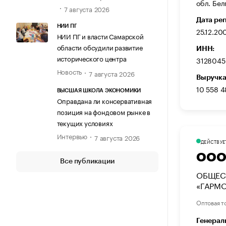
обл. Бел
7 августа 2026
Дата ре
НИИ ПГ
25.12.20
НИИ ПГ и власти Самарской
области обсудили развитие
ИНН:
исторического центра
312804
Новость
7 августа 2026
Выручка
10 558 
ВЫСШАЯ ШКОЛА ЭКОНОМИКИ
Оправдана ли консервативная
позиция на фондовом рынке в
текущих условиях
Интервью
7 августа 2026
ДЕЙСТВУЕ
ООО 
Все публикации
ОБЩЕС
«ГАРМ
Оптовая т
Генерал