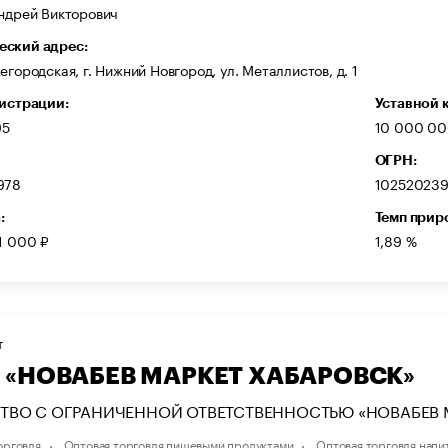
Андрей Викторович
ский адрес:
егородская, г. Нижний Новгород, ул. Металлистов, д. 1
гистрации:
Уставной 
95
10 000 00
ОГРН:
978
102520239
:
Темп прир
1 000 ₽
1,89 %
Т
 «НОВАБЕВ МАРКЕТ ХАБАРОВСК»
ТВО С ОГРАНИЧЕННОЙ ОТВЕТСТВЕННОСТЬЮ «НОВАБЕВ 
орговля
Оптовая торговля пищевыми продуктами
Оптовая торговля напи