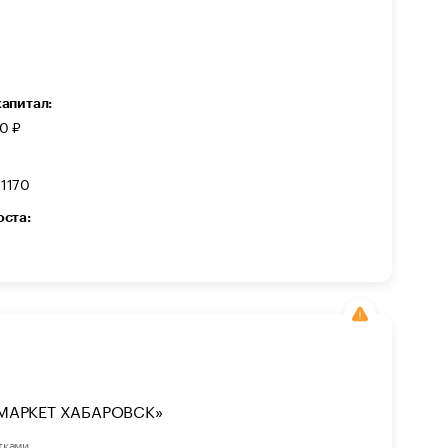
капитал:
0 ₽
1170
оста:
МАРКЕТ ХАБАРОВСК»
тками