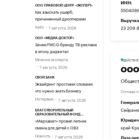
ИНН:
ООО ПРАВОВОЙ ЦЕНТР «ЭКСПЕРТ»
550408
Как взыскать ущерб,
причиненный дропперами
Выручка
Кейс
7 августа 2026
23 209 
ООО «МЕДИА-ДОКТОР»
Зачем FMCG-бренду ТВ-реклама
в эпоху диджитал
Мнение эксперта
ДЕЙСТВУЕ
7 августа 2026
ООО
СВОЙ БАНК
Общест
Эквайринг простыми словами:
что нужно знать бизнесу
Оптовая т
Интервью
7 августа 2026
Генерал
Сейраня
БЛАГОТВОРИТЕЛЬНЫЙ
ОБРАЗОВАТЕЛЬНЫЙ ФОНД
«МАРХАМАТ»
«Мархамат» провел летние
Юридиче
край Кра
смены для детей с ОВЗ
Новость
7 августа 2026
Дата ре