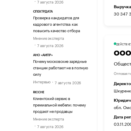
7 августа 2026
Выручка
СПЕКТРДАТА
30 347 
Проверка кандидатов для
кадрового агентства: как
повысить качество отбора
Мнение эксперта
ДЕЙСТВУЕ
7 августа 2026
ООО 
АНО «АИПР»
Почему московские зарядные
Общест
станции работают не в полную
Оптовая т
силу
Интервью
7 августа 2026
Директо
Шкуренк
RICCHE
Клиентский сервис в
Юридиче
премиальной мебели: почему
обл. Омс
продают не продавцы
Дата ре
Мнение эксперта
03.11.20
7 августа 2026