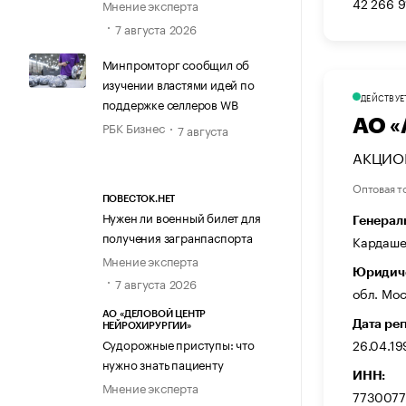
42 266 
Мнение эксперта
7 августа 2026
Минпромторг сообщил об
изучении властями идей по
ДЕЙСТВУЕ
поддержке селлеров WB
АО 
РБК Бизнес
7 августа
АКЦИО
Оптовая т
ПОВЕСТОК.НЕТ
Нужен ли военный билет для
Генерал
получения загранпаспорта
Кардаше
Мнение эксперта
Юридиче
7 августа 2026
обл. Моск
АО «ДЕЛОВОЙ ЦЕНТР
Дата ре
НЕЙРОХИРУРГИИ»
26.04.19
Судорожные приступы: что
нужно знать пациенту
ИНН:
Мнение эксперта
7730077