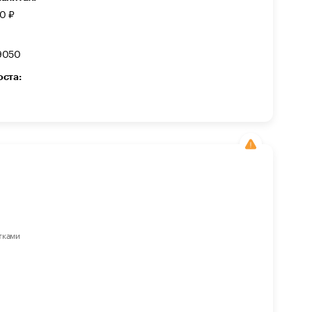
0 ₽
9050
оста:
тками