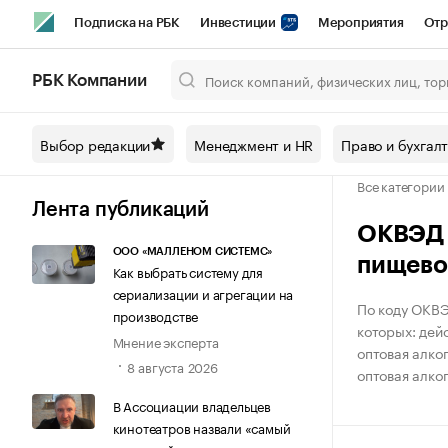
Подписка на РБК
Инвестиции
Мероприятия
Отр
Спорт
Школа управления РБК
РБК Образование
РБ
РБК Компании
Город
Стиль
Крипто
РБК Бизнес-среда
Дискусси
Выбор редакции
Менеджмент и HR
Право и бухгал
Спецпроекты СПб
Конференции СПб
Спецпроекты
Все категории
Технологии и медиа
Финансы
Рынок наличной валют
Лента публикаций
ОКВЭД К
ООО «МАЛЛЕНОМ СИСТЕМС»
пищево
Как выбрать систему для
сериализации и агрегации на
По коду ОКВЭ
производстве
которых: дей
Мнение эксперта
оптовая алко
8 августа 2026
оптовая алко
В Ассоциации владельцев
кинотеатров назвали «самый