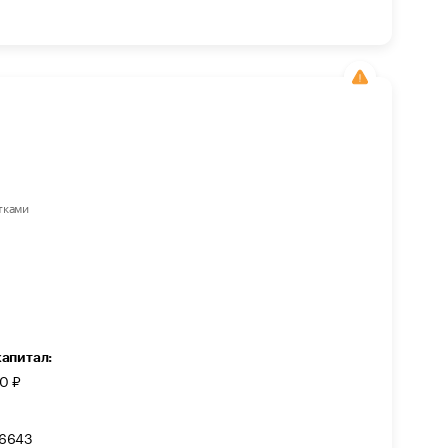
тками
капитал:
0 ₽
46643