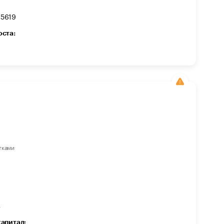
5619
оста:
тками
4
капитал: