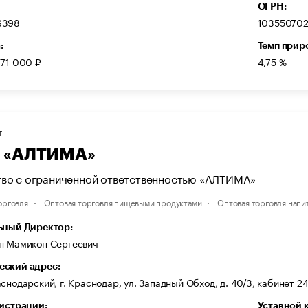
ОГРН:
6398
103550702
:
Темп прир
871 000 ₽
4,75 %
Т
 «АЛТИМА»
во с ограниченной ответственностью «АЛТИМА»
орговля
Оптовая торговля пищевыми продуктами
Оптовая торговля напи
ьный Директор:
н Мамикон Сергеевич
ский адрес:
снодарский, г. Краснодар, ул. Западный Обход, д. 40/3, кабинет 2
гистрации:
Уставной 