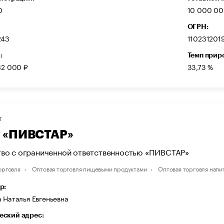
0
10 000 00
ОГРН:
243
110231201
:
Темп прир
62 000 ₽
33,73 %
Т
 «ПИВСТАР»
во с ограниченной ответственностью «ПИВСТАР»
орговля
Оптовая торговля пищевыми продуктами
Оптовая торговля напи
р:
 Наталья Евгеньевна
ский адрес: