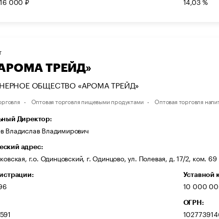
916 000 ₽
14,03 %
Т
«АРОМА ТРЕЙД»
НЕРНОЕ ОБЩЕСТВО «АРОМА ТРЕЙД»
орговля
Оптовая торговля пищевыми продуктами
Оптовая торговля напи
ьный Директор:
в Владислав Владимирович
ский адрес:
овская, г.о. Одинцовский, г. Одинцово, ул. Полевая, д. 17/2, ком. 69
гистрации:
Уставной 
96
10 000 00
ОГРН:
591
10277391