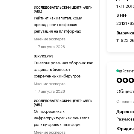
17.11.201
ИССЛЕДОВАТЕЛЬСКИЙ ЦЕНТР «АБП»
(ABL)
ИНН:
Рейтинг как капитал: кому
2312176
принадлежит цифровая
репутация на платформах
Выручка
Мнение эксперта
11 923 2
7 августа 2026
SERVICEPIPE
Эшелонированная оборона: как
защищать бизнес от
ДЕЙСТВУЕ
современных киберугроз
ООО
Мнение эксперта
Общест
7 августа 2026
Оптовая т
ИССЛЕДОВАТЕЛЬСКИЙ ЦЕНТР «АБП»
(ABL)
От посредника к
Директо
инфраструктуре: как меняется
Разумова
роль цифровых платформ
Юридиче
Мнение эксперта