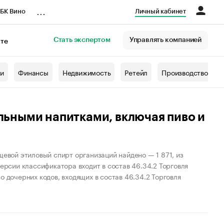
...
БК Вино
Личный кабинет
Стать экспертом
Управлять компанией
кте
азета
жи
Финансы
Недвижимость
Ретейл
Производство
льными напитками, включая пиво и
щевой этиловый спирт организаций найдено — 1 871, из
версии классификатора входит в состав 46.34.2 Торговля
 дочерних кодов, входящих в состав 46.34.2 Торговля