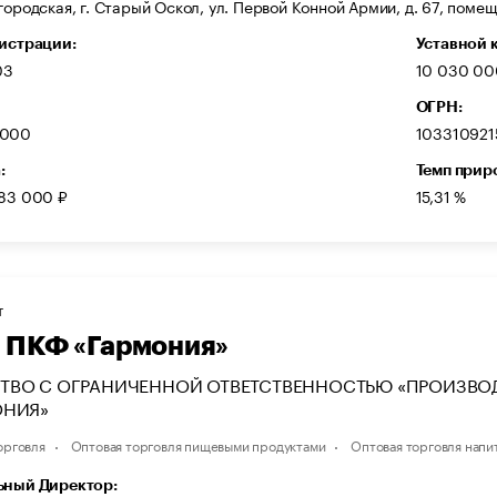
городская, г. Старый Оскол, ул. Первой Конной Армии, д. 67, помещ
гистрации:
Уставной 
03
10 030 00
ОГРН:
5000
103310921
:
Темп прир
483 000 ₽
15,31 %
Т
ПКФ «Гармония»
ТВО С ОГРАНИЧЕННОЙ ОТВЕТСТВЕННОСТЬЮ «ПРОИЗВО
ОНИЯ»
орговля
Оптовая торговля пищевыми продуктами
Оптовая торговля напи
ьный Директор: