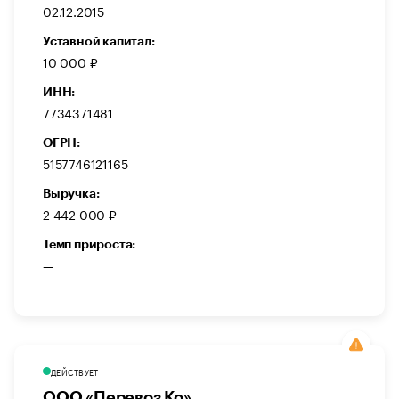
02.12.2015
Уставной капитал:
10 000 ₽
ИНН:
7734371481
ОГРН:
5157746121165
Выручка:
2 442 000 ₽
Темп прироста:
—
ДЕЙСТВУЕТ
ООО «Перевоз Ко»