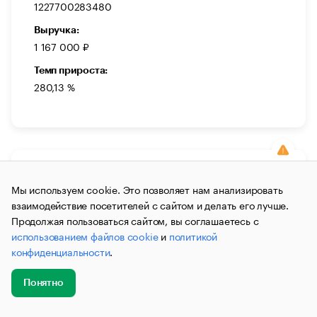
1227700283480
Выручка:
1 167 000 ₽
Темп прироста:
280,13 %
ДЕЙСТВУЕТ
Мы используем cookie. Это позволяет нам анализировать
ООО «ЗООИННОВАЦИИ»
взаимодействие посетителей с сайтом и делать его лучше.
ОБЩЕСТВО С ОГРАНИЧЕННОЙ
Продолжая пользоваться сайтом, вы соглашаетесь с
ОТВЕТСТВЕННОСТЬЮ «ЗООИННОВАЦИИ»
использованием файлов cookie
и
политикой
конфиденциальности
.
Оптовая торговля
Оптовая торговля пищевыми
продуктами
Понятно
Генеральный Директор:
Добавить
Кучерявый Сергей Александрович
Главное
Эксперты
Кейсы
Мероприятия
новость