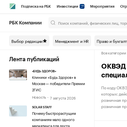
Подписка на РБК
Инвестиции
Мероприятия
Отр
Спорт
Школа управления РБК
РБК Образование
РБ
РБК Компании
Город
Стиль
Крипто
РБК Бизнес-среда
Дискусси
Выбор редакции
Менеджмент и HR
Право и бухгал
Спецпроекты СПб
Конференции СПб
Спецпроекты
Все категории
Технологии и медиа
Финансы
Рынок наличной валют
Лента публикаций
ОКВЭД К
«БУДЬ ЗДОРОВ»
специа
Клиники «Будь Здоров» в
Москве — победители Премии
По коду ОКВЭ
2ГИС
которых: дей
Новость
7 августа 2026
розничная пр
розничная пр
SOLAR STAFF
Почему быстрорастущим
компаниям мало одного
маркетинга для роста