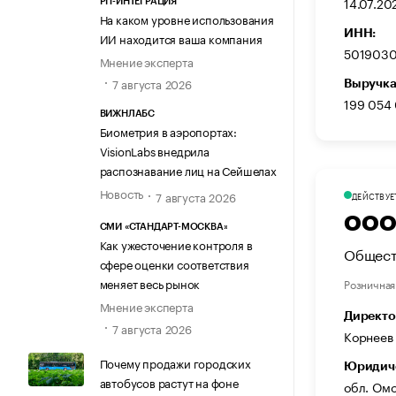
14.07.20
РП-ИНТЕГРАЦИЯ
На каком уровне использования
ИНН:
ИИ находится ваша компания
5019030
Мнение эксперта
7 августа 2026
Выручка
199 054
ВИЖНЛАБС
Биометрия в аэропортах:
VisionLabs внедрила
распознавание лиц на Сейшелах
Новость
7 августа 2026
ДЕЙСТВУЕ
ООО 
СМИ «СТАНДАРТ-МОСКВА»
Как ужесточение контроля в
Общест
сфере оценки соответствия
меняет весь рынок
Розничная
Мнение эксперта
Директо
7 августа 2026
Корнеев
Почему продажи городских
Юридиче
автобусов растут на фоне
обл. Омск