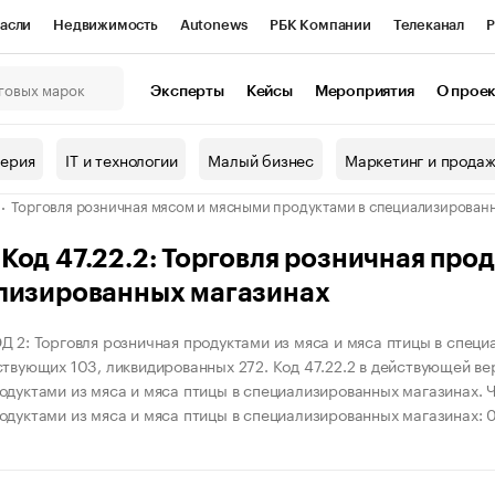
асли
Недвижимость
Autonews
РБК Компании
Телеканал
Р
К Курсы
РБК Life
Тренды
Визионеры
Национальные проекты
Эксперты
Кейсы
Мероприятия
О прое
онный клуб
Исследования
Кредитные рейтинги
Франшизы
Г
терия
IT и технологии
Малый бизнес
Маркетинг и прода
Проверка контрагентов
Политика
Экономика
Бизнес
Торговля розничная мясом и мясными продуктами в специализирован
ы
од 47.22.2: Торговля розничная прод
лизированных магазинах
Д 2: Торговля розничная продуктами из мяса и мяса птицы в спец
ствующих 103, ликвидированных 272. Код 47.22.2 в действующей вер
одуктами из мяса и мяса птицы в специализированных магазинах. Чи
одуктами из мяса и мяса птицы в специализированных магазинах: 0