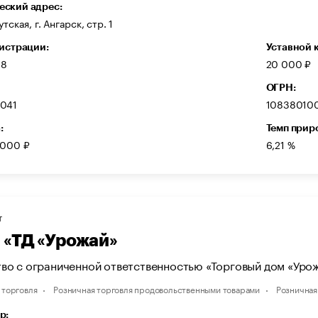
ский адрес:
тская, г. Ангарск, стр. 1
гистрации:
Уставной 
08
20 000 ₽
ОГРН:
041
10838010
:
Темп прир
 000 ₽
6,21 %
Т
«ТД «Урожай»
во с ограниченной ответственностью «Торговый дом «Уро
 торговля
Розничная торговля продовольственными товарами
Розничная
р: