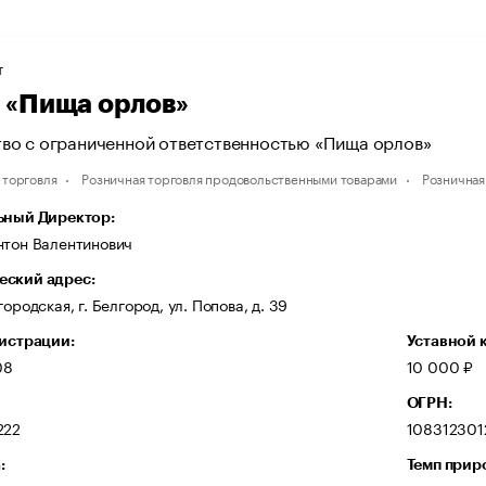
Т
«Пища орлов»
во с ограниченной ответственностью «Пища орлов»
 торговля
Розничная торговля продовольственными товарами
Розничная
ьный Директор:
нтон Валентинович
ский адрес:
городская, г. Белгород, ул. Попова, д. 39
гистрации:
Уставной 
08
10 000 ₽
ОГРН:
222
108312301
:
Темп прир