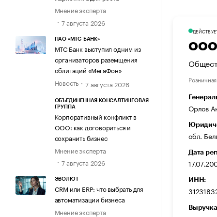
Мнение эксперта
7 августа 2026
ДЕЙСТВУЕ
ПАО «МТС-БАНК»
ООО 
МТС Банк выступил одним из
организаторов раземщения
Общест
облигаций «МегаФон»
Розничная
Новость
7 августа 2026
Генерал
ОБЪЕДИНЕННАЯ КОНСАЛТИНГОВАЯ
Орлов А
ГРУППА
Корпоративный конфликт в
Юридиче
ООО: как договориться и
обл. Бел
сохранить бизнес
Мнение эксперта
Дата ре
7 августа 2026
17.07.20
ИНН:
ЭВОЛЮТ
CRM или ERP: что выбрать для
3123183
автоматизации бизнеса
Выручка
Мнение эксперта