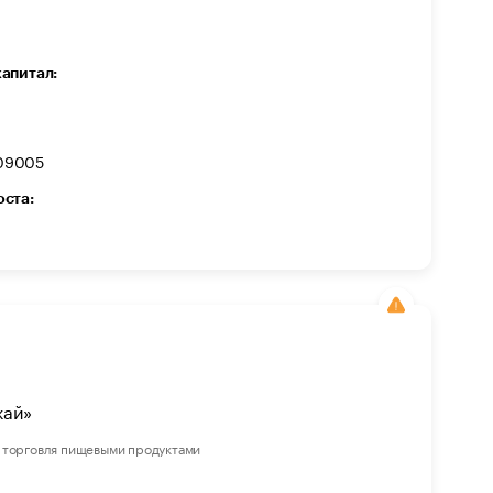
капитал:
09005
оста:
жай»
 торговля пищевыми продуктами