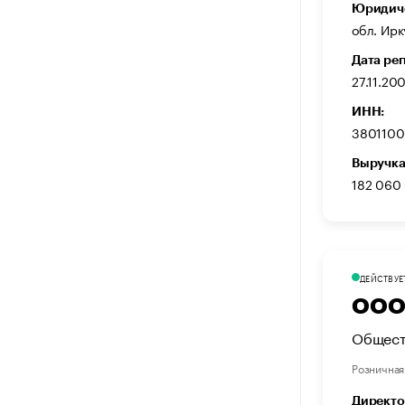
Юридиче
обл. Ирку
Дата ре
27.11.20
ИНН:
3801100
Выручка
182 060
ДЕЙСТВУЕ
ООО 
Общест
Розничная
Директо