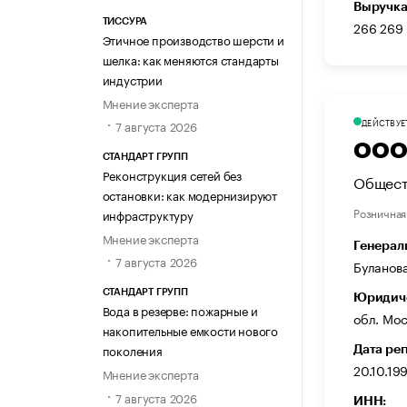
Выручка
ТИССУРА
266 269
Этичное производство шерсти и
шелка: как меняются стандарты
индустрии
Мнение эксперта
ДЕЙСТВУЕ
7 августа 2026
ООО 
СТАНДАРТ ГРУПП
Реконструкция сетей без
Общест
остановки: как модернизируют
Розничная
инфраструктуру
Мнение эксперта
Генерал
7 августа 2026
Буланов
СТАНДАРТ ГРУПП
Юридиче
Вода в резерве: пожарные и
обл. Мос
накопительные емкости нового
поколения
Дата ре
20.10.19
Мнение эксперта
7 августа 2026
ИНН: