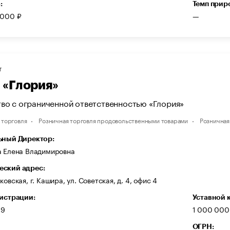
:
Темп прир
 000 ₽
—
Т
«Глория»
во с ограниченной ответственностью «Глория»
 торговля
Розничная торговля продовольственными товарами
Розничная
ьный Директор:
а Елена Владимировна
ский адрес:
ковская, г. Кашира, ул. Советская, д. 4, офис 4
гистрации:
Уставной 
99
1 000 000
ОГРН: