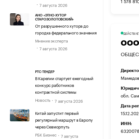
1 578 81
7 августа 2026
АНО «ЭТНО-ХУТОР
СТАРОЗОЛОТОВСКИЙ»
От разрушенного хутора до
городка федерального значения
ДЕЙСТВУЕ
Мнение эксперта
ООО
7 августа 2026
ОБЩЕС
Директо
РТС-ТЕНДЕР
Мамедов
В Карелии стартует ежегодный
конкурс работников
Юридиче
контрактной системы
обл. Сама
Новость
7 августа 2026
Дата ре
15.12.20
Китай запустит первый
регулярный маршрут в Европу
ИНН:
через Севморпуть
632007
РБК Бизнес
7 августа