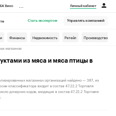
...
БК Вино
Личный кабинет
Стать экспертом
Управлять компанией
кте
азета
жи
Финансы
Недвижимость
Ретейл
Производство
ных магазинах
уктами из мяса и мяса птицы в
иализированных магазинах организаций найдено — 387, из
сии классификатора входит в состав 47.22.2 Торговля
сло дочерних кодов, входящих в состав 47.22.2 Торговля
.