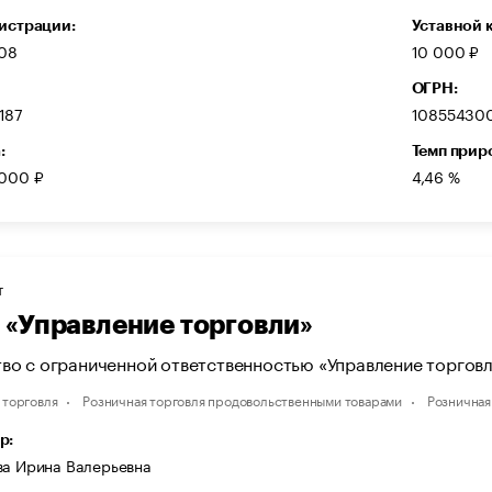
гистрации:
Уставной 
008
10 000 ₽
ОГРН:
187
10855430
:
Темп прир
 000 ₽
4,46 %
Т
«Управление торговли»
во с ограниченной ответственностью «Управление торгов
 торговля
Розничная торговля продовольственными товарами
Розничная
р:
ва Ирина Валерьевна