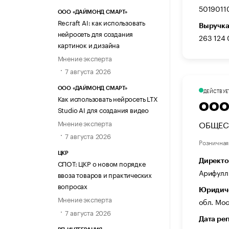
5019011
ООО «ДАЙМОНД СМАРТ»
Recraft AI: как использовать
Выручка
нейросеть для создания
263 124
картинок и дизайна
Мнение эксперта
7 августа 2026
ООО «ДАЙМОНД СМАРТ»
ДЕЙСТВУЕ
Как использовать нейросеть LTX
ООО
Studio AI для создания видео
Мнение эксперта
ОБЩЕС
7 августа 2026
Розничная
ЦКР
Директо
СПОТ: ЦКР о новом порядке
Арифулл
ввоза товаров и практических
вопросах
Юридиче
Мнение эксперта
обл. Мос
7 августа 2026
Дата ре