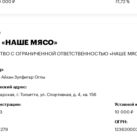
0 000 ₽
-11,72 %
Т
 «НАШЕ МЯСО»
ТВО С ОГРАНИЧЕННОЙ ОТВЕТСТВЕННОСТЬЮ «НАШЕ МЯ
р:
 Айхан Зулфигар Оглы
ский адрес:
рская, г. Тольятти, ул. Спортивная, д. 4, кв. 156
гистрации:
Уставной 
23
10 000 ₽
ОГРН:
8279
12363000