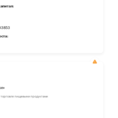
капитал:
03853
оста:
ли»
 торговля пищевыми продуктами