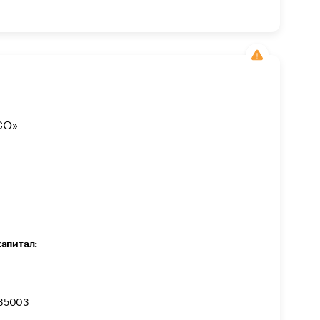
СО»
капитал:
35003