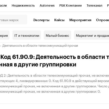
асли
Недвижимость
Autonews
РБК Компании
Телеканал
Р
К Курсы
РБК Life
Тренды
Визионеры
Национальные проекты
Эксперты
Кейсы
Мероприятия
О прое
онный клуб
Исследования
Кредитные рейтинги
Франшизы
Г
терия
IT и технологии
Малый бизнес
Маркетинг и прода
Проверка контрагентов
Политика
Экономика
Бизнес
Деятельность в области телекоммуникаций прочая
ы
од 61.90.9: Деятельность в области
нная в другие группировки
Д 2: Деятельность в области телекоммуникаций прочая, не включен
ствующих 4, ликвидированных 0. Код 61.90.9 в действующей версии
коммуникаций прочая, не включенная в другие группировки. Число д
коммуникаций прочая, не включенная в другие группировки: 0.