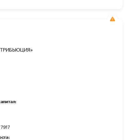
СТРИБЬЮЦИЯ»
капитал:
7917
оста: