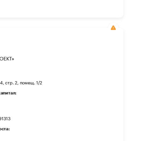
ОЕКТ»
4, стр. 2, помещ. 1/2
капитал:
91313
оста: