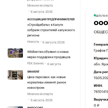
Мнение эксперта
6 августа 2026
ДЕЙСТВУЕ
АССОЦИАЦИЯ ПРЕДПРИНИМАТЕЛЕЙ
ООО
«Стройдебаты» в Калуге
собрали строителей калужского
ОБЩЕС
региона
Новость
6 августа 2026
Генерал
Графов 
Wildberries объявил о новых
мерах поддержки продавцов
Юридиче
РБК Бизнес
обл. Ярос
6 августа
Дата ре
SMARENT
Цена парковки: как новые
15.05.20
нормативы изменят рынок
ИНН:
новостроек
7610141
Мнение эксперта
6 августа 2026
Выручка
0 ₽
ФИЛОСОФТ