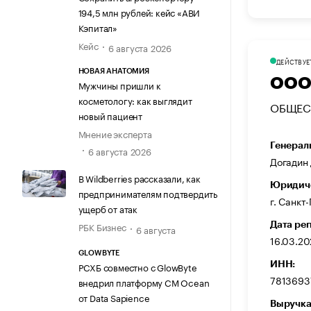
194,5 млн рублей: кейс «АВИ
Кэпитал»
Кейс
6 августа 2026
ДЕЙСТВУЕ
НОВАЯ АНАТОМИЯ
ООО
Мужчины пришли к
косметологу: как выглядит
ОБЩЕС
новый пациент
Мнение эксперта
Генерал
6 августа 2026
Догадин
В Wildberries рассказали, как
Юридиче
предпринимателям подтвердить
г. Санкт
ущерб от атак
Дата ре
РБК Бизнес
6 августа
16.03.2
GLOWBYTE
ИНН:
РСХБ совместно с GlowByte
7813693
внедрил платформу CM Ocean
от Data Sapience
Выручка