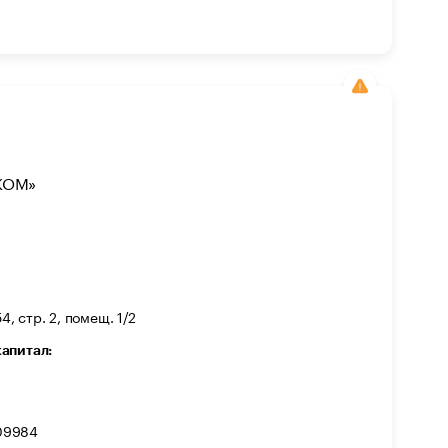
КОМ»
4, стр. 2, помещ. 1/2
капитал:
09984