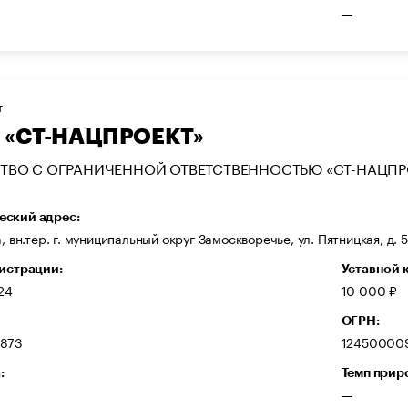
—
Т
 «СТ-НАЦПРОЕКТ»
ТВО С ОГРАНИЧЕННОЙ ОТВЕТСТВЕННОСТЬЮ «СТ-НАЦПР
ский адрес:
а, вн.тер. г. муниципальный округ Замоскворечье, ул. Пятницкая, д. 5
гистрации:
Уставной 
24
10 000 ₽
ОГРН:
873
12450000
:
Темп прир
—