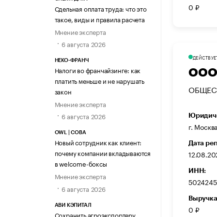
0 ₽
Сдельная оплата труда: что это
такое, виды и правила расчета
Мнение эксперта
6 августа 2026
ДЕЙСТВУЕ
НЕКО-ФРАНЧ
Налоги во франчайзинге: как
ООО
платить меньше и не нарушать
ОБЩЕС
закон
Мнение эксперта
6 августа 2026
Юридиче
г. Москв
OWL | СОВА
Новый сотрудник как клиент:
Дата ре
почему компании вкладываются
12.08.20
в welcome-боксы
ИНН:
Мнение эксперта
5024245
6 августа 2026
Выручка
АВИ КЭПИТАЛ
0 ₽
Сохранить агроэкспортеру