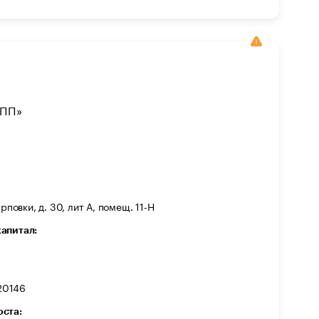
ПП»
рповки, д. 30, лит А, помещ. 11-Н
капитал:
20146
оста: