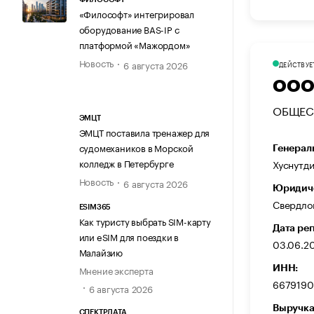
«Философт» интегрировал
оборудование BAS-IP с
платформой «Мажордом»
Новость
6 августа 2026
ДЕЙСТВУЕ
ООО
ОБЩЕС
ЭМЦТ
ЭМЦТ поставила тренажер для
судомехаников в Морской
Генерал
колледж в Петербурге
Хуснутди
Новость
6 августа 2026
Юридиче
Свердлов
ESIM365
Как туристу выбрать SIM-карту
Дата ре
или eSIM для поездки в
03.06.2
Малайзию
ИНН:
Мнение эксперта
6679190
6 августа 2026
Выручка
СПЕКТРДАТА