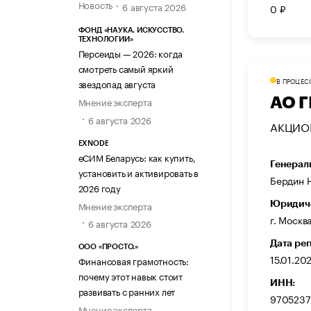
Новость
6 августа 2026
0 ₽
ФОНД «НАУКА. ИСКУССТВО.
ТЕХНОЛОГИИ»
Персеиды — 2026: когда
смотреть самый яркий
В ПРОЦЕС
звездопад августа
АО 
Мнение эксперта
6 августа 2026
АКЦИО
EXNODE
еСИМ Беларусь: как купить,
Генерал
установить и активировать в
Бердин 
2026 году
Мнение эксперта
Юридиче
г. Москв
6 августа 2026
Дата ре
ООО «ПРОСТО.»
15.01.20
Финансовая грамотность:
почему этот навык стоит
ИНН:
развивать с ранних лет
9705237
Мнение эксперта