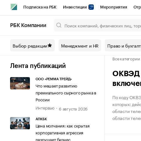
Подписка на РБК
Инвестиции
Мероприятия
Отр
Спорт
Школа управления РБК
РБК Образование
РБ
РБК Компании
Город
Стиль
Крипто
РБК Бизнес-среда
Дискусси
Выбор редакции
Менеджмент и HR
Право и бухгал
Спецпроекты СПб
Конференции СПб
Спецпроекты
Все категории
Технологии и медиа
Финансы
Рынок наличной валют
Лента публикаций
ОКВЭД К
ООО «РЕММА ТРЕЙД»
включе
Что мешает развитию
премиального сырного рынка в
По коду ОКВЭ
России
которых: дей
Интервью
6 августа 2026
области теле
области теле
АПКБК
Цена молчания: как скрытая
корпоративная агрессия
разрушает бизнес