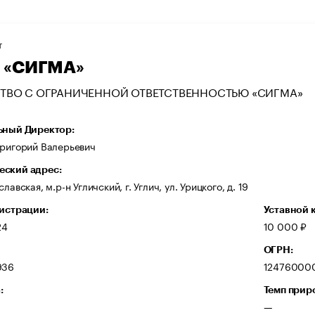
Т
 «СИГМА»
ТВО С ОГРАНИЧЕННОЙ ОТВЕТСТВЕННОСТЬЮ «СИГМА»
ьный Директор:
Григорий Валерьевич
ский адрес:
лавская, м.р-н Угличский, г. Углич, ул. Урицкого, д. 19
гистрации:
Уставной 
24
10 000 ₽
ОГРН:
936
12476000
:
Темп прир
—