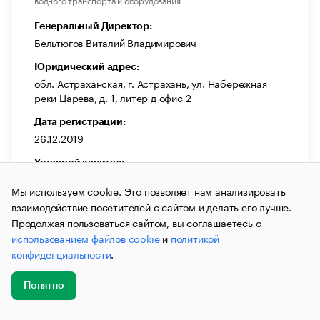
Генеральный Директор:
Бельтюгов Виталий Владимирович
Юридический адрес:
обл. Астраханская, г. Астрахань, ул. Набережная
реки Царева, д. 1, литер д офис 2
Дата регистрации:
26.12.2019
Уставной капитал:
20 000 ₽
Мы используем cookie. Это позволяет нам анализировать
ИНН:
взаимодействие посетителей с сайтом и делать его лучше.
3025036759
Продолжая пользоваться сайтом, вы соглашаетесь с
использованием файлов cookie
и
политикой
ОГРН:
конфиденциальности
.
1193025007504
Выручка:
Понятно
174 000 000 ₽
Добавить
Главное
Эксперты
Кейсы
Мероприятия
новость