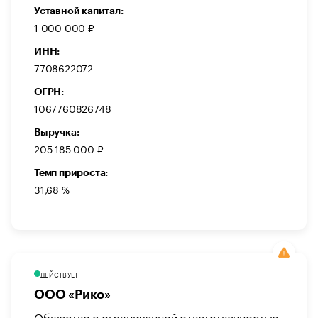
Уставной капитал:
1 000 000 ₽
ИНН:
7708622072
ОГРН:
1067760826748
Выручка:
205 185 000 ₽
Темп прироста:
31,68 %
ДЕЙСТВУЕТ
ООО «Рико»
Общество с ограниченной ответственностью