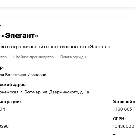
Т
«Элегант»
во с ограниченной ответственностью «Элегант»
ство
Швейное производство
Пошив одежды
р:
ая Валентина Ивановна
ский адрес:
онежская, г. Богучар, ул. Дзержинского, д. 1а
гистрации:
Уставной 
004
1 160 865 
ОГРН:
0298
10436000