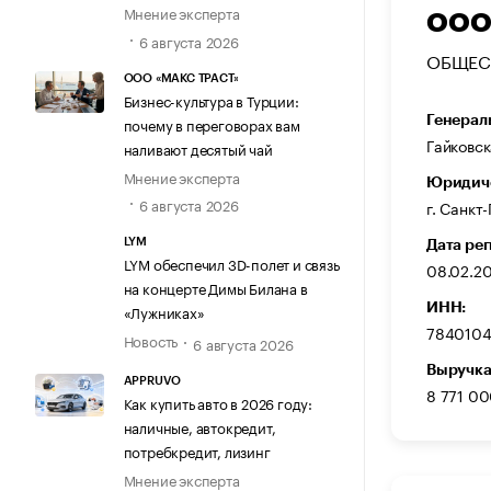
Мнение эксперта
ООО
6 августа 2026
ОБЩЕС
ООО «МАКС ТРАСТ»
Бизнес-культура в Турции:
Генерал
почему в переговорах вам
Гайковс
наливают десятый чай
Мнение эксперта
Юридиче
6 августа 2026
г. Санкт
LYM
Дата ре
LYM обеспечил 3D-полет и связь
08.02.2
на концерте Димы Билана в
ИНН:
«Лужниках»
784010
Новость
6 августа 2026
Выручка
APPRUVO
8 771 00
Как купить авто в 2026 году:
наличные, автокредит,
потребкредит, лизинг
Мнение эксперта