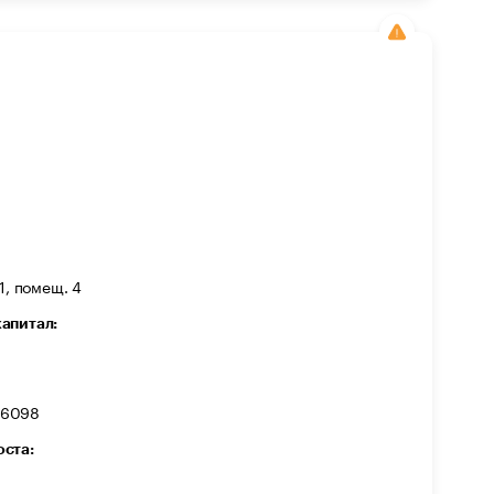
1, помещ. 4
капитал:
96098
оста: