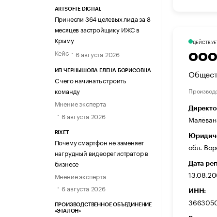
ARTSOFTE DIGITAL
Принесли 364 целевых лида за 8
месяцев застройщику ИЖС в
Крыму
ДЕЙСТВУЕ
Кейс
6 августа 2026
ООО 
Общест
ИП ЧЕРНЫШОВА ЕЛЕНА БОРИСОВНА
С чего начинать строить
Производ
команду
Мнение эксперта
Директо
6 августа 2026
Малёван
RIXET
Юридиче
Почему смартфон не заменяет
обл. Вор
нагрудный видеорегистратор в
бизнесе
Дата ре
13.08.2
Мнение эксперта
6 августа 2026
ИНН:
366305
ПРОИЗВОДСТВЕННОЕ ОБЪЕДИНЕНИЕ
«ЭТАЛОН»