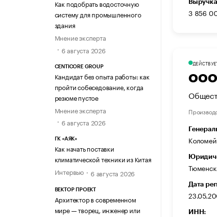
Выручка
Как подобрать водосточную
3 856 0
систему для промышленного
здания
Мнение эксперта
6 августа 2026
ДЕЙСТВУЕ
CENTICORE GROUP
Кандидат без опыта работы: как
ООО 
пройти собеседование, когда
Общест
резюме пустое
Мнение эксперта
Производ
6 августа 2026
Генерал
Коломей
ГК «АЯК»
Как начать поставки
Юридиче
климатической техники из Китая
Тюменская
Интервью
6 августа 2026
Дата ре
ВЕКТОР ПРОЕКТ
23.05.2
Архитектор в современном
мире — творец, инженер или
ИНН: