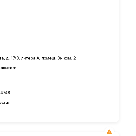
а, д. 17/9, литера А, помещ. 9н ком. 2
капитал:
14748
оста: