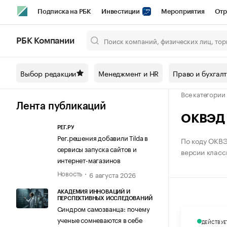
Подписка на РБК
Инвестиции
Мероприятия
Отр
Спорт
Школа управления РБК
РБК Образование
РБ
РБК Компании
Город
Стиль
Крипто
РБК Бизнес-среда
Дискусси
Выбор редакции
Менеджмент и HR
Право и бухгал
Спецпроекты СПб
Конференции СПб
Спецпроекты
Все категории
Технологии и медиа
Финансы
Рынок наличной валют
Лента публикаций
ОКВЭД 
РЕГ.РУ
Рег.решения добавили Tilda в
По коду ОКВЭ
сервисы запуска сайтов и
версии класси
интернет-магазинов
Новость
6 августа 2026
АКАДЕМИЯ ИННОВАЦИЙ И
ПЕРСПЕКТИВНЫХ ИССЛЕДОВАНИЙ
Синдром самозванца: почему
ученые сомневаются в себе
ДЕЙСТВУЕ