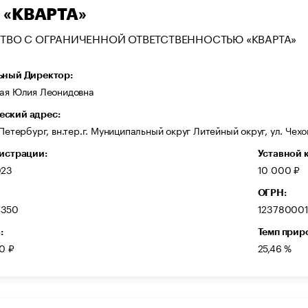
 «КВАРТА»
ТВО С ОГРАНИЧЕННОЙ ОТВЕТСТВЕННОСТЬЮ «КВАРТА»
ьный Директор:
кая Юлия Леонидовна
ский адрес:
-Петербург, вн.тер.г. Муниципальный округ Литейный округ, ул. Чехов
гистрации:
Уставной 
023
10 000 ₽
ОГРН:
4350
12378000
:
Темп прир
0 ₽
25,46 %