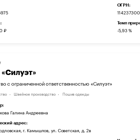
ОГРН:
5975
11423730
:
Темп прир
0 ₽
-5,93 %
Т
«Силуэт»
во с ограниченной ответственностью «Силуэт»
ство
Швейное производство
Пошив одежды
р:
кова Галина Андреевна
ский адрес:
рдловская, г. Камышлов, ул. Советская, д. 2в