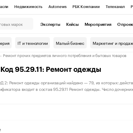
асли
Недвижимость
Autonews
РБК Компании
Телеканал
Р
К Курсы
РБК Life
Тренды
Визионеры
Национальные проекты
Эксперты
Кейсы
Мероприятия
О прое
онный клуб
Исследования
Кредитные рейтинги
Франшизы
Г
терия
IT и технологии
Малый бизнес
Маркетинг и прода
Проверка контрагентов
Политика
Экономика
Бизнес
Ремонт прочих предметов личного потребления и бытовых товаров
ы
Код 95.29.11: Ремонт одежды
Д 2: Ремонт одежды организаций найдено — 79, из которых: действ
фикатора входит в состав 95.29.11 Ремонт одежды. Число дочерних 
Т