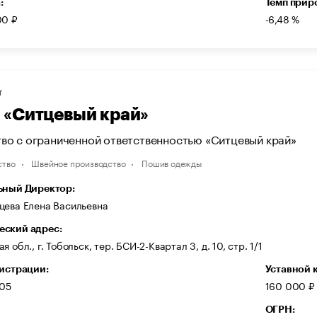
:
Темп прир
00 ₽
-6,48 %
Т
«Ситцевый край»
во с ограниченной ответственностью «Ситцевый край»
ство
Швейное производство
Пошив одежды
ьный Директор:
цева Елена Васильевна
ский адрес:
 обл., г. Тобольск, тер. БСИ-2-Квартал 3, д. 10, стр. 1/1
гистрации:
Уставной 
005
160 000 ₽
ОГРН: