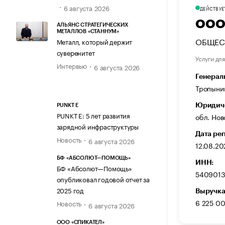
6 августа 2026
ДЕЙСТВУЕ
ООО
АЛЬЯНС СТРАТЕГИЧЕСКИХ
МЕТАЛЛОВ «СТАННУМ»
ОБЩЕС
Металл, который держит
суверенитет
Услуги дл
Интервью
6 августа 2026
Генерал
Тропыни
Юридиче
PUNKT E
PUNKT E: 5 лет развития
обл. Нов
зарядной инфраструктуры
Дата ре
Новость
6 августа 2026
12.08.2
БФ «АБСОЛЮТ—ПОМОЩЬ»
ИНН:
БФ «Абсолют—Помощь»
540901
опубликовал годовой отчет за
2025 год
Выручка
6 225 0
Новость
6 августа 2026
ООО «СПИКАТЕЛ»