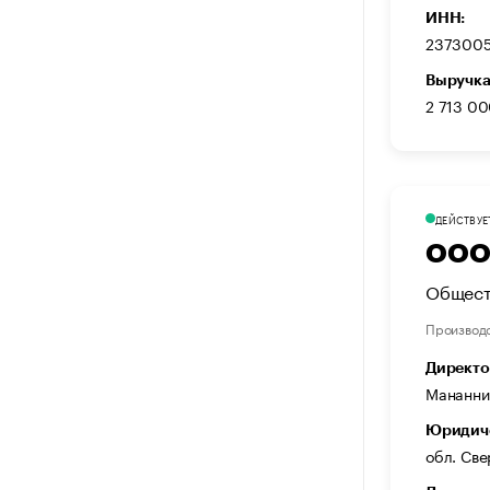
ИНН:
237300
Выручка
2 713 00
ДЕЙСТВУЕ
ООО 
Общест
Производ
Директо
Мананни
Юридиче
обл. Све