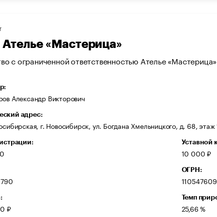
Т
Ателье «Мастерица»
во с ограниченной ответственностью Ателье «Мастерица»
р:
ров Александр Викторович
ский адрес:
осибирская, г. Новосибирск, ул. Богдана Хмельницкого, д. 68, этаж 
гистрации:
Уставной 
10
10 000 ₽
ОГРН:
8790
11054760
:
Темп прир
00 ₽
25,66 %