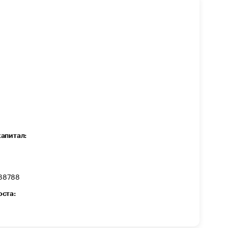
капитал:
38788
оста: