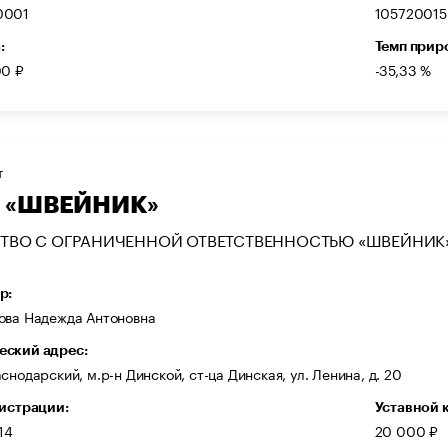
0001
10572001
:
Темп прир
00 ₽
-35,33 %
Т
 «ШВЕЙНИК»
ТВО С ОГРАНИЧЕННОЙ ОТВЕТСТВЕННОСТЬЮ «ШВЕЙНИК
р:
ова Надежда Антоновна
ский адрес:
снодарский, м.р-н Динской, ст-ца Динская, ул. Ленина, д. 20
гистрации:
Уставной 
14
20 000 ₽