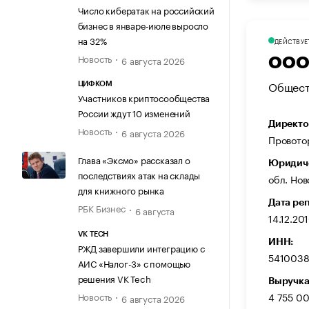
Число кибератак на российский
бизнес в январе-июле выросло
на 32%
ДЕЙСТВУЕ
Новость
6 августа 2026
ООО 
Общест
ЦИФКОМ
Участников криптосообщества
России ждут 10 изменений
Директо
Новость
6 августа 2026
Провото
Глава «Эксмо» рассказал о
Юридиче
последствиях атак на склады
обл. Нов
для книжного рынка
Дата ре
РБК Бизнес
6 августа
14.12.20
VK TECH
ИНН:
РЖД завершили интеграцию с
541003
АИС «Налог-3» с помощью
решения VK Tech
Выручка
Новость
4 755 0
6 августа 2026