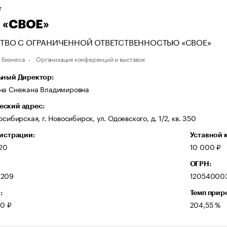
Т
 «СВОЕ»
ТВО С ОГРАНИЧЕННОЙ ОТВЕТСТВЕННОСТЬЮ «СВОЕ»
я бизнеса
Организация конференций и выставок
ьный Директор:
на Снежана Владимировна
ский адрес:
осибирская, г. Новосибирск, ул. Одоевского, д. 1/2, кв. 350
гистрации:
Уставной 
020
10 000 ₽
ОГРН:
3209
12054000
:
Темп прир
00 ₽
204,55 %