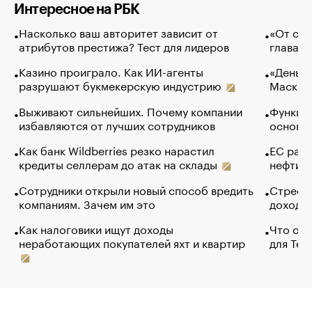
Интересное на РБК
Насколько ваш авторитет зависит от
«От спо
атрибутов престижа? Тест для лидеров
глава к
Казино проиграло. Как ИИ-агенты
«Деньги
разрушают букмекерскую индустрию
Маск в 
Выживают сильнейших. Почему компании
Функции
избавляются от лучших сотрудников
основ э
Как банк Wildberries резко нарастил
ЕС раз
кредиты селлерам до атак на склады
нефти —
Сотрудники открыли новый способ вредить
Стресс 
компаниям. Зачем им это
доходов
Как налоговики ищут доходы
Что обв
неработающих покупателей яхт и квартир
для Tel