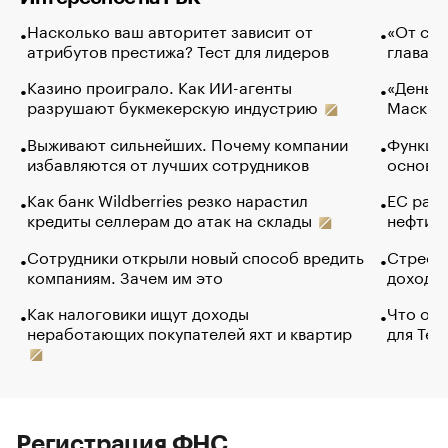
Насколько ваш авторитет зависит от
«От спо
атрибутов престижа? Тест для лидеров
глава к
Казино проиграло. Как ИИ-агенты
«Деньги
разрушают букмекерскую индустрию
Маск в 
Выживают сильнейших. Почему компании
Функции
избавляются от лучших сотрудников
основ э
Как банк Wildberries резко нарастил
ЕС раз
кредиты селлерам до атак на склады
нефти —
Сотрудники открыли новый способ вредить
Стресс 
компаниям. Зачем им это
доходов
Как налоговики ищут доходы
Что обв
неработающих покупателей яхт и квартир
для Tel
Регистрация ФНС