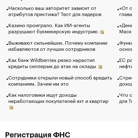
Насколько ваш авторитет зависит от
«От спо
атрибутов престижа? Тест для лидеров
глава к
Казино проиграло. Как ИИ-агенты
«Деньги
разрушают букмекерскую индустрию
Маск в 
Выживают сильнейших. Почему компании
Функции
избавляются от лучших сотрудников
основ э
Как банк Wildberries резко нарастил
ЕС раз
кредиты селлерам до атак на склады
нефти —
Сотрудники открыли новый способ вредить
Стресс 
компаниям. Зачем им это
доходов
Как налоговики ищут доходы
Что обв
неработающих покупателей яхт и квартир
для Tel
Регистрация ФНС