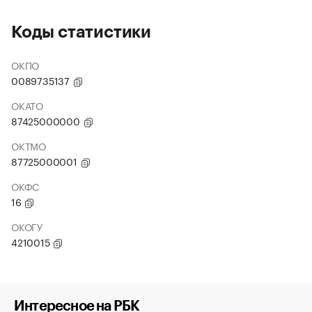
Коды статистики
ОКПО
0089735137
ОКАТО
87425000000
ОКТМО
87725000001
ОКФС
16
ОКОГУ
4210015
Интересное на РБК