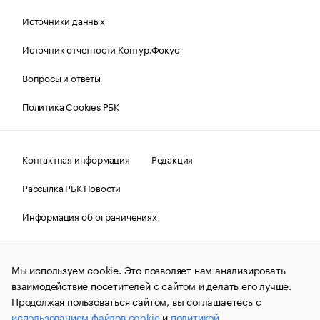
Источники данных
Источник отчетности Контур.Фокус
Вопросы и ответы
Политика Cookies РБК
Контактная информация
Редакция
Рассылка РБК Новости
Информация об ограничениях
Правовая информация
О соблюдении авторских прав
Мы используем cookie. Это позволяет нам анализировать
© АО «РОСБИЗНЕСКОНСАЛТИНГ»,
1995–2026.
Сообщения
и материалы информационного агентства «РБК»
взаимодействие посетителей с сайтом и делать его лучше.
(зарегистрировано Федеральной службой по надзору в сфере
Продолжая пользоваться сайтом, вы соглашаетесь с
связи, информационных технологий и массовых
использованием файлов cookie
и
политикой
коммуникаций (Роскомнадзор) 09.12.2015 за номером ИА