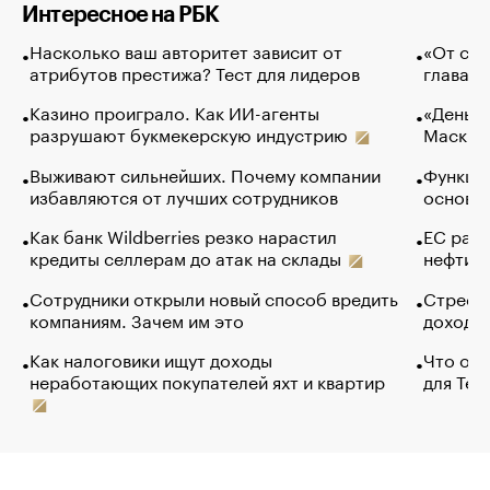
Интересное на РБК
Насколько ваш авторитет зависит от
«От спо
атрибутов престижа? Тест для лидеров
глава к
Казино проиграло. Как ИИ-агенты
«Деньги
разрушают букмекерскую индустрию
Маск в 
Выживают сильнейших. Почему компании
Функции
избавляются от лучших сотрудников
основ э
Как банк Wildberries резко нарастил
ЕС раз
кредиты селлерам до атак на склады
нефти —
Сотрудники открыли новый способ вредить
Стресс 
компаниям. Зачем им это
доходов
Как налоговики ищут доходы
Что обв
неработающих покупателей яхт и квартир
для Tel