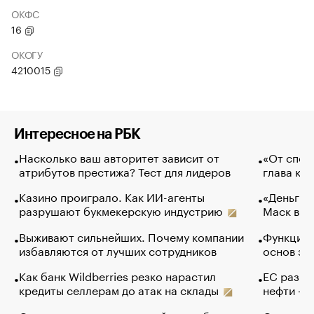
ОКФС
16
ОКОГУ
4210015
Интересное на РБК
Насколько ваш авторитет зависит от
«От спор
атрибутов престижа? Тест для лидеров
глава ко
Казино проиграло. Как ИИ-агенты
«Деньги б
разрушают букмекерскую индустрию
Маск в и
Выживают сильнейших. Почему компании
Функции 
избавляются от лучших сотрудников
основ эф
Как банк Wildberries резко нарастил
ЕС разре
кредиты селлерам до атак на склады
нефти — 