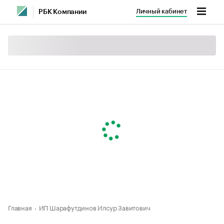
Личный кабинет
РБК Компании
Главная
ИП Шарафутдинов Илсур Завитович