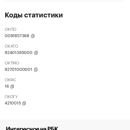
Коды статистики
ОКПО
0091857368
ОКАТО
92401385000
ОКТМО
92701000001
ОКФС
16
ОКОГУ
4210015
Интересное на РБК