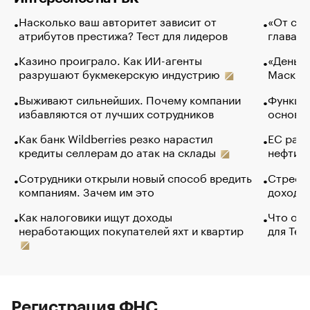
Насколько ваш авторитет зависит от
«От спо
атрибутов престижа? Тест для лидеров
глава к
Казино проиграло. Как ИИ-агенты
«Деньги
разрушают букмекерскую индустрию
Маск в 
Выживают сильнейших. Почему компании
Функции
избавляются от лучших сотрудников
основ э
Как банк Wildberries резко нарастил
ЕС раз
кредиты селлерам до атак на склады
нефти —
Сотрудники открыли новый способ вредить
Стресс 
компаниям. Зачем им это
доходов
Как налоговики ищут доходы
Что обв
неработающих покупателей яхт и квартир
для Tel
Регистрация ФНС