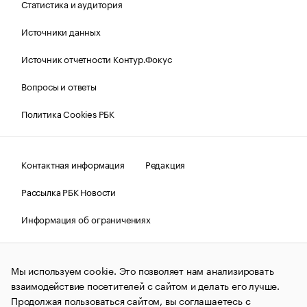
Статистика и аудитория
Источники данных
Источник отчетности Контур.Фокус
Вопросы и ответы
Политика Cookies РБК
Контактная информация
Редакция
Рассылка РБК Новости
Информация об ограничениях
Правовая информация
О соблюдении авторских прав
Мы используем cookie. Это позволяет нам анализировать
© АО «РОСБИЗНЕСКОНСАЛТИНГ»,
1995–2026.
Сообщения
и материалы информационного агентства «РБК»
взаимодействие посетителей с сайтом и делать его лучше.
(зарегистрировано Федеральной службой по надзору в сфере
Продолжая пользоваться сайтом, вы соглашаетесь с
связи, информационных технологий и массовых