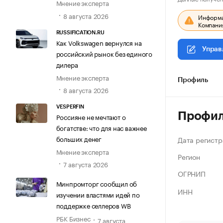
Мнение эксперта
8 августа 2026
Информац
Компания
RUSSIFICATION.RU
Как Volkswagen вернулся на
Управ
российский рынок без единого
дилера
Мнение эксперта
Профиль
8 августа 2026
VESPERFIN
Профи
Россияне не мечтают о
богатстве: что для нас важнее
больших денег
Дата регистр
Мнение эксперта
Регион
7 августа 2026
ОГРНИП
Минпромторг сообщил об
ИНН
изучении властями идей по
поддержке селлеров WB
РБК Бизнес
7 августа