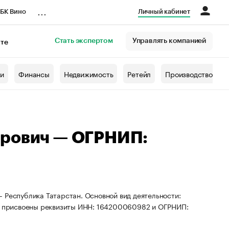
...
БК Вино
Личный кабинет
Стать экспертом
Управлять компанией
кте
азета
жи
Финансы
Недвижимость
Ретейл
Производство
арович — ОГРНИП:
 Республика Татарстан. Основной вид деятельности:
ИП присвоены реквизиты ИНН: 164200060982 и ОГРНИП: