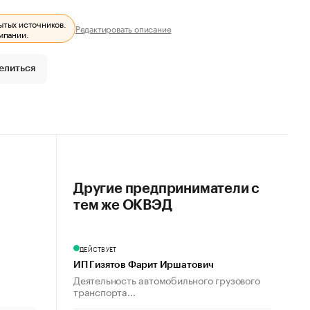
ытых источников.
Редактировать описание
мпании.
елиться
Другие предприниматели с
тем же ОКВЭД
ДЕЙСТВУЕТ
ИП Гизятов Фарит Иршатович
Деятельность автомобильного грузового
транспорта...