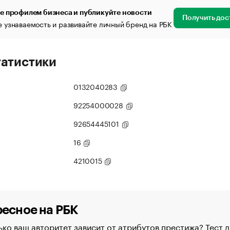
е профилем бизнеса и публикуйте новости
Получить дос
 узнаваемость и развивайте личный бренд на РБК
татистики
0132040283
92254000028
92654445101
16
4210015
есное на РБК
ко ваш авторитет зависит от атрибутов престижа? Тест д