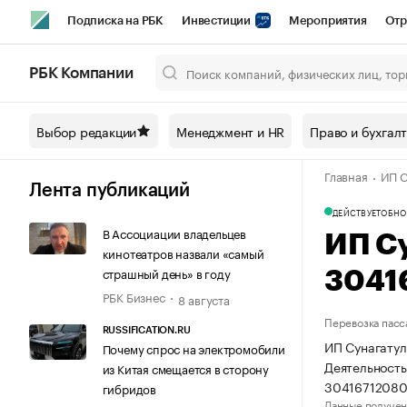
Подписка на РБК
Инвестиции
Мероприятия
Отр
Спорт
Школа управления РБК
РБК Образование
РБ
РБК Компании
Город
Стиль
Крипто
РБК Бизнес-среда
Дискусси
Выбор редакции
Менеджмент и HR
Право и бухгал
Спецпроекты СПб
Конференции СПб
Спецпроекты
Главная
ИП С
Технологии и медиа
Финансы
Рынок наличной валют
Лента публикаций
ДЕЙСТВУЕТ
ОБНО
В Ассоциации владельцев
ИП С
кинотеатров назвали «самый
страшный день» в году
3041
РБК Бизнес
8 августа
Перевозка пасс
RUSSIFICATION.RU
ИП Сунагатул
Почему спрос на электромобили
Деятельность
из Китая смещается в сторону
30416712080
гибридов
Данные получен