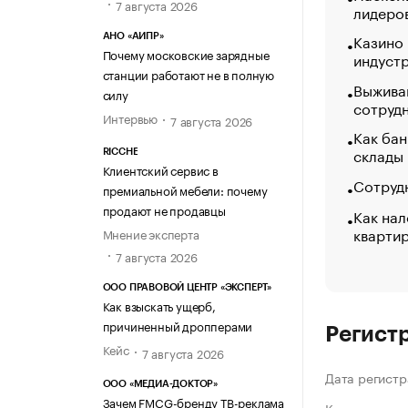
7 августа 2026
лидеро
Казино
АНО «АИПР»
Почему московские зарядные
индуст
станции работают не в полную
Выжива
силу
сотруд
Интервью
7 августа 2026
Как бан
склады
RICCHE
Клиентский сервис в
Сотрудн
премиальной мебели: почему
продают не продавцы
Как нал
кварти
Мнение эксперта
7 августа 2026
ООО ПРАВОВОЙ ЦЕНТР «ЭКСПЕРТ»
Как взыскать ущерб,
причиненный дропперами
Регист
Кейс
7 августа 2026
Дата регистр
ООО «МЕДИА-ДОКТОР»
Зачем FMCG-бренду ТВ-реклама