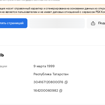
ия носит справочный характер и сгенерирована на основании данных из откр
 не является пользователем и не имеет деловых отношений с сервисом РБК Ко
Под
лять страницей
ль
ации
9 марта 1999
Республика Татарстан
304167120800076
164200060982