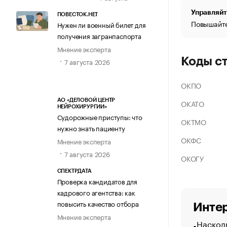
Управляйт
ПОВЕСТОК.НЕТ
Повышайте
Нужен ли военный билет для
получения загранпаспорта
Мнение эксперта
Коды с
7 августа 2026
ОКПО
АО «ДЕЛОВОЙ ЦЕНТР
ОКАТО
НЕЙРОХИРУРГИИ»
Судорожные приступы: что
ОКТМО
нужно знать пациенту
ОКФС
Мнение эксперта
7 августа 2026
ОКОГУ
СПЕКТРДАТА
Проверка кандидатов для
кадрового агентства: как
повысить качество отбора
Интер
Мнение эксперта
Насколь