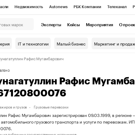
асли
Недвижимость
Autonews
РБК Компании
Телеканал
Р
К Курсы
РБК Life
Тренды
Визионеры
Национальные проекты
Эксперты
Кейсы
Мероприятия
О прое
онный клуб
Исследования
Кредитные рейтинги
Франшизы
Г
терия
IT и технологии
Малый бизнес
Маркетинг и прода
Проверка контрагентов
Политика
Экономика
Бизнес
унагатуллин Рафис Мугамбарович
ы
ВЛЕНО
унагатуллин Рафис Мугамб
67120800076
ажиров и грузов
Грузовые перевозки
лин Рафис Мугамбарович зарегистрирован 09.03.1999, в регионе —
 автомобильного грузового транспорта и услуги по перевозкам. 
0076.
ы из публичных государственных источников.