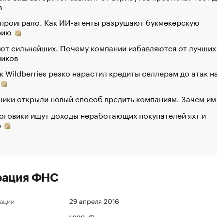
в
 проиграло. Как ИИ-агенты разрушают букмекерскую
рию
ют сильнейших. Почему компании избавляются от лучших
ников
к Wildberries резко нарастил кредиты селлерам до атак н
ики открыли новый способ вредить компаниям. Зачем им
оговики ищут доходы неработающих покупателей яхт и
р
рация ФНС
ации
29 апреля 2016