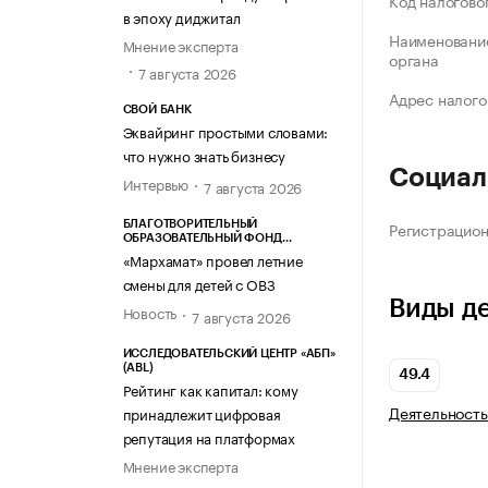
Код налогово
в эпоху диджитал
Наименование
Мнение эксперта
органа
7 августа 2026
Адрес налого
СВОЙ БАНК
Эквайринг простыми словами:
что нужно знать бизнесу
Социал
Интервью
7 августа 2026
Регистрацио
БЛАГОТВОРИТЕЛЬНЫЙ
ОБРАЗОВАТЕЛЬНЫЙ ФОНД
«МАРХАМАТ»
«Мархамат» провел летние
смены для детей с ОВЗ
Виды д
Новость
7 августа 2026
ИССЛЕДОВАТЕЛЬСКИЙ ЦЕНТР «АБП»
(ABL)
49.4
Рейтинг как капитал: кому
Деятельность
принадлежит цифровая
репутация на платформах
Мнение эксперта