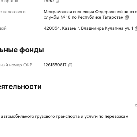
го органа
1690
 налогового
Межрайонная инспекция Федеральной налог
службы № 18 по Республике Татарстан
вой
420054, Казань г, Владимира Кулагина ул, 1
ьные фонды
нный номер СФР
1261559817
еятельности
 автомобильного грузового транспорта и услуги по перевозкам