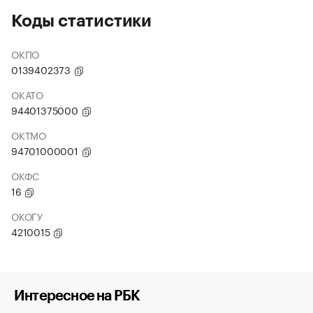
Коды статистики
ОКПО
0139402373
ОКАТО
94401375000
ОКТМО
94701000001
ОКФС
16
ОКОГУ
4210015
Интересное на РБК