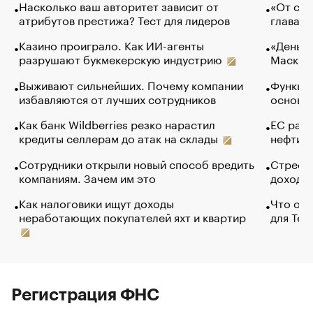
Насколько ваш авторитет зависит от
«От спо
атрибутов престижа? Тест для лидеров
глава к
Казино проиграло. Как ИИ-агенты
«Деньги
разрушают букмекерскую индустрию
Маск в 
Выживают сильнейших. Почему компании
Функции
избавляются от лучших сотрудников
основ э
Как банк Wildberries резко нарастил
ЕС раз
кредиты селлерам до атак на склады
нефти —
Сотрудники открыли новый способ вредить
Стресс 
компаниям. Зачем им это
доходов
Как налоговики ищут доходы
Что обв
неработающих покупателей яхт и квартир
для Tel
Регистрация ФНС