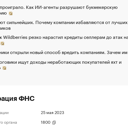
 проиграло. Как ИИ-агенты разрушают букмекерскую
рию
ют сильнейших. Почему компании избавляются от лучших
ников
к Wildberries резко нарастил кредиты селлерам до атак н
ики открыли новый способ вредить компаниям. Зачем им
оговики ищут доходы неработающих покупателей яхт и
р
рация ФНС
ации
25 мая 2023
го органа
1800