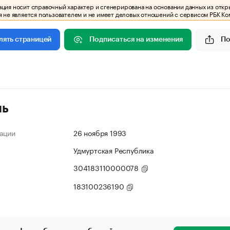
ия носит справочный характер и сгенерирована на основании данных из откр
 не является пользователем и не имеет деловых отношений с сервисом РБК Ко
Подписаться на изменения
По
лять страницей
ль
ации
26 ноября 1993
Удмуртская Республика
304183110000078
183100236190