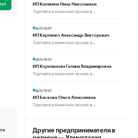
туп
ИП Калякина Нина Николаевна
Торговля розничная прочая в...
ДЕЙСТВУЕТ
ИП Карпенко Александр Викторович
Торговля розничная прочая в...
ДЕЙСТВУЕТ
ИП Корепанова Галина Владимировна
Торговля розничная прочая в...
ДЕЙСТВУЕТ
ИП Баскова Ольга Алексеевна
Торговля розничная прочая в...
ля
«От спорта тело стареет иначе». Как живет глава ко
Другие предприниматели в
создавшей GTA