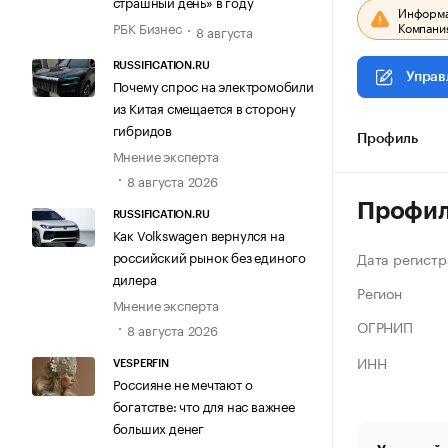
страшный день» в году
Информац
Компания
РБК Бизнес
8 августа
RUSSIFICATION.RU
Управ
Почему спрос на электромобили
из Китая смещается в сторону
гибридов
Профиль
Мнение эксперта
8 августа 2026
Профи
RUSSIFICATION.RU
Как Volkswagen вернулся на
российский рынок без единого
Дата регистр
дилера
Регион
Мнение эксперта
ОГРНИП
8 августа 2026
ИНН
VESPERFIN
Россияне не мечтают о
богатстве: что для нас важнее
больших денег