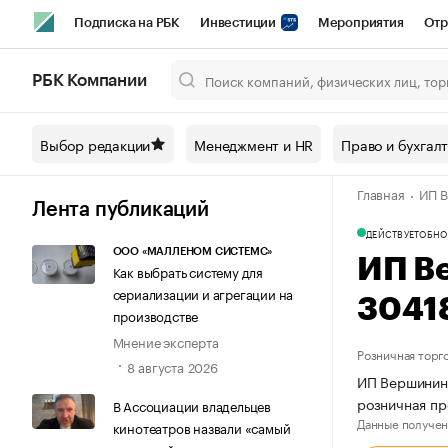
Подписка на РБК
Инвестиции
Мероприятия
Отр
Спорт
Школа управления РБК
РБК Образование
РБ
РБК Компании
Город
Стиль
Крипто
РБК Бизнес-среда
Дискусси
Выбор редакции
Менеджмент и HR
Право и бухгал
Спецпроекты СПб
Конференции СПб
Спецпроекты
Главная
ИП В
Технологии и медиа
Финансы
Рынок наличной валют
Лента публикаций
ДЕЙСТВУЕТ
ОБНО
ООО «МАЛЛЕНОМ СИСТЕМС»
ИП В
Как выбрать систему для
сериализации и агрегации на
3041
производстве
Мнение эксперта
Розничная торг
8 августа 2026
ИП Вершинина
розничная пр
В Ассоциации владельцев
Данные получен
кинотеатров назвали «самый