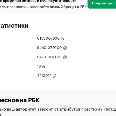
е профилем бизнеса и публикуйте новости
Получить дос
 узнаваемость и развивайте личный бренд на РБК
татистики
0133007606
94401375000
94701000001
16
4210015
есное на РБК
ко ваш авторитет зависит от атрибутов престижа? Тест д
в