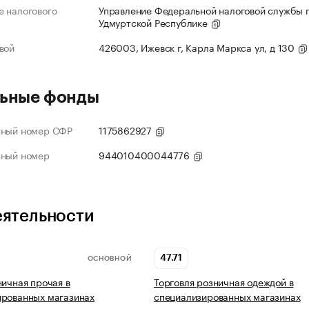
 налогового
Управление Федеральной налоговой службы 
Удмуртской Республике
вой
426003, Ижевск г, Карла Маркса ул, д 130
ьные фонды
нный номер СФР
1175862927
нный номер
944010400044776
еятельности
47.71
ОСНОВНОЙ
ничная прочая в
Торговля розничная одеждой в
ированных магазинах
специализированных магазинах