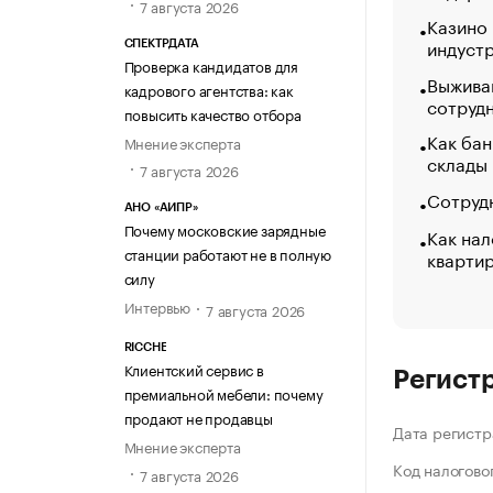
7 августа 2026
Казино
индуст
СПЕКТРДАТА
Проверка кандидатов для
Выжива
кадрового агентства: как
сотруд
повысить качество отбора
Как бан
Мнение эксперта
склады
7 августа 2026
Сотрудн
АНО «АИПР»
Почему московские зарядные
Как нал
станции работают не в полную
кварти
силу
Интервью
7 августа 2026
RICCHE
Клиентский сервис в
Регист
премиальной мебели: почему
продают не продавцы
Дата регистр
Мнение эксперта
Код налогово
7 августа 2026