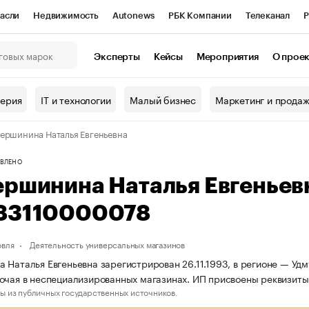
асли
Недвижимость
Autonews
РБК Компании
Телеканал
Р
К Курсы
РБК Life
Тренды
Визионеры
Национальные проекты
Эксперты
Кейсы
Мероприятия
О прое
онный клуб
Исследования
Кредитные рейтинги
Франшизы
Г
терия
IT и технологии
Малый бизнес
Маркетинг и прода
Проверка контрагентов
Политика
Экономика
Бизнес
ершинина Наталья Евгеньевна
ы
ВЛЕНО
ершинина Наталья Евгеньев
83110000078
овля
Деятельность универсальных магазинов
 Наталья Евгеньевна зарегистрирован 26.11.1993, в регионе — Удм
очая в неспециализированных магазинах. ИП присвоены реквизи
ы из публичных государственных источников.