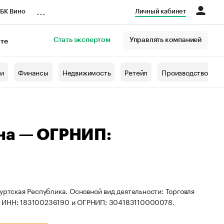
...
БК Вино
Личный кабинет
Стать экспертом
Управлять компанией
кте
азета
жи
Финансы
Недвижимость
Ретейл
Производство
на — ОГРНИП:
уртская Республика. Основной вид деятельности: Торговля
ты ИНН: 183100236190 и ОГРНИП: 304183110000078.