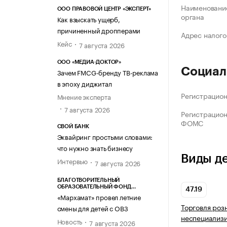
Наименование
ООО ПРАВОВОЙ ЦЕНТР «ЭКСПЕРТ»
органа
Как взыскать ущерб,
причиненный дропперами
Адрес налого
Кейс
7 августа 2026
ООО «МЕДИА-ДОКТОР»
Социал
Зачем FMCG-бренду ТВ-реклама
в эпоху диджитал
Регистрацио
Мнение эксперта
7 августа 2026
Регистрацио
ФОМС
СВОЙ БАНК
Эквайринг простыми словами:
что нужно знать бизнесу
Виды д
Интервью
7 августа 2026
БЛАГОТВОРИТЕЛЬНЫЙ
ОБРАЗОВАТЕЛЬНЫЙ ФОНД
47.19
«МАРХАМАТ»
«Мархамат» провел летние
Торговля роз
смены для детей с ОВЗ
неспециализ
Новость
7 августа 2026