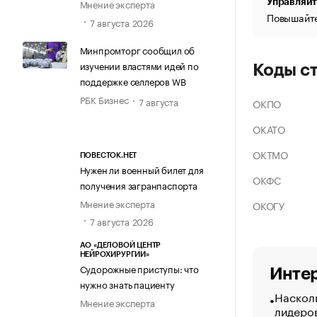
Управляйт
Мнение эксперта
Повышайте
7 августа 2026
Минпромторг сообщил об
изучении властями идей по
Коды с
поддержке селлеров WB
РБК Бизнес
7 августа
ОКПО
ОКАТО
ОКТМО
ПОВЕСТОК.НЕТ
Нужен ли военный билет для
ОКФС
получения загранпаспорта
Мнение эксперта
ОКОГУ
7 августа 2026
АО «ДЕЛОВОЙ ЦЕНТР
НЕЙРОХИРУРГИИ»
Судорожные приступы: что
Интер
нужно знать пациенту
Насколь
Мнение эксперта
лидеро