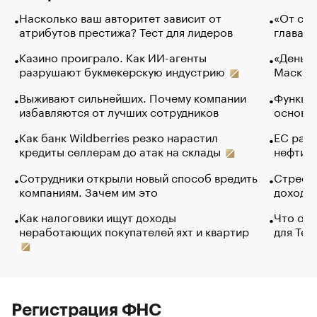
Насколько ваш авторитет зависит от
«От спо
атрибутов престижа? Тест для лидеров
глава к
Казино проиграло. Как ИИ-агенты
«Деньги
разрушают букмекерскую индустрию
Маск в 
Выживают сильнейших. Почему компании
Функции
избавляются от лучших сотрудников
основ э
Как банк Wildberries резко нарастил
ЕС раз
кредиты селлерам до атак на склады
нефти —
Сотрудники открыли новый способ вредить
Стресс 
компаниям. Зачем им это
доходов
Как налоговики ищут доходы
Что обв
неработающих покупателей яхт и квартир
для Tel
Регистрация ФНС