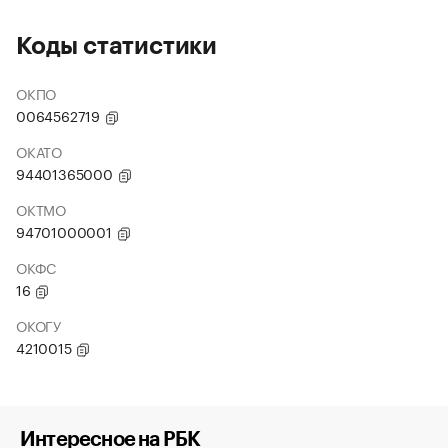
Коды статистики
ОКПО
0064562719
ОКАТО
94401365000
ОКТМО
94701000001
ОКФС
16
ОКОГУ
4210015
Интересное на РБК