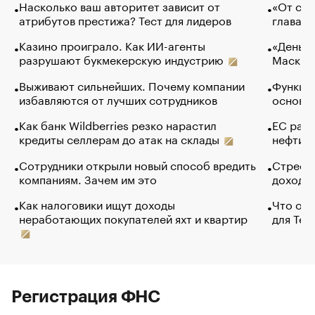
Насколько ваш авторитет зависит от
«От спо
атрибутов престижа? Тест для лидеров
глава к
Казино проиграло. Как ИИ-агенты
«Деньги
разрушают букмекерскую индустрию
Маск в 
Выживают сильнейших. Почему компании
Функции
избавляются от лучших сотрудников
основ э
Как банк Wildberries резко нарастил
ЕС раз
кредиты селлерам до атак на склады
нефти —
Сотрудники открыли новый способ вредить
Стресс 
компаниям. Зачем им это
доходов
Как налоговики ищут доходы
Что обв
неработающих покупателей яхт и квартир
для Tel
Регистрация ФНС