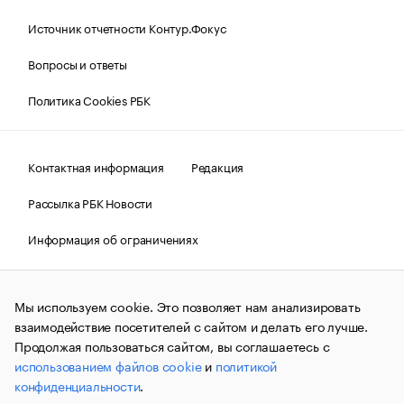
Источник отчетности Контур.Фокус
Вопросы и ответы
Политика Cookies РБК
Контактная информация
Редакция
Рассылка РБК Новости
Информация об ограничениях
Правовая информация
О соблюдении авторских прав
Мы используем cookie. Это позволяет нам анализировать
© АО «РОСБИЗНЕСКОНСАЛТИНГ»,
1995–2026.
Сообщения
и материалы информационного агентства «РБК»
взаимодействие посетителей с сайтом и делать его лучше.
(зарегистрировано Федеральной службой по надзору в сфере
Продолжая пользоваться сайтом, вы соглашаетесь с
связи, информационных технологий и массовых
использованием файлов cookie
и
политикой
коммуникаций (Роскомнадзор) 09.12.2015 за номером ИА
№ФС77-63848) сопровождаются пометкой «РБК». Отдельные
конфиденциальности
.
публикации могут содержать информацию,