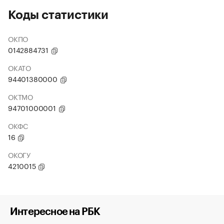
Коды статистики
ОКПО
0142884731
ОКАТО
94401380000
ОКТМО
94701000001
ОКФС
16
ОКОГУ
4210015
Интересное на РБК