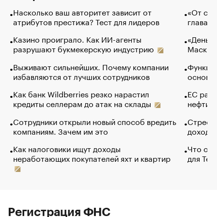
Насколько ваш авторитет зависит от
«От спо
атрибутов престижа? Тест для лидеров
глава к
Казино проиграло. Как ИИ-агенты
«Деньги
разрушают букмекерскую индустрию
Маск в 
Выживают сильнейших. Почему компании
Функции
избавляются от лучших сотрудников
основ э
Как банк Wildberries резко нарастил
ЕС раз
кредиты селлерам до атак на склады
нефти —
Сотрудники открыли новый способ вредить
Стресс 
компаниям. Зачем им это
доходов
Как налоговики ищут доходы
Что обв
неработающих покупателей яхт и квартир
для Tel
Регистрация ФНС