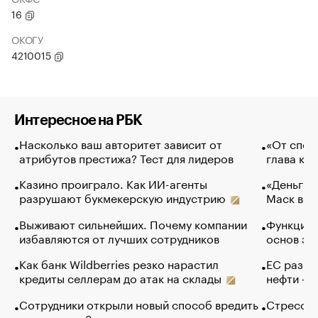
16
ОКОГУ
4210015
Интересное на РБК
Насколько ваш авторитет зависит от
«От спор
атрибутов престижа? Тест для лидеров
глава ко
Казино проиграло. Как ИИ-агенты
«Деньги б
разрушают букмекерскую индустрию
Маск в и
Выживают сильнейших. Почему компании
Функции 
избавляются от лучших сотрудников
основ эф
Как банк Wildberries резко нарастил
ЕС разре
кредиты селлерам до атак на склады
нефти — 
Сотрудники открыли новый способ вредить
Стресс о
компаниям. Зачем им это
доходов 