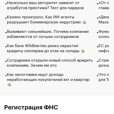
Насколько ваш авторитет зависит от
«От спо
атрибутов престижа? Тест для лидеров
глава к
Казино проиграло. Как ИИ-агенты
«Деньги
разрушают букмекерскую индустрию
Маск в 
Выживают сильнейших. Почему компании
Функции
избавляются от лучших сотрудников
основ э
Как банк Wildberries резко нарастил
ЕС раз
кредиты селлерам до атак на склады
нефти —
Сотрудники открыли новый способ вредить
Стресс 
компаниям. Зачем им это
доходов
Как налоговики ищут доходы
Что обв
неработающих покупателей яхт и квартир
для Tel
Регистрация ФНС