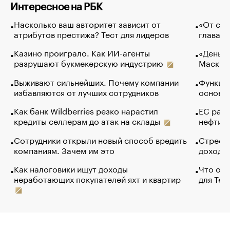
Интересное на РБК
Насколько ваш авторитет зависит от
«От спо
атрибутов престижа? Тест для лидеров
глава к
Казино проиграло. Как ИИ-агенты
«Деньги
разрушают букмекерскую индустрию
Маск в 
Выживают сильнейших. Почему компании
Функции
избавляются от лучших сотрудников
основ э
Как банк Wildberries резко нарастил
ЕС раз
кредиты селлерам до атак на склады
нефти —
Сотрудники открыли новый способ вредить
Стресс 
компаниям. Зачем им это
доходов
Как налоговики ищут доходы
Что обв
неработающих покупателей яхт и квартир
для Tel