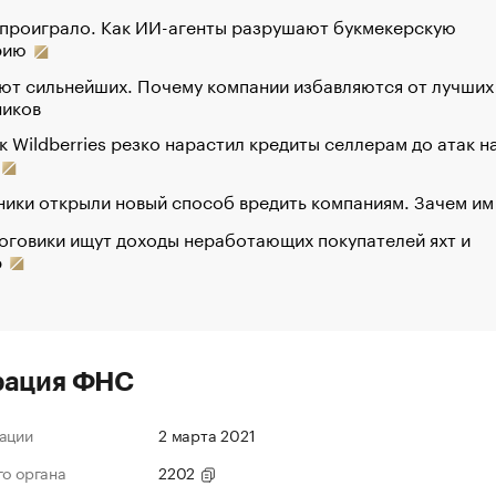
 проиграло. Как ИИ-агенты разрушают букмекерскую
рию
ют сильнейших. Почему компании избавляются от лучших
ников
к Wildberries резко нарастил кредиты селлерам до атак н
ики открыли новый способ вредить компаниям. Зачем им
оговики ищут доходы неработающих покупателей яхт и
р
рация ФНС
ации
2 марта 2021
го органа
2202