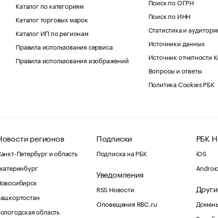
Поиск по ОГРН
Каталог по категориям
Поиск по ИНН
Каталог торговых марок
Статистика и аудитори
Каталог ИП по регионам
Источники данных
Правила использования сервиса
Источник отчетности 
Правила использования изображений
Вопросы и ответы
Политика Cookies РБК
Новости регионов
Подписки
РБК Н
анкт-Петербург и область
Подписка на РБК
iOS
катеринбург
Androi
Уведомления
Новосибирск
Други
RSS Новости
Башкортостан
Оповещения RBC.ru
Домены
ологодская область
Рег.об