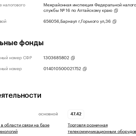
 налогового
Межрайонная инспекция Федеральной налог
службы № 16 по Алтайскому краю
вой
656056,Барнаул г,Горького ул,36
ьные фонды
нный номер СФР
1303685802
нный номер
014010500021752
еятельности
47.42
ОСНОВНОЙ
 в области связи на базе
Торговля розничная
хнологий
телекоммуникационным оборудов