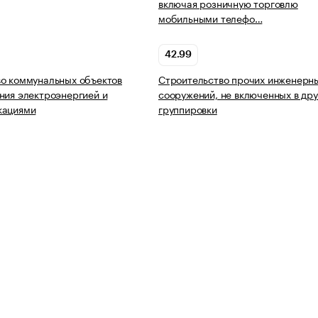
включая розничную торговлю
мобильными телефо…
42.99
о коммунальных объектов
Строительство прочих инженерн
ния электроэнергией и
сооружений, не включенных в дру
кациями
группировки