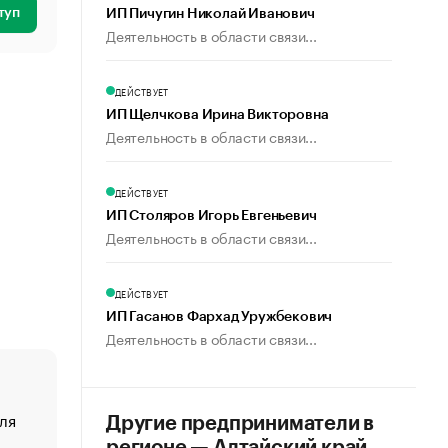
туп
ИП Пичугин Николай Иванович
Деятельность в области связи...
ДЕЙСТВУЕТ
ИП Щелчкова Ирина Викторовна
Деятельность в области связи...
ДЕЙСТВУЕТ
ИП Столяров Игорь Евгеньевич
Деятельность в области связи...
ДЕЙСТВУЕТ
ИП Гасанов Фархад Уружбекович
Деятельность в области связи...
ля
«От спорта тело стареет иначе». Как живет глава ко
Другие предприниматели в
создавшей GTA