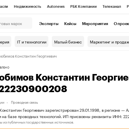
асли
Недвижимость
Autonews
РБК Компании
Телеканал
Р
К Курсы
РБК Life
Тренды
Визионеры
Национальные проекты
Эксперты
Кейсы
Мероприятия
О прое
онный клуб
Исследования
Кредитные рейтинги
Франшизы
Г
терия
IT и технологии
Малый бизнес
Маркетинг и прода
Проверка контрагентов
Политика
Экономика
Бизнес
юбимов Константин Георгиевич
ы
ВЛЕНО
юбимов Константин Георги
22230900208
ции
Проводная связь
онстантин Георгиевич зарегистрирован 29.01.1998, в регионе — Ал
и на базе проводных технологий. ИП присвоены реквизиты ИНН:
ы из публичных государственных источников.