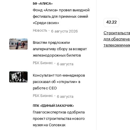
БФ «АЛИСА»
Фонд «Алиса» провел выездной
фестиваль для приемных семей
«Среди своих»
42.22
Новость
6 августа 2026
Строительств
для обеспече
Властям предложили
телекоммуни
альтернативу сбору за возврат
железнодорожных билетов
РБК Бизнес
6 августа
Консультант топ-менеджеров
рассказал об «открытии» в
работе с CEO
РБК Бизнес
6 августа
ППК «ЕДИНЫЙ ЗАКАЗЧИК»
Главгосэкспертиза одобрила
проект строительства нового
музея на Соловках