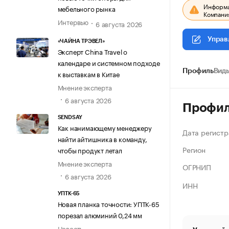
Информац
мебельного рынка
Компания
Интервью
6 августа 2026
Управ
«ЧАЙНА ТРЭВЕЛ»
Эксперт China Travel о
календаре и системном подходе
Профиль
Виды
к выставкам в Китае
Мнение эксперта
6 августа 2026
Профи
SENDSAY
Как нанимающему менеджеру
Дата регистр
найти айтишника в команду,
Регион
чтобы продукт летал
Мнение эксперта
ОГРНИП
6 августа 2026
ИНН
УПТК-65
Новая планка точности: УПТК-65
порезал алюминий 0,24 мм
Новость