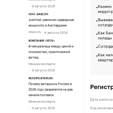
Казино
6 августа 2026
индуст
ООО «БАКСЭТ»
Выжива
JustHost увеличил серверные
сотруд
мощности в Амстердаме
Новость
Как бан
6 августа 2026
склады
КОМПАНИЯ «ЭТО5»
Сотрудн
В чем разница между ценой и
стоимостью, практический
Как нал
взгляд
кварти
Мнение эксперта
6 августа 2026
RUSSIFICATION.RU
Почему авторынок России в
Регист
2026 году разделился на два
канала поставок
Дата регистр
Мнение эксперта
Код налогово
6 августа 2026