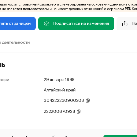
ия носит справочный характер и сгенерирована на основании данных из откр
 не является пользователем и не имеет деловых отношений с сервисом РБК Ко
Подписаться на изменения
По
лять страницей
 деятельности
ль
ации
29 января 1998
Алтайский край
304222230900208
222200670928