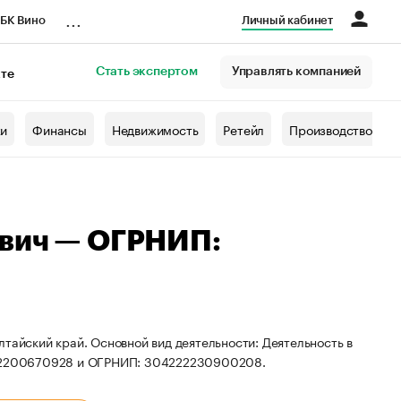
...
БК Вино
Личный кабинет
Стать экспертом
Управлять компанией
кте
азета
жи
Финансы
Недвижимость
Ретейл
Производство
евич — ОГРНИП:
тайский край. Основной вид деятельности: Деятельность в
 222200670928 и ОГРНИП: 304222230900208.