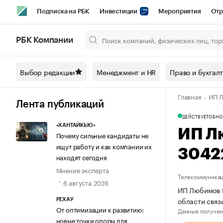
Подписка на РБК
Инвестиции
Мероприятия
Отр
Спорт
Школа управления РБК
РБК Образование
РБ
РБК Компании
Город
Стиль
Крипто
РБК Бизнес-среда
Дискусси
Выбор редакции
Менеджмент и HR
Право и бухгал
Спецпроекты СПб
Конференции СПб
Спецпроекты
Главная
ИП Л
Технологии и медиа
Финансы
Рынок наличной валют
Лента публикаций
ДЕЙСТВУЕТ
ОБНО
«ХАНТАЙКЬЮ»
ИП Л
Почему сильные кандидаты не
ищут работу и как компании их
3042
находят сегодня
Мнение эксперта
Телекоммуника
6 августа 2026
ИП Любимов К
области связ
РЕХАУ
От оптимизации к развитию:
Данные получен
новые точки опоры для