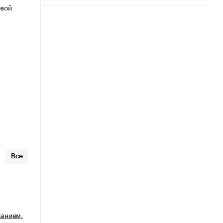
овой
Все
анием,