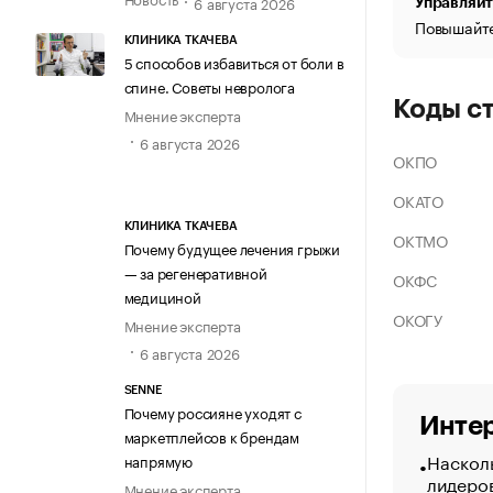
6 августа 2026
Управляйт
Повышайте
КЛИНИКА ТКАЧЕВА
5 способов избавиться от боли в
спине. Советы невролога
Коды с
Мнение эксперта
6 августа 2026
ОКПО
ОКАТО
КЛИНИКА ТКАЧЕВА
ОКТМО
Почему будущее лечения грыжи
— за регенеративной
ОКФС
медициной
ОКОГУ
Мнение эксперта
6 августа 2026
SENNE
Почему россияне уходят с
Интер
маркетплейсов к брендам
Насколь
напрямую
лидеро
Мнение эксперта