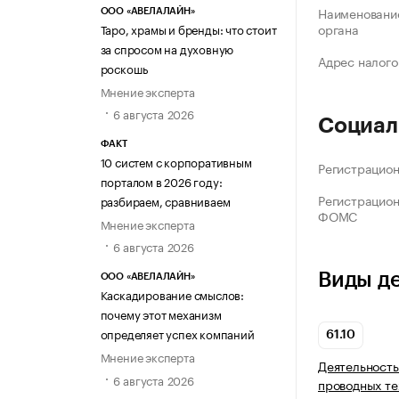
Наименование
ООО «АВЕЛАЛАЙН»
органа
Таро, храмы и бренды: что стоит
за спросом на духовную
Адрес налого
роскошь
Мнение эксперта
6 августа 2026
Социал
ФАКТ
10 систем с корпоративным
Регистрацио
порталом в 2026 году:
Регистрацио
разбираем, сравниваем
ФОМС
Мнение эксперта
6 августа 2026
Виды д
ООО «АВЕЛАЛАЙН»
Каскадирование смыслов:
почему этот механизм
определяет успех компаний
61.10
Мнение эксперта
Деятельность
6 августа 2026
проводных те