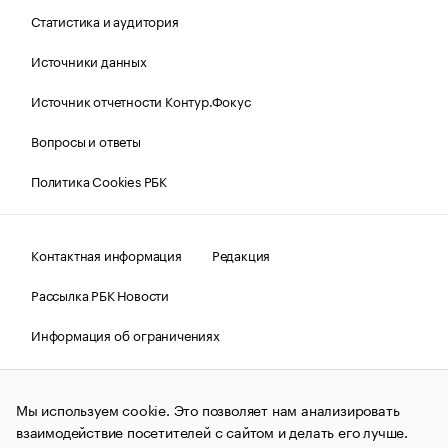
Статистика и аудитория
Источники данных
Источник отчетности Контур.Фокус
Вопросы и ответы
Политика Cookies РБК
Контактная информация
Редакция
Рассылка РБК Новости
Информация об ограничениях
Правовая информация
О соблюдении авторских прав
Мы используем cookie. Это позволяет нам анализировать
© АО «РОСБИЗНЕСКОНСАЛТИНГ»,
1995–2026.
Сообщения
и материалы информационного агентства «РБК»
взаимодействие посетителей с сайтом и делать его лучше.
(зарегистрировано Федеральной службой по надзору в сфере