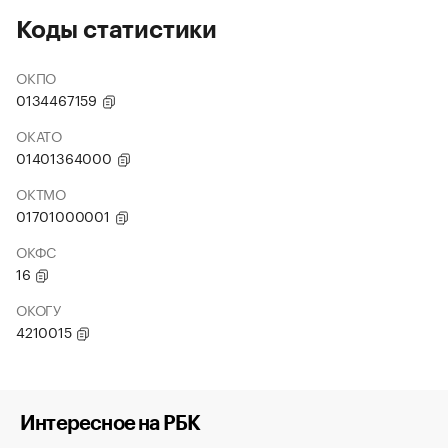
Коды статистики
ОКПО
0134467159
ОКАТО
01401364000
ОКТМО
01701000001
ОКФС
16
ОКОГУ
4210015
Интересное на РБК