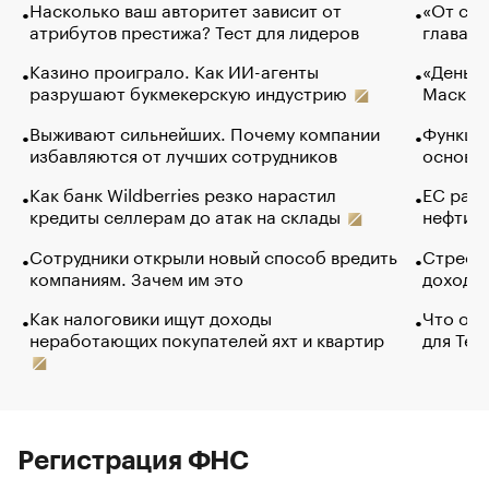
Насколько ваш авторитет зависит от
«От спо
атрибутов престижа? Тест для лидеров
глава к
Казино проиграло. Как ИИ-агенты
«Деньги
разрушают букмекерскую индустрию
Маск в 
Выживают сильнейших. Почему компании
Функции
избавляются от лучших сотрудников
основ э
Как банк Wildberries резко нарастил
ЕС раз
кредиты селлерам до атак на склады
нефти —
Сотрудники открыли новый способ вредить
Стресс 
компаниям. Зачем им это
доходов
Как налоговики ищут доходы
Что обв
неработающих покупателей яхт и квартир
для Tel
Регистрация ФНС