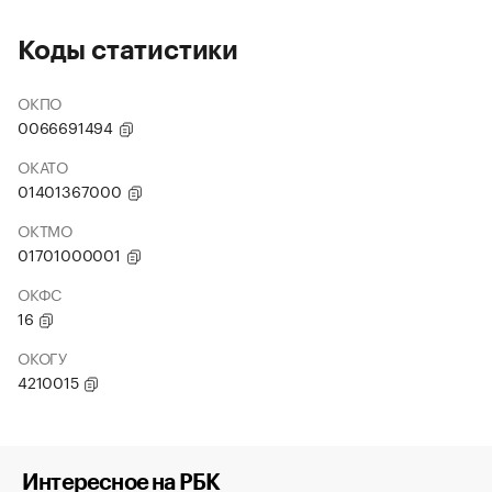
Коды статистики
ОКПО
0066691494
ОКАТО
01401367000
ОКТМО
01701000001
ОКФС
16
ОКОГУ
4210015
Интересное на РБК