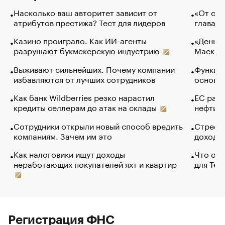
Насколько ваш авторитет зависит от
«От спо
атрибутов престижа? Тест для лидеров
глава к
Казино проиграло. Как ИИ-агенты
«Деньги
разрушают букмекерскую индустрию
Маск в 
Выживают сильнейших. Почему компании
Функции
избавляются от лучших сотрудников
основ э
Как банк Wildberries резко нарастил
ЕС раз
кредиты селлерам до атак на склады
нефти —
Сотрудники открыли новый способ вредить
Стресс 
компаниям. Зачем им это
доходов
Как налоговики ищут доходы
Что обв
неработающих покупателей яхт и квартир
для Tel
Регистрация ФНС