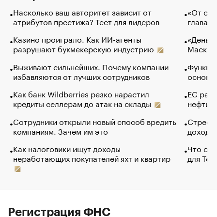
Насколько ваш авторитет зависит от
«От спо
атрибутов престижа? Тест для лидеров
глава к
Казино проиграло. Как ИИ-агенты
«Деньги
разрушают букмекерскую индустрию
Маск в 
Выживают сильнейших. Почему компании
Функции
избавляются от лучших сотрудников
основ э
Как банк Wildberries резко нарастил
ЕС раз
кредиты селлерам до атак на склады
нефти —
Сотрудники открыли новый способ вредить
Стресс 
компаниям. Зачем им это
доходов
Как налоговики ищут доходы
Что обв
неработающих покупателей яхт и квартир
для Tel
Регистрация ФНС