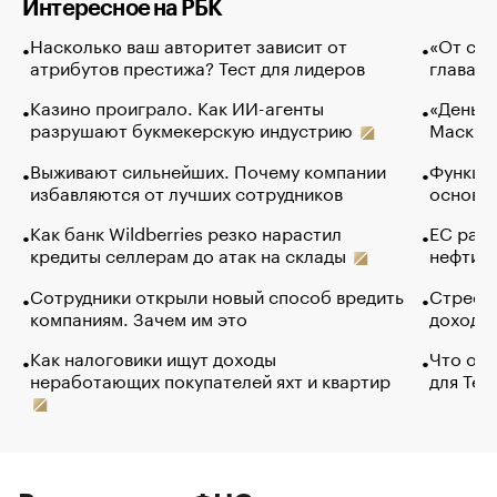
Интересное на РБК
Насколько ваш авторитет зависит от
«От спо
атрибутов престижа? Тест для лидеров
глава к
Казино проиграло. Как ИИ-агенты
«Деньги
разрушают букмекерскую индустрию
Маск в 
Выживают сильнейших. Почему компании
Функции
избавляются от лучших сотрудников
основ э
Как банк Wildberries резко нарастил
ЕС раз
кредиты селлерам до атак на склады
нефти —
Сотрудники открыли новый способ вредить
Стресс 
компаниям. Зачем им это
доходов
Как налоговики ищут доходы
Что обв
неработающих покупателей яхт и квартир
для Tel