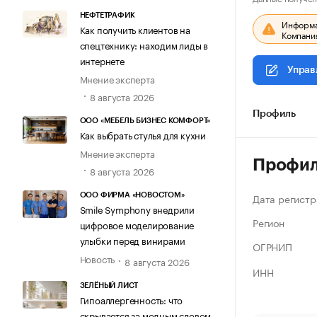
НЕФТЕТРАФИК
Информац
Как получить клиентов на
Компания
спецтехнику: находим лиды в
интернете
Управ
Мнение эксперта
8 августа 2026
Профиль
ООО «МЕБЕЛЬ БИЗНЕС КОМФОРТ»
Как выбрать стулья для кухни
Мнение эксперта
Профи
8 августа 2026
Дата регистр
ООО ФИРМА «НОВОСТОМ»
Smile Symphony внедрили
Регион
цифровое моделирование
улыбки перед винирами
ОГРНИП
Новость
8 августа 2026
ИНН
ЗЕЛЁНЫЙ ЛИСТ
Гипоаллергенность: что
скрывается за модным словом