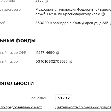
го органа
2375
 налогового
Межрайонная инспекция Федеральной налог
службы № 16 по Краснодарскому краю
вой
350020, Краснодар г, Коммунаров ул, д 235
ьные фонды
нный номер СФР
1124714690
нный номер
034010602706537
еятельности
69.20.2
ОСНОВНОЙ
 по предоставлению мест
Деятельность по оказанию услуг 