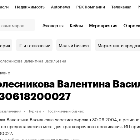
асли
Недвижимость
Autonews
РБК Компании
Телеканал
Р
К Курсы
РБК Life
Тренды
Визионеры
Национальные проекты
Эксперты
Кейсы
Мероприятия
О прое
онный клуб
Исследования
Кредитные рейтинги
Франшизы
Г
терия
IT и технологии
Малый бизнес
Маркетинг и прода
Проверка контрагентов
Политика
Экономика
Бизнес
олесникова Валентина Васильевна
ы
ВЛЕНО
олесникова Валентина Васи
30618200027
 развлечения
Туризм
Гостиничный бизнес
ва Валентина Васильевна зарегистрирован 30.06.2004, в регионе
 по предоставлению мест для краткосрочного проживания. ИП пр
00027.
ы из публичных государственных источников.