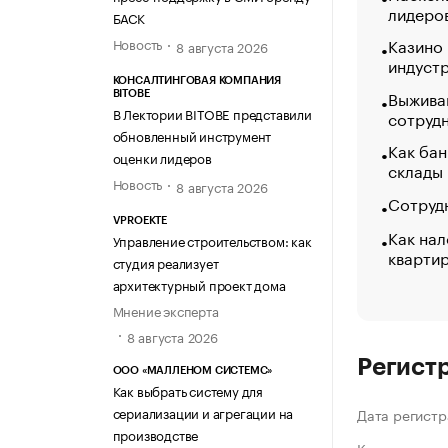
лидеро
БАСК
Казино
Новость
8 августа 2026
индуст
КОНСАЛТИНГОВАЯ КОМПАНИЯ
Выжива
BITOBE
В Лектории BITOBE представили
сотруд
обновленный инструмент
Как бан
оценки лидеров
склады
Новость
8 августа 2026
Сотрудн
VPROEKTE
Как нал
Управление строительством: как
кварти
студия реализует
архитектурный проект дома
Мнение эксперта
8 августа 2026
Регист
ООО «МАЛЛЕНОМ СИСТЕМС»
Как выбрать систему для
сериализации и агрегации на
Дата регистр
производстве