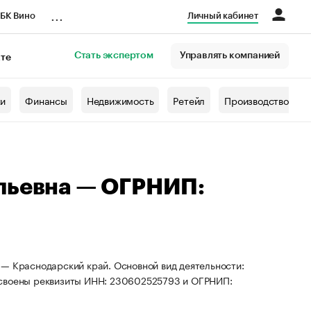
...
БК Вино
Личный кабинет
Стать экспертом
Управлять компанией
кте
азета
жи
Финансы
Недвижимость
Ретейл
Производство
льевна — ОГРНИП:
 — Краснодарский край. Основной вид деятельности:
исвоены реквизиты ИНН: 230602525793 и ОГРНИП: