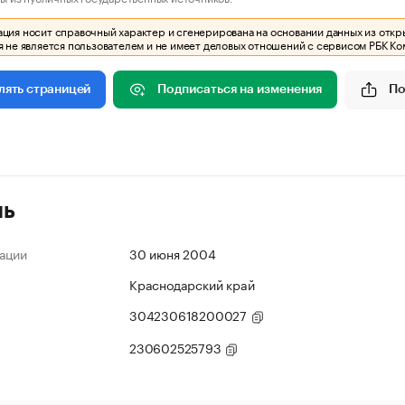
ия носит справочный характер и сгенерирована на основании данных из откр
 не является пользователем и не имеет деловых отношений с сервисом РБК Ко
Подписаться на изменения
По
лять страницей
ль
ации
30 июня 2004
Краснодарский край
304230618200027
230602525793