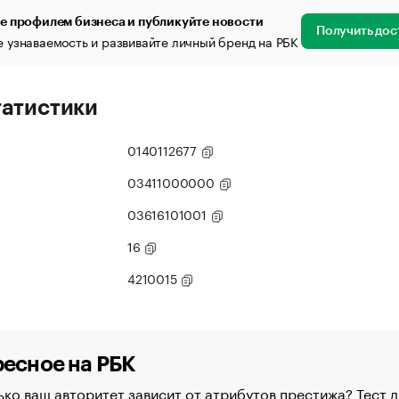
е профилем бизнеса и публикуйте новости
Получить дос
 узнаваемость и развивайте личный бренд на РБК
татистики
0140112677
03411000000
03616101001
16
4210015
есное на РБК
ко ваш авторитет зависит от атрибутов престижа? Тест д