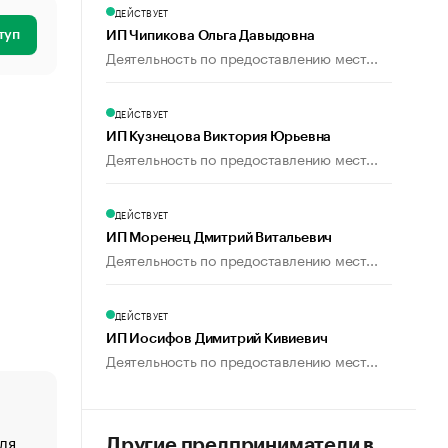
ДЕЙСТВУЕТ
туп
ИП Чипикова Ольга Давыдовна
Деятельность по предоставлению мест...
ДЕЙСТВУЕТ
ИП Кузнецова Виктория Юрьевна
Деятельность по предоставлению мест...
ДЕЙСТВУЕТ
ИП Моренец Дмитрий Витальевич
Деятельность по предоставлению мест...
ДЕЙСТВУЕТ
ИП Иосифов Димитрий Кивиевич
Деятельность по предоставлению мест...
ля
«От спорта тело стареет иначе». Как живет глава ко
Другие предприниматели в