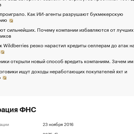
в
 проиграло. Как ИИ-агенты разрушают букмекерскую
рию
ют сильнейших. Почему компании избавляются от лучших
ников
к Wildberries резко нарастил кредиты селлерам до атак н
ики открыли новый способ вредить компаниям. Зачем им
оговики ищут доходы неработающих покупателей яхт и
р
рация ФНС
ации
23 ноября 2016