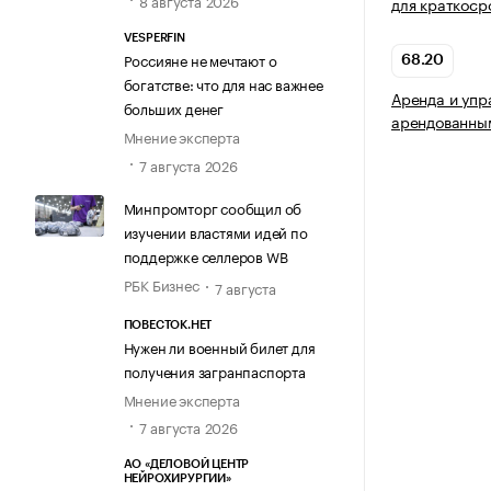
8 августа 2026
для краткоср
VESPERFIN
Россияне не мечтают о
68.20
богатстве: что для нас важнее
Аренда и упр
больших денег
арендованны
Мнение эксперта
7 августа 2026
Минпромторг сообщил об
изучении властями идей по
поддержке селлеров WB
РБК Бизнес
7 августа
ПОВЕСТОК.НЕТ
Нужен ли военный билет для
получения загранпаспорта
Мнение эксперта
7 августа 2026
АО «ДЕЛОВОЙ ЦЕНТР
НЕЙРОХИРУРГИИ»