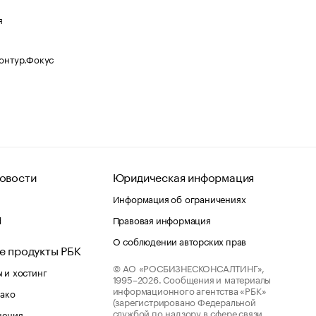
я
Контур.Фокус
овости
Юридическая информация
Информация об ограничениях
d
Правовая информация
О соблюдении авторских прав
е продукты РБК
© АО «РОСБИЗНЕСКОНСАЛТИНГ»,
 и хостинг
1995–2026.
Сообщения и материалы
информационного агентства «РБК»
лако
(зарегистрировано Федеральной
службой по надзору в сфере связи,
шения