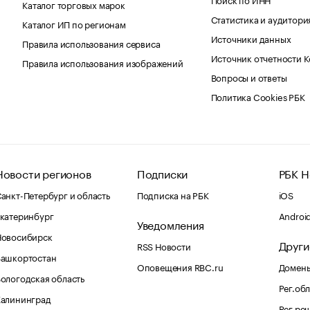
Каталог торговых марок
Статистика и аудитори
Каталог ИП по регионам
Источники данных
Правила использования сервиса
Источник отчетности 
Правила использования изображений
Вопросы и ответы
Политика Cookies РБК
Новости регионов
Подписки
РБК Н
анкт-Петербург и область
Подписка на РБК
iOS
катеринбург
Androi
Уведомления
Новосибирск
Други
RSS Новости
Башкортостан
Оповещения RBC.ru
Домены
ологодская область
Рег.об
Калининград
Рег.ре