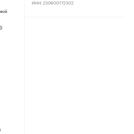
ИНН: 230600172302
овой
в