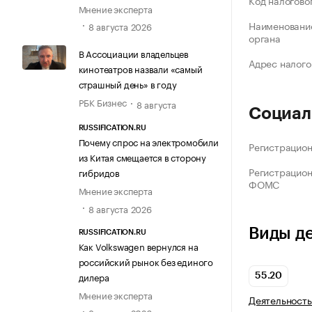
Код налогово
Мнение эксперта
Наименование
8 августа 2026
органа
В Ассоциации владельцев
Адрес налого
кинотеатров назвали «самый
страшный день» в году
РБК Бизнес
8 августа
Социал
RUSSIFICATION.RU
Почему спрос на электромобили
Регистрацио
из Китая смещается в сторону
Регистрацио
гибридов
ФОМС
Мнение эксперта
8 августа 2026
Виды д
RUSSIFICATION.RU
Как Volkswagen вернулся на
российский рынок без единого
дилера
55.20
Мнение эксперта
Деятельность