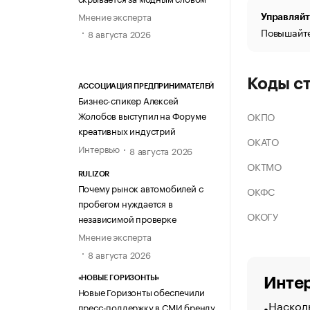
Мнение эксперта
Управляйт
Повышайте
8 августа 2026
Коды с
АССОЦИАЦИЯ ПРЕДПРИНИМАТЕЛЕЙ
Бизнес-спикер Алексей
Жолобов выступил на Форуме
ОКПО
креативных индустрий
ОКАТО
Интервью
8 августа 2026
ОКТМО
RULIZOR
Почему рынок автомобилей с
ОКФС
пробегом нуждается в
ОКОГУ
независимой проверке
Мнение эксперта
8 августа 2026
«НОВЫЕ ГОРИЗОНТЫ»
Интер
Новые Горизонты обеспечили
Насколь
пресс-поддержку в СМИ бренду