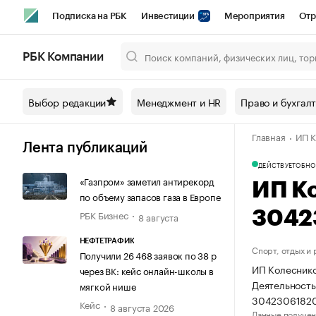
Подписка на РБК
Инвестиции
Мероприятия
Отр
Спорт
Школа управления РБК
РБК Образование
РБ
РБК Компании
Город
Стиль
Крипто
РБК Бизнес-среда
Дискусси
Выбор редакции
Менеджмент и HR
Право и бухгал
Спецпроекты СПб
Конференции СПб
Спецпроекты
Главная
ИП К
Технологии и медиа
Финансы
Рынок наличной валют
Лента публикаций
ДЕЙСТВУЕТ
ОБНО
«Газпром» заметил антирекорд
ИП К
по объему запасов газа в Европе
РБК Бизнес
3042
8 августа
НЕФТЕТРАФИК
Спорт, отдых и
Получили 26 468 заявок по 38 р
ИП Колеснико
через ВК: кейс онлайн-школы в
Деятельность
мягкой нише
3042306182
Кейс
8 августа 2026
Данные получен