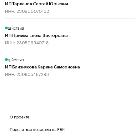
ИП Тарханов Сергей Юрьевич
ИНН: 230900070132
ДЕЙСТВУЕТ
ИП Прийма Елена Викторовна
ИНН: 230809940718
ДЕЙСТВУЕТ
ИП Близнякова Карине Самсоновна
ИНН: 230805487293
О проекте
Поделиться новостью на РБК