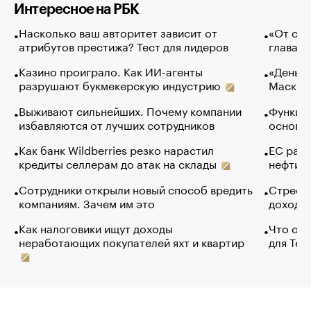
Интересное на РБК
Насколько ваш авторитет зависит от
«От спо
атрибутов престижа? Тест для лидеров
глава к
Казино проиграло. Как ИИ-агенты
«Деньги
разрушают букмекерскую индустрию
Маск в 
Выживают сильнейших. Почему компании
Функции
избавляются от лучших сотрудников
основ э
Как банк Wildberries резко нарастил
ЕС раз
кредиты селлерам до атак на склады
нефти —
Сотрудники открыли новый способ вредить
Стресс 
компаниям. Зачем им это
доходов
Как налоговики ищут доходы
Что обв
неработающих покупателей яхт и квартир
для Tel