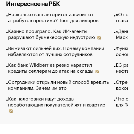
Интересное на РБК
Насколько ваш авторитет зависит от
«От спо
атрибутов престижа? Тест для лидеров
глава к
Казино проиграло. Как ИИ-агенты
«Деньги
разрушают букмекерскую индустрию
Маск в 
Выживают сильнейших. Почему компании
Функции
избавляются от лучших сотрудников
основ э
Как банк Wildberries резко нарастил
ЕС раз
кредиты селлерам до атак на склады
нефти —
Сотрудники открыли новый способ вредить
Стресс 
компаниям. Зачем им это
доходов
Как налоговики ищут доходы
Что обв
неработающих покупателей яхт и квартир
для Tel