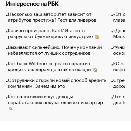
Интересное на РБК
Насколько ваш авторитет зависит от
«От спо
атрибутов престижа? Тест для лидеров
глава к
Казино проиграло. Как ИИ-агенты
«Деньги
разрушают букмекерскую индустрию
Маск в 
Выживают сильнейших. Почему компании
Функции
избавляются от лучших сотрудников
основ э
Как банк Wildberries резко нарастил
ЕС раз
кредиты селлерам до атак на склады
нефти —
Сотрудники открыли новый способ вредить
Стресс 
компаниям. Зачем им это
доходов
Как налоговики ищут доходы
Что обв
неработающих покупателей яхт и квартир
для Tel