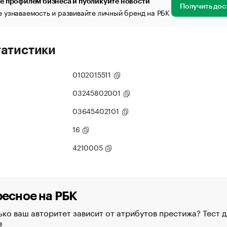
е профилем бизнеса и публикуйте новости
Получить дос
 узнаваемость и развивайте личный бренд на РБК
татистики
0102015511
03245802001
03645402101
16
4210005
есное на РБК
ко ваш авторитет зависит от атрибутов престижа? Тест д
в