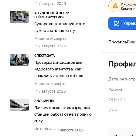
7 августа 2026
Информац
Компания
АО «ДЕЛОВОЙ ЦЕНТР
НЕЙРОХИРУРГИИ»
Судорожные приступы: что
Управ
нужно знать пациенту
Мнение эксперта
Профиль
Виды
7 августа 2026
СПЕКТРДАТА
Проверка кандидатов для
Профи
кадрового агентства: как
повысить качество отбора
Дата регистр
Мнение эксперта
Регион
7 августа 2026
ОГРНИП
АНО «АИПР»
Почему московские зарядные
ИНН
станции работают не в полную
силу
Интервью
7 августа 2026