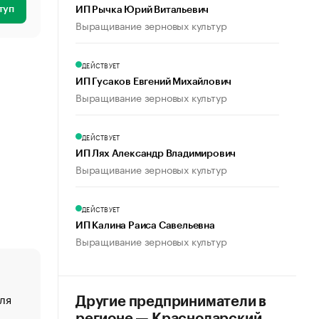
туп
ИП Рычка Юрий Витальевич
Выращивание зерновых культур
ДЕЙСТВУЕТ
ИП Гусаков Евгений Михайлович
Выращивание зерновых культур
ДЕЙСТВУЕТ
ИП Лях Александр Владимирович
Выращивание зерновых культур
ДЕЙСТВУЕТ
ИП Калина Раиса Савельевна
Выращивание зерновых культур
ля
«От спорта тело стареет иначе». Как живет глава ко
Другие предприниматели в
создавшей GTA