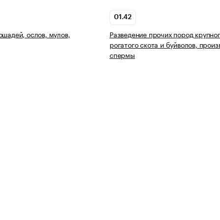
01.42
ошадей, ослов, мулов,
Разведение прочих пород крупно
рогатого скота и буйволов, произ
спермы