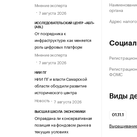
Наименование
Мнение эксперта
органа
7 августа 2026
Адрес налого
ИССЛЕДОВАТЕЛЬСКИЙ ЦЕНТР «АБП»
(ABL)
От посредника к
инфраструктуре: как меняется
Социал
роль цифровых платформ
Мнение эксперта
Регистрацио
7 августа 2026
Регистрацио
ФОМС
НИИ ПГ
НИИ ПГ и власти Самарской
области обсудили развитие
исторического центра
Виды д
Новость
7 августа 2026
ВЫСШАЯ ШКОЛА ЭКОНОМИКИ
01.11.1
Оправдана ли консервативная
позиция на фондовом рынке в
Выращивание
текущих условиях