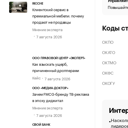
Управляйт
RICCHE
Повышайте
Клиентский сервис в
премиальной мебели: почему
продают не продавцы
Коды с
Мнение эксперта
7 августа 2026
ОКПО
ОКАТО
ООО ПРАВОВОЙ ЦЕНТР «ЭКСПЕРТ»
ОКТМО
Как взыскать ущерб,
причиненный дропперами
ОКФС
Кейс
7 августа 2026
ОКОГУ
ООО «МЕДИА-ДОКТОР»
Зачем FMCG-бренду ТВ-реклама
в эпоху диджитал
Мнение эксперта
Интер
7 августа 2026
Насколь
лидеро
СВОЙ БАНК