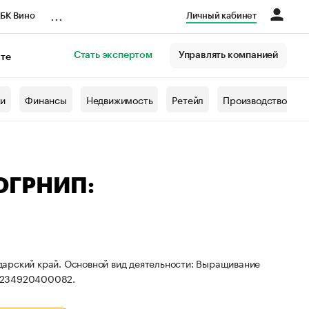
...
БК Вино
Личный кабинет
Стать экспертом
Управлять компанией
кте
азета
жи
Финансы
Недвижимость
Ретейл
Производство
 ОГРНИП:
дарский край. Основной вид деятельности: Выращивание
04234920400082.