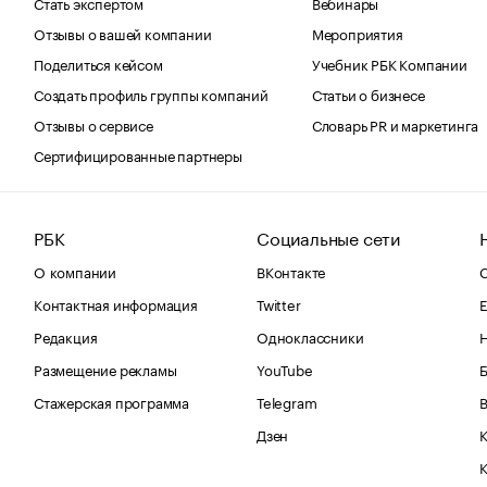
Стать экспертом
Вебинары
Отзывы о вашей компании
Мероприятия
Поделиться кейсом
Учебник РБК Компании
Создать профиль группы компаний
Статьи о бизнесе
Отзывы о сервисе
Словарь PR и маркетинга
Сертифицированные партнеры
РБК
Социальные сети
О компании
ВКонтакте
С
Контактная информация
Twitter
Е
Редакция
Одноклассники
Размещение рекламы
YouTube
Стажерская программа
Telegram
В
Дзен
К