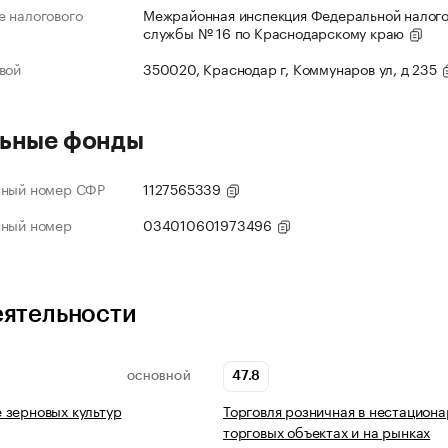
 налогового
Межрайонная инспекция Федеральной налог
службы № 16 по Краснодарскому краю
вой
350020, Краснодар г, Коммунаров ул, д 235
ьные фонды
нный номер СФР
1127565339
нный номер
034010601973496
еятельности
47.8
ОСНОВНОЙ
 зерновых культур
Торговля розничная в нестацион
торговых объектах и на рынках