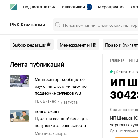
Подписка на РБК
Инвестиции
Мероприятия
Отр
Спорт
Школа управления РБК
РБК Образование
РБ
РБК Компании
Город
Стиль
Крипто
РБК Бизнес-среда
Дискусси
Выбор редакции
Менеджмент и HR
Право и бухгал
Спецпроекты СПб
Конференции СПб
Спецпроекты
Главная
ИП 
Технологии и медиа
Финансы
Рынок наличной валют
Лента публикаций
ДЕЙСТВУЕТ
ОБНО
Минпромторг сообщил об
ИП Ш
изучении властями идей по
поддержке селлеров WB
3042
РБК Бизнес
7 августа
Сельское хозяй
ПОВЕСТОК.НЕТ
ИП Шевцов Юр
Нужен ли военный билет для
зерновых ку
получения загранпаспорта
Данные получен
Мнение эксперта