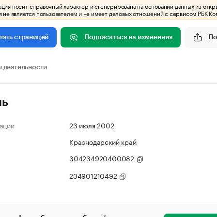
ия носит справочный характер и сгенерирована на основании данных из откр
 не является пользователем и не имеет деловых отношений с сервисом РБК Ко
Подписаться на изменения
По
лять страницей
 деятельности
ль
ации
23 июля 2002
Краснодарский край
304234920400082
234901210492