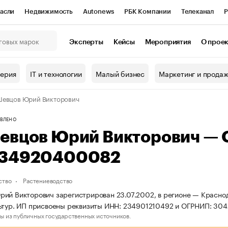
асли
Недвижимость
Autonews
РБК Компании
Телеканал
Р
К Курсы
РБК Life
Тренды
Визионеры
Национальные проекты
Эксперты
Кейсы
Мероприятия
О прое
онный клуб
Исследования
Кредитные рейтинги
Франшизы
Г
терия
IT и технологии
Малый бизнес
Маркетинг и прода
Проверка контрагентов
Политика
Экономика
Бизнес
Шевцов Юрий Викторович
ы
ВЛЕНО
евцов Юрий Викторович —
34920400082
ство
Растениеводство
ий Викторович зарегистрирован 23.07.2002, в регионе — Красно
льтур. ИП присвоены реквизиты ИНН: 234901210492 и ОГРНИП: 3
ы из публичных государственных источников.