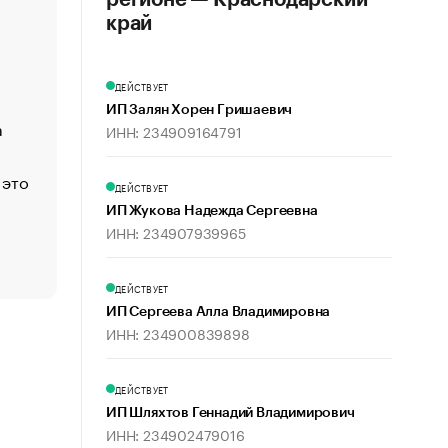
регионе — Краснодарский
«Деньги будут не нужны»: что рассказал Маск в инт
край
Economist
Функции менеджмента: пять ключевых основ эффект
ДЕЙСТВУЕТ
управления
ИП Залян Хорен Гришаевич
а
ЕС разрешил конфискацию российской нефти — чем
ИНН: 234909164791
Москва
 это
Стресс обеспеченных людей: почему рост доходов 
ДЕЙСТВУЕТ
счастья
ИП Жукова Надежда Сергеевна
Что обвинения против Павла Дурова значат для Tele
ИНН: 234907939965
пользователей
ДЕЙСТВУЕТ
ИП Сергеева Алла Владимировна
ИНН: 234900839898
ДЕЙСТВУЕТ
ИП Шляхтов Геннадий Владимирович
ИНН: 234902479016