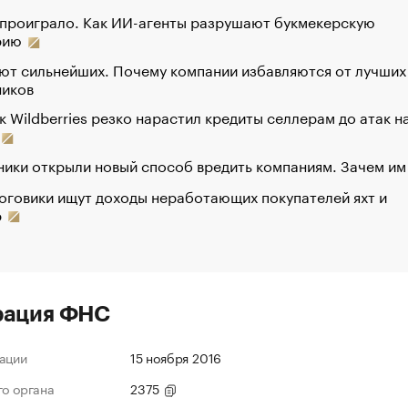
 проиграло. Как ИИ-агенты разрушают букмекерскую
рию
ют сильнейших. Почему компании избавляются от лучших
ников
к Wildberries резко нарастил кредиты селлерам до атак н
ики открыли новый способ вредить компаниям. Зачем им
оговики ищут доходы неработающих покупателей яхт и
р
рация ФНС
ации
15 ноября 2016
го органа
2375