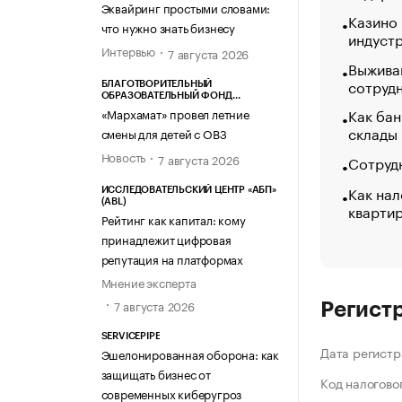
Эквайринг простыми словами:
Казино
что нужно знать бизнесу
индуст
Интервью
7 августа 2026
Выжива
сотруд
БЛАГОТВОРИТЕЛЬНЫЙ
ОБРАЗОВАТЕЛЬНЫЙ ФОНД
«МАРХАМАТ»
Как бан
«Мархамат» провел летние
склады
смены для детей с ОВЗ
Новость
7 августа 2026
Сотрудн
Как нал
ИССЛЕДОВАТЕЛЬСКИЙ ЦЕНТР «АБП»
(ABL)
кварти
Рейтинг как капитал: кому
принадлежит цифровая
репутация на платформах
Мнение эксперта
7 августа 2026
Регист
SERVICEPIPE
Дата регистр
Эшелонированная оборона: как
защищать бизнес от
Код налогово
современных киберугроз