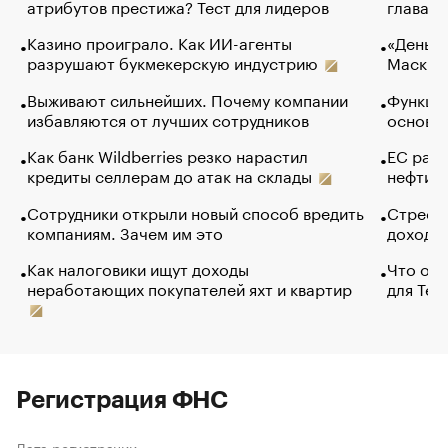
атрибутов престижа? Тест для лидеров
глава к
Казино проиграло. Как ИИ-агенты
«Деньги
разрушают букмекерскую индустрию
Маск в 
Выживают сильнейших. Почему компании
Функции
избавляются от лучших сотрудников
основ э
Как банк Wildberries резко нарастил
ЕС раз
кредиты селлерам до атак на склады
нефти —
Сотрудники открыли новый способ вредить
Стресс 
компаниям. Зачем им это
доходов
Как налоговики ищут доходы
Что обв
неработающих покупателей яхт и квартир
для Tel
Регистрация ФНС
Дата регистрации