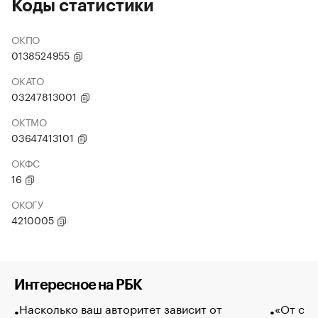
Коды статистики
ОКПО
0138524955
ОКАТО
03247813001
ОКТМО
03647413101
ОКФС
16
ОКОГУ
4210005
Интересное на РБК
Насколько ваш авторитет зависит от
«От спо