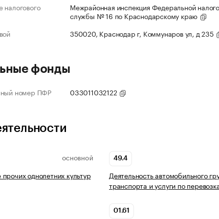
 налогового
Межрайонная инспекция Федеральной налог
службы № 16 по Краснодарскому краю
вой
350020, Краснодар г, Коммунаров ул, д 235
ьные фонды
нный номер ПФР
033011032122
еятельности
49.4
ОСНОВНОЙ
прочих однолетних культур
Деятельность автомобильного гр
транспорта и услуги по перевозк
01.61