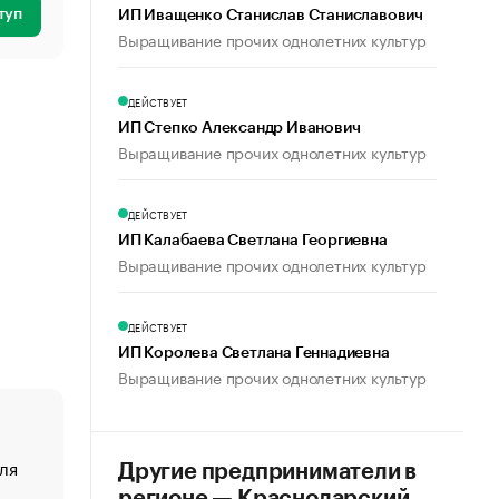
туп
ИП Иващенко Станислав Станиславович
Выращивание прочих однолетних культур
ДЕЙСТВУЕТ
ИП Степко Александр Иванович
Выращивание прочих однолетних культур
ДЕЙСТВУЕТ
ИП Калабаева Светлана Георгиевна
Выращивание прочих однолетних культур
ДЕЙСТВУЕТ
ИП Королева Светлана Геннадиевна
Выращивание прочих однолетних культур
ля
«От спорта тело стареет иначе». Как живет глава ко
Другие предприниматели в
создавшей GTA