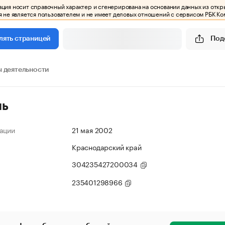
ия носит справочный характер и сгенерирована на основании данных из откр
 не является пользователем и не имеет деловых отношений с сервисом РБК Ко
Под
лять страницей
 деятельности
ль
ации
21 мая 2002
Краснодарский край
304235427200034
235401298966