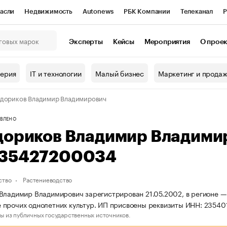
асли
Недвижимость
Autonews
РБК Компании
Телеканал
Р
К Курсы
РБК Life
Тренды
Визионеры
Национальные проекты
Эксперты
Кейсы
Мероприятия
О прое
онный клуб
Исследования
Кредитные рейтинги
Франшизы
Г
терия
IT и технологии
Малый бизнес
Маркетинг и прода
Проверка контрагентов
Политика
Экономика
Бизнес
дориков Владимир Владимирович
ы
ВЛЕНО
дориков Владимир Владими
35427200034
ство
Растениеводство
Владимир Владимирович зарегистрирован 21.05.2002, в регионе —
 прочих однолетних культур. ИП присвоены реквизиты ИНН: 235
ы из публичных государственных источников.