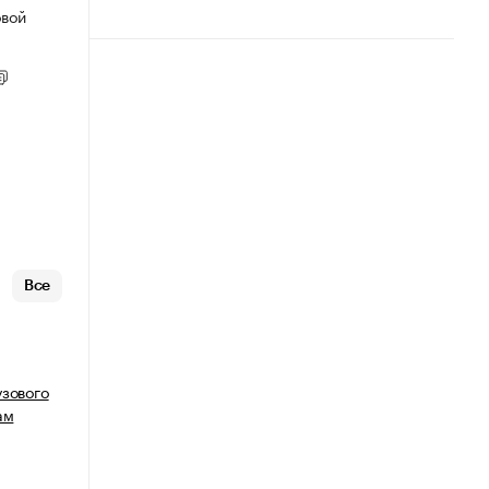
овой
Все
узового
ам