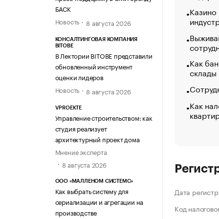
БАСК
Казино
индуст
Новость
8 августа 2026
Выжива
КОНСАЛТИНГОВАЯ КОМПАНИЯ
сотруд
BITOBE
В Лектории BITOBE представили
Как бан
обновленный инструмент
склады
оценки лидеров
Сотрудн
Новость
8 августа 2026
Как нал
VPROEKTE
кварти
Управление строительством: как
студия реализует
архитектурный проект дома
Мнение эксперта
8 августа 2026
Регист
ООО «МАЛЛЕНОМ СИСТЕМС»
Как выбрать систему для
Дата регистр
сериализации и агрегации на
Код налогово
производстве