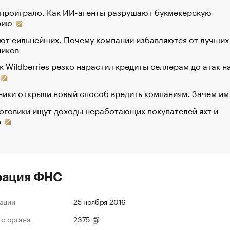
 проиграло. Как ИИ-агенты разрушают букмекерскую
рию
ют сильнейших. Почему компании избавляются от лучших
ников
к Wildberries резко нарастил кредиты селлерам до атак н
ики открыли новый способ вредить компаниям. Зачем им
оговики ищут доходы неработающих покупателей яхт и
р
рация ФНС
ации
25 ноября 2016
го органа
2375