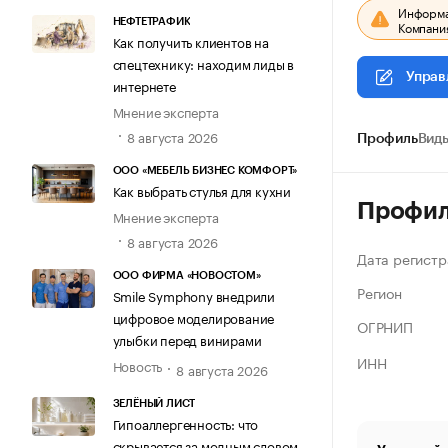
Информац
НЕФТЕТРАФИК
Компания
Как получить клиентов на
спецтехнику: находим лиды в
Управ
интернете
Мнение эксперта
8 августа 2026
Профиль
Виды
ООО «МЕБЕЛЬ БИЗНЕС КОМФОРТ»
Как выбрать стулья для кухни
Профи
Мнение эксперта
8 августа 2026
Дата регистр
ООО ФИРМА «НОВОСТОМ»
Регион
Smile Symphony внедрили
цифровое моделирование
ОГРНИП
улыбки перед винирами
ИНН
Новость
8 августа 2026
ЗЕЛЁНЫЙ ЛИСТ
Гипоаллергенность: что
скрывается за модным словом