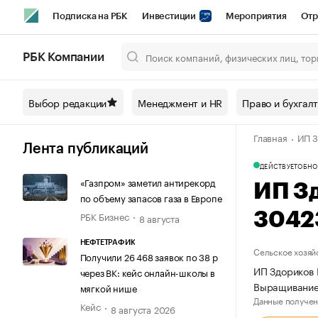
Подписка на РБК
Инвестиции
Мероприятия
Отр
Спорт
Школа управления РБК
РБК Образование
РБ
РБК Компании
Город
Стиль
Крипто
РБК Бизнес-среда
Дискусси
Выбор редакции
Менеджмент и HR
Право и бухгал
Спецпроекты СПб
Конференции СПб
Спецпроекты
Главная
ИП З
Технологии и медиа
Финансы
Рынок наличной валют
Лента публикаций
ДЕЙСТВУЕТ
ОБНО
«Газпром» заметил антирекорд
ИП З
по объему запасов газа в Европе
РБК Бизнес
3042
8 августа
НЕФТЕТРАФИК
Сельское хозяй
Получили 26 468 заявок по 38 р
ИП Здориков 
через ВК: кейс онлайн-школы в
Выращивание
мягкой нише
Данные получен
Кейс
8 августа 2026