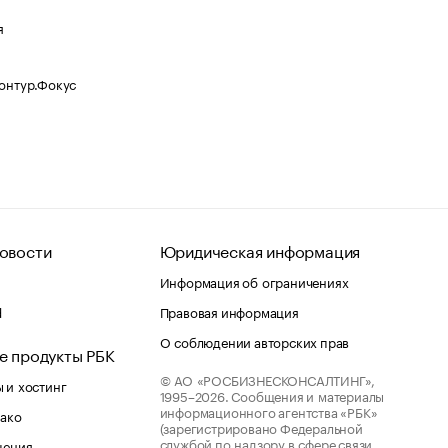
я
Контур.Фокус
овости
Юридическая информация
Информация об ограничениях
d
Правовая информация
О соблюдении авторских прав
е продукты РБК
© АО «РОСБИЗНЕСКОНСАЛТИНГ»,
 и хостинг
1995–2026.
Сообщения и материалы
информационного агентства «РБК»
лако
(зарегистрировано Федеральной
службой по надзору в сфере связи,
шения