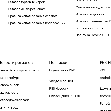
Каталог торговых марок
Статистика и аудитори
Каталог ИП по регионам
Источники данных
Правила использования сервиса
Источник отчетности 
Правила использования изображений
Вопросы и ответы
Политика Cookies РБК
Новости регионов
Подписки
РБК Н
анкт-Петербург и область
Подписка на РБК
iOS
катеринбург
Androi
Уведомления
Новосибирск
Други
RSS Новости
Башкортостан
Оповещения RBC.ru
Домены
ологодская область
Рег.об
Калининград
Рег.ре