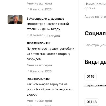
Мнение эксперта
Наименование
органа
8 августа 2026
Адрес налого
В Ассоциации владельцев
кинотеатров назвали «самый
страшный день» в году
Социал
РБК Бизнес
8 августа
Регистрацио
RUSSIFICATION.RU
Почему спрос на электромобили
из Китая смещается в сторону
гибридов
Виды д
Мнение эксперта
8 августа 2026
01.19
RUSSIFICATION.RU
Как Volkswagen вернулся на
Выращивание 
российский рынок без единого
дилера
Мнение эксперта
01.11.3