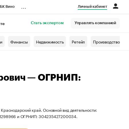
...
БК Вино
Личный кабинет
Стать экспертом
Управлять компанией
кте
азета
жи
Финансы
Недвижимость
Ретейл
Производство
рович — ОГРНИП:
 Краснодарский край. Основной вид деятельности:
401298966 и ОГРНИП: 304235427200034.