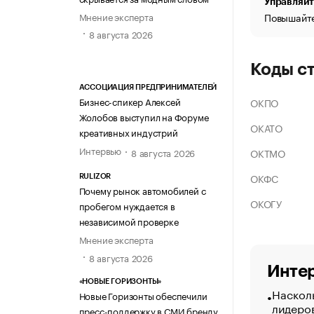
Управляйт
Мнение эксперта
Повышайте
8 августа 2026
Коды с
АССОЦИАЦИЯ ПРЕДПРИНИМАТЕЛЕЙ
Бизнес-спикер Алексей
ОКПО
Жолобов выступил на Форуме
ОКАТО
креативных индустрий
Интервью
ОКТМО
8 августа 2026
ОКФС
RULIZOR
Почему рынок автомобилей с
ОКОГУ
пробегом нуждается в
независимой проверке
Мнение эксперта
8 августа 2026
Интер
«НОВЫЕ ГОРИЗОНТЫ»
Насколь
Новые Горизонты обеспечили
лидеро
пресс-поддержку в СМИ бренду