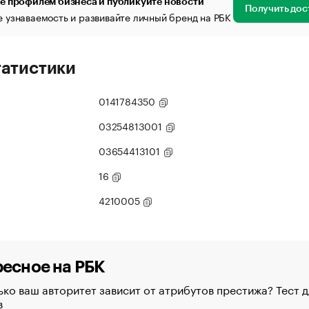
е профилем бизнеса и публикуйте новости
Получить дос
 узнаваемость и развивайте личный бренд на РБК
татистики
0141784350
03254813001
03654413101
16
4210005
есное на РБК
ко ваш авторитет зависит от атрибутов престижа? Тест д
в