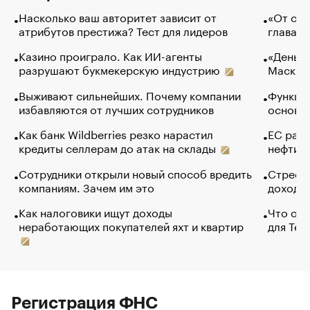
Насколько ваш авторитет зависит от
«От спо
атрибутов престижа? Тест для лидеров
глава к
Казино проиграло. Как ИИ-агенты
«Деньги
разрушают букмекерскую индустрию
Маск в 
Выживают сильнейших. Почему компании
Функции
избавляются от лучших сотрудников
основ э
Как банк Wildberries резко нарастил
ЕС раз
кредиты селлерам до атак на склады
нефти —
Сотрудники открыли новый способ вредить
Стресс 
компаниям. Зачем им это
доходов
Как налоговики ищут доходы
Что обв
неработающих покупателей яхт и квартир
для Tel
Регистрация ФНС