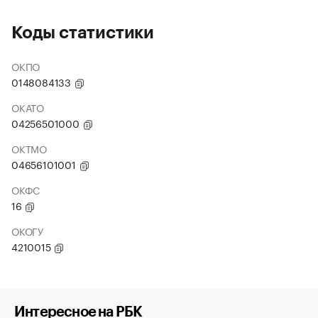
Коды статистики
ОКПО
0148084133
ОКАТО
04256501000
ОКТМО
04656101001
ОКФС
16
ОКОГУ
4210015
Интересное на РБК