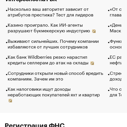
Насколько ваш авторитет зависит от
«От спо
атрибутов престижа? Тест для лидеров
глава к
Казино проиграло. Как ИИ-агенты
«Деньги
разрушают букмекерскую индустрию
Маск в 
Выживают сильнейших. Почему компании
Функции
избавляются от лучших сотрудников
основ э
Как банк Wildberries резко нарастил
ЕС раз
кредиты селлерам до атак на склады
нефти —
Сотрудники открыли новый способ вредить
Стресс 
компаниям. Зачем им это
доходов
Как налоговики ищут доходы
Что обв
неработающих покупателей яхт и квартир
для Tel
Регистрация ФНС