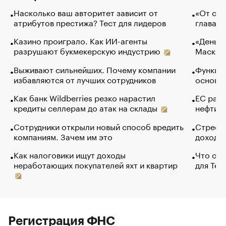
Насколько ваш авторитет зависит от
«От спо
атрибутов престижа? Тест для лидеров
глава к
Казино проиграло. Как ИИ-агенты
«Деньги
разрушают букмекерскую индустрию
Маск в 
Выживают сильнейших. Почему компании
Функции
избавляются от лучших сотрудников
основ э
Как банк Wildberries резко нарастил
ЕС раз
кредиты селлерам до атак на склады
нефти —
Сотрудники открыли новый способ вредить
Стресс 
компаниям. Зачем им это
доходов
Как налоговики ищут доходы
Что обв
неработающих покупателей яхт и квартир
для Tel
Регистрация ФНС