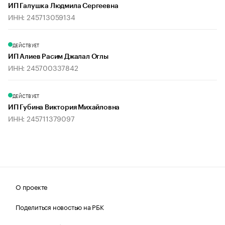
ИП Галушка Людмила Сергеевна
ИНН: 245713059134
ДЕЙСТВУЕТ
ИП Алиев Расим Джалал Оглы
ИНН: 245700337842
ДЕЙСТВУЕТ
ИП Губина Виктория Михайловна
ИНН: 245711379097
О проекте
Поделиться новостью на РБК