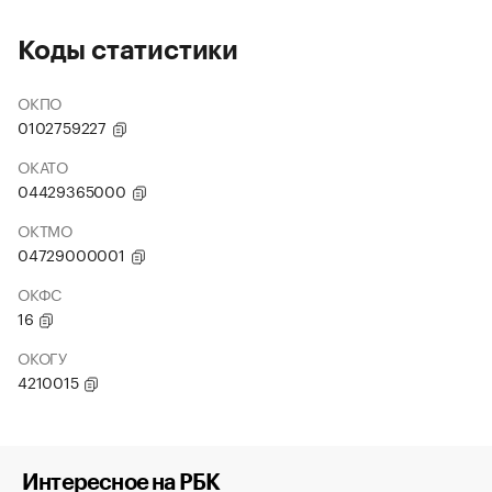
Коды статистики
ОКПО
0102759227
ОКАТО
04429365000
ОКТМО
04729000001
ОКФС
16
ОКОГУ
4210015
Интересное на РБК