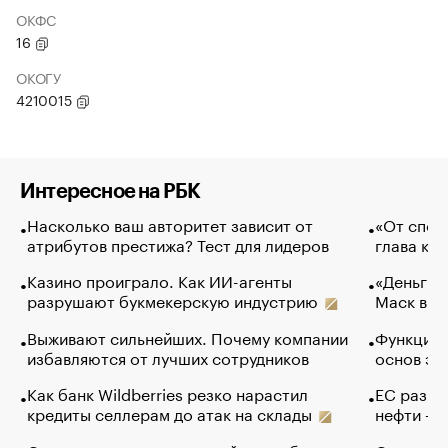
ОКФС
16
ОКОГУ
4210015
Интересное на РБК
Насколько ваш авторитет зависит от
«От спор
атрибутов престижа? Тест для лидеров
глава ко
Казино проиграло. Как ИИ-агенты
«Деньги б
разрушают букмекерскую индустрию
Маск в и
Выживают сильнейших. Почему компании
Функции 
избавляются от лучших сотрудников
основ эф
Как банк Wildberries резко нарастил
ЕС разре
кредиты селлерам до атак на склады
нефти — 