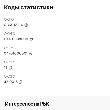
Коды статистики
ОКПО
0103113916
ОКАТО
04401368000
ОКТМО
04701000001
ОКФС
16
ОКОГУ
4210015
Интересное на РБК