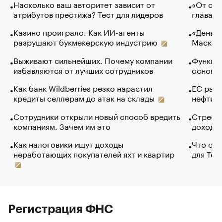
Насколько ваш авторитет зависит от
«От спо
атрибутов престижа? Тест для лидеров
глава к
Казино проиграло. Как ИИ-агенты
«Деньги
разрушают букмекерскую индустрию
Маск в 
Выживают сильнейших. Почему компании
Функции
избавляются от лучших сотрудников
основ э
Как банк Wildberries резко нарастил
ЕС раз
кредиты селлерам до атак на склады
нефти —
Сотрудники открыли новый способ вредить
Стресс 
компаниям. Зачем им это
доходов
Как налоговики ищут доходы
Что обв
неработающих покупателей яхт и квартир
для Tel
Регистрация ФНС