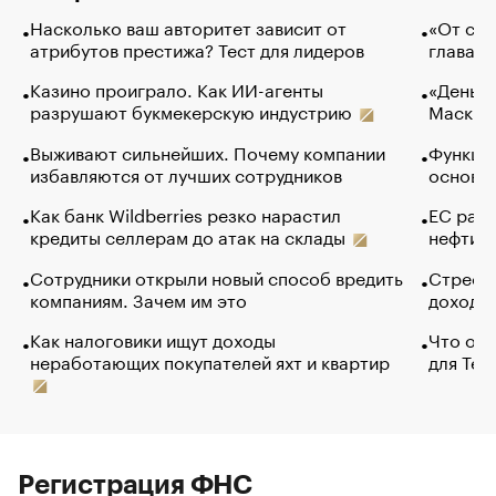
Насколько ваш авторитет зависит от
«От спо
атрибутов престижа? Тест для лидеров
глава к
Казино проиграло. Как ИИ-агенты
«Деньги
разрушают букмекерскую индустрию
Маск в 
Выживают сильнейших. Почему компании
Функции
избавляются от лучших сотрудников
основ э
Как банк Wildberries резко нарастил
ЕС раз
кредиты селлерам до атак на склады
нефти —
Сотрудники открыли новый способ вредить
Стресс 
компаниям. Зачем им это
доходов
Как налоговики ищут доходы
Что обв
неработающих покупателей яхт и квартир
для Tel
Регистрация ФНС