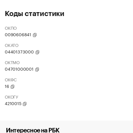
Коды статистики
ОКПО
0090606841
ОКАТО
04401373000
ОКТМО
04701000001
ОКФС
16
ОКОГУ
4210015
Интересное на РБК