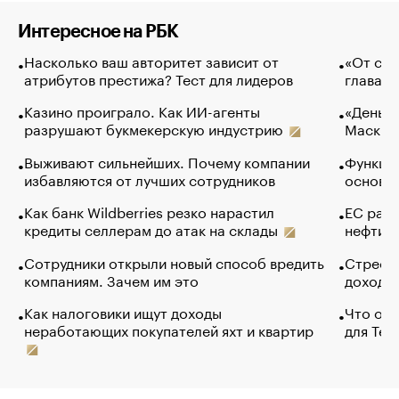
Интересное на РБК
Насколько ваш авторитет зависит от
«От спо
атрибутов престижа? Тест для лидеров
глава к
Казино проиграло. Как ИИ-агенты
«Деньги
разрушают букмекерскую индустрию
Маск в 
Выживают сильнейших. Почему компании
Функции
избавляются от лучших сотрудников
основ э
Как банк Wildberries резко нарастил
ЕС раз
кредиты селлерам до атак на склады
нефти —
Сотрудники открыли новый способ вредить
Стресс 
компаниям. Зачем им это
доходов
Как налоговики ищут доходы
Что обв
неработающих покупателей яхт и квартир
для Tel