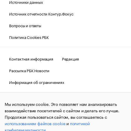
Источники данных
Источник отчетности Контур.Фокус
Вопросы и ответы
Политика Cookies РБК
Контактная информация
Редакция
Рассылка РБК Новости
Информация об ограничениях
Правовая информация
О соблюдении авторских прав
Мы используем cookie. Это позволяет нам анализировать
© АО «РОСБИЗНЕСКОНСАЛТИНГ»,
1995–2026.
Сообщения
и материалы информационного агентства «РБК»
взаимодействие посетителей с сайтом и делать его лучше.
(зарегистрировано Федеральной службой по надзору в сфере
Продолжая пользоваться сайтом, вы соглашаетесь с
связи, информационных технологий и массовых
использованием файлов cookie
и
политикой
коммуникаций (Роскомнадзор) 09.12.2015 за номером ИА
№ФС77-63848) сопровождаются пометкой «РБК». Отдельные
конфиденциальности
.