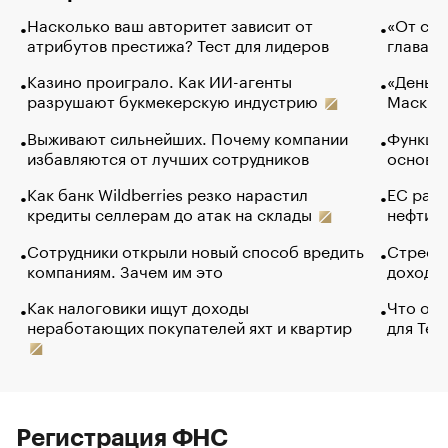
Насколько ваш авторитет зависит от
«От спо
атрибутов престижа? Тест для лидеров
глава к
Казино проиграло. Как ИИ-агенты
«Деньги
разрушают букмекерскую индустрию
Маск в 
Выживают сильнейших. Почему компании
Функции
избавляются от лучших сотрудников
основ э
Как банк Wildberries резко нарастил
ЕС раз
кредиты селлерам до атак на склады
нефти —
Сотрудники открыли новый способ вредить
Стресс 
компаниям. Зачем им это
доходов
Как налоговики ищут доходы
Что обв
неработающих покупателей яхт и квартир
для Tel
Регистрация ФНС