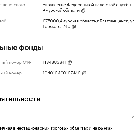
 налогового
Управление Федеральной налоговой службы 
Амурской области
вой
675000,Амурская область,г.Благовещенск, ул
Горького, 240
ьные фонды
нный номер СФР
1184883641
нный номер
104010400167446
еятельности
ничная в нестационарных торговых объектах и на рынках