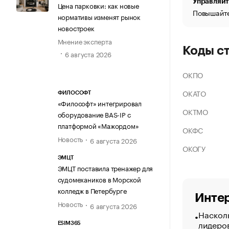
Управляйт
Цена парковки: как новые
Повышайте
нормативы изменят рынок
новостроек
Мнение эксперта
Коды с
6 августа 2026
ОКПО
ОКАТО
ФИЛОСОФТ
«Философт» интегрировал
ОКТМО
оборудование BAS-IP с
платформой «Мажордом»
ОКФС
Новость
6 августа 2026
ОКОГУ
ЭМЦТ
ЭМЦТ поставила тренажер для
судомехаников в Морской
колледж в Петербурге
Интер
Новость
6 августа 2026
Насколь
лидеро
ESIM365