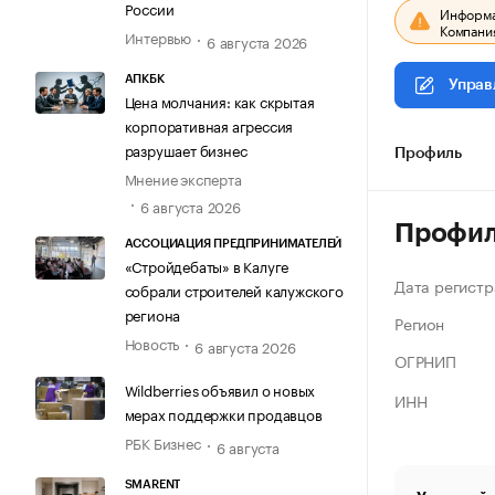
России
Информац
Компания
Интервью
6 августа 2026
АПКБК
Управ
Цена молчания: как скрытая
корпоративная агрессия
разрушает бизнес
Профиль
Мнение эксперта
6 августа 2026
Профи
АССОЦИАЦИЯ ПРЕДПРИНИМАТЕЛЕЙ
«Стройдебаты» в Калуге
Дата регистр
собрали строителей калужского
региона
Регион
Новость
6 августа 2026
ОГРНИП
Wildberries объявил о новых
ИНН
мерах поддержки продавцов
РБК Бизнес
6 августа
SMARENT