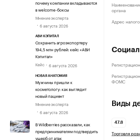
почему компании вкладываются
Наименование
в welcome-боксы
органа
Мнение эксперта
Адрес налого
6 августа 2026
АВИ КЭПИТАЛ
Сохранить агроэкспортеру
194,5 млн рублей: кейс «АВИ
Социал
Кэпитал»
Кейс
Регистрацио
6 августа 2026
Регистрацио
НОВАЯ АНАТОМИЯ
ФОМС
Мужчины пришли к
косметологу: как выглядит
новый пациент
Виды д
Мнение эксперта
6 августа 2026
47.8
В Wildberries рассказали, как
предпринимателям подтвердить
Торговля роз
ущерб от атак