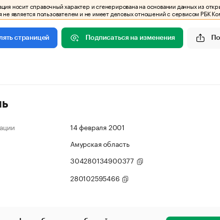
ия носит справочный характер и сгенерирована на основании данных из откр
 не является пользователем и не имеет деловых отношений с сервисом РБК Ко
Подписаться на изменения
По
лять страницей
ль
ации
14 февраля 2001
Амурская область
304280134900377
280102595466