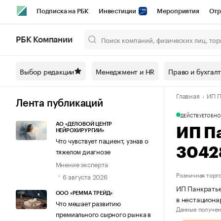
Подписка на РБК
Инвестиции
Мероприятия
Отр
Спорт
Школа управления РБК
РБК Образование
РБ
РБК Компании
Город
Стиль
Крипто
РБК Бизнес-среда
Дискусси
Выбор редакции
Менеджмент и HR
Право и бухгал
Спецпроекты СПб
Конференции СПб
Спецпроекты
Главная
ИП П
Технологии и медиа
Финансы
Рынок наличной валют
Лента публикаций
ДЕЙСТВУЕТ
ОБНО
АО «ДЕЛОВОЙ ЦЕНТР
ИП П
НЕЙРОХИРУРГИИ»
Что чувствует пациент, узнав о
3042
тяжелом диагнозе
Мнение эксперта
Розничная торг
6 августа 2026
ИП Панкратье
ООО «РЕММА ТРЕЙД»
в нестациона
Что мешает развитию
Данные получен
премиального сырного рынка в