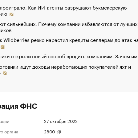
 проиграло. Как ИИ-агенты разрушают букмекерскую
рию
ют сильнейших. Почему компании избавляются от лучших
ников
к Wildberries резко нарастил кредиты селлерам до атак н
ики открыли новый способ вредить компаниям. Зачем им
оговики ищут доходы неработающих покупателей яхт и
р
рация ФНС
ации
27 октября 2022
го органа
2800