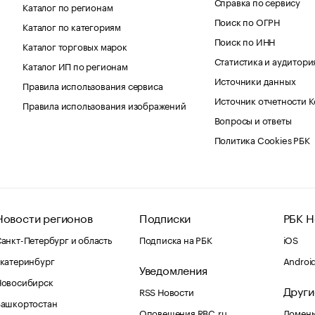
Справка по сервису
Каталог по регионам
Поиск по ОГРН
Каталог по категориям
Поиск по ИНН
Каталог торговых марок
Статистика и аудитори
Каталог ИП по регионам
Источники данных
Правила использования сервиса
Источник отчетности 
Правила использования изображений
Вопросы и ответы
Политика Cookies РБК
Новости регионов
Подписки
РБК Н
анкт-Петербург и область
Подписка на РБК
iOS
катеринбург
Androi
Уведомления
Новосибирск
Други
RSS Новости
Башкортостан
Оповещения RBC.ru
Домены