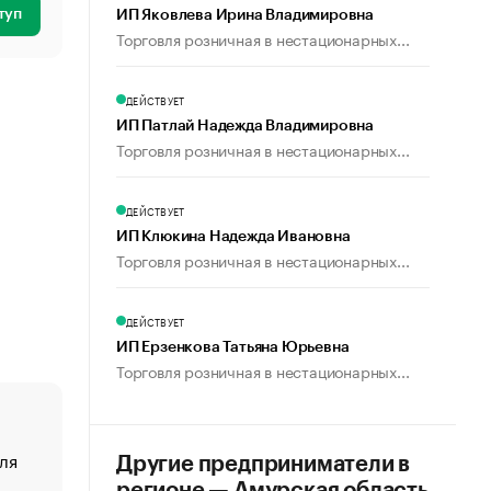
туп
ИП Яковлева Ирина Владимировна
Торговля розничная в нестационарных...
ДЕЙСТВУЕТ
ИП Патлай Надежда Владимировна
Торговля розничная в нестационарных...
ДЕЙСТВУЕТ
ИП Клюкина Надежда Ивановна
Торговля розничная в нестационарных...
ДЕЙСТВУЕТ
ИП Ерзенкова Татьяна Юрьевна
Торговля розничная в нестационарных...
ля
«От спорта тело стареет иначе». Как живет глава ко
Другие предприниматели в
создавшей GTA