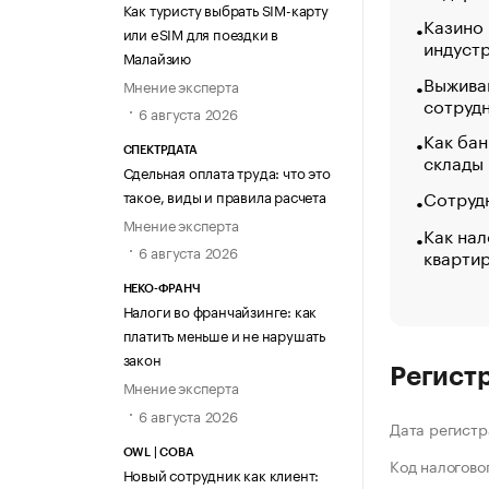
Как туристу выбрать SIM-карту
Казино
или eSIM для поездки в
индуст
Малайзию
Выжива
Мнение эксперта
сотруд
6 августа 2026
Как бан
СПЕКТРДАТА
склады
Сдельная оплата труда: что это
Сотрудн
такое, виды и правила расчета
Мнение эксперта
Как нал
6 августа 2026
кварти
НЕКО-ФРАНЧ
Налоги во франчайзинге: как
платить меньше и не нарушать
закон
Регист
Мнение эксперта
6 августа 2026
Дата регистр
OWL | СОВА
Код налогово
Новый сотрудник как клиент: