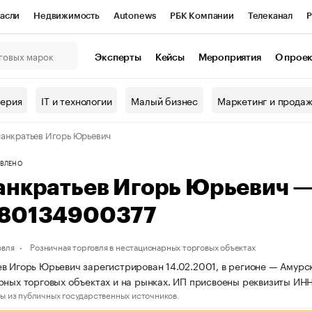
асли
Недвижимость
Autonews
РБК Компании
Телеканал
Р
К Курсы
РБК Life
Тренды
Визионеры
Национальные проекты
Эксперты
Кейсы
Мероприятия
О прое
онный клуб
Исследования
Кредитные рейтинги
Франшизы
Г
терия
IT и технологии
Малый бизнес
Маркетинг и прода
Проверка контрагентов
Политика
Экономика
Бизнес
анкратьев Игорь Юрьевич
ы
ВЛЕНО
анкратьев Игорь Юрьевич 
80134900377
овля
Розничная торговля в нестационарных торговых объектах
в Игорь Юрьевич зарегистрирован 14.02.2001, в регионе — Амурск
рных торговых объектах и на рынках. ИП присвоены реквизиты 
ы из публичных государственных источников.