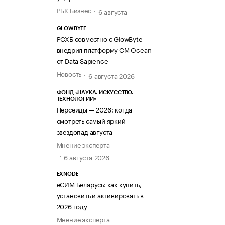
РБК Бизнес
6 августа
GLOWBYTE
РСХБ совместно с GlowByte
внедрил платформу CM Ocean
от Data Sapience
Новость
6 августа 2026
ФОНД «НАУКА. ИСКУССТВО.
ТЕХНОЛОГИИ»
Персеиды — 2026: когда
смотреть самый яркий
звездопад августа
Мнение эксперта
6 августа 2026
EXNODE
еСИМ Беларусь: как купить,
установить и активировать в
2026 году
Мнение эксперта