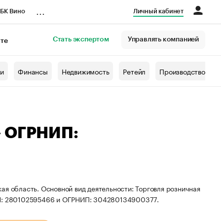
...
БК Вино
Личный кабинет
Стать экспертом
Управлять компанией
кте
азета
жи
Финансы
Недвижимость
Ретейл
Производство
— ОГРНИП:
ая область. Основной вид деятельности: Торговля розничная
ИНН: 280102595466 и ОГРНИП: 304280134900377.