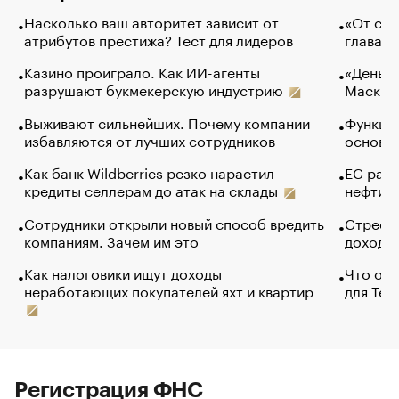
Насколько ваш авторитет зависит от
«От спо
атрибутов престижа? Тест для лидеров
глава к
Казино проиграло. Как ИИ-агенты
«Деньги
разрушают букмекерскую индустрию
Маск в 
Выживают сильнейших. Почему компании
Функции
избавляются от лучших сотрудников
основ э
Как банк Wildberries резко нарастил
ЕС раз
кредиты селлерам до атак на склады
нефти —
Сотрудники открыли новый способ вредить
Стресс 
компаниям. Зачем им это
доходов
Как налоговики ищут доходы
Что обв
неработающих покупателей яхт и квартир
для Tel
Регистрация ФНС