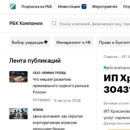
Подписка на РБК
Инвестиции
Мероприятия
Отр
Спорт
Школа управления РБК
РБК Образование
РБ
РБК Компании
Город
Стиль
Крипто
РБК Бизнес-среда
Дискусси
Выбор редакции
Менеджмент и HR
Право и бухгал
Спецпроекты СПб
Конференции СПб
Спецпроекты
Главная
ИП Х
Технологии и медиа
Финансы
Рынок наличной валют
Лента публикаций
ДЕЙСТВУЕТ
ОБНО
ООО «РЕММА ТРЕЙД»
ИП Х
Что мешает развитию
премиального сырного рынка в
3043
России
Интервью
6 августа 2026
Бытовые услуги
ИП Хрисанова
АПКБК
Цена молчания: как скрытая
услуг парикм
корпоративная агрессия
Данные получен
разрушает бизнес