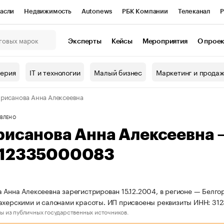
асли
Недвижимость
Autonews
РБК Компании
Телеканал
Р
К Курсы
РБК Life
Тренды
Визионеры
Национальные проекты
Эксперты
Кейсы
Мероприятия
О прое
онный клуб
Исследования
Кредитные рейтинги
Франшизы
Г
терия
IT и технологии
Малый бизнес
Маркетинг и прода
Проверка контрагентов
Политика
Экономика
Бизнес
рисанова Анна Алексеевна
ы
ВЛЕНО
рисанова Анна Алексеевна
12335000083
 Анна Алексеевна зарегистрирован 15.12.2004, в регионе — Белго
ахерскими и салонами красоты. ИП присвоены реквизиты ИНН: 3
ы из публичных государственных источников.