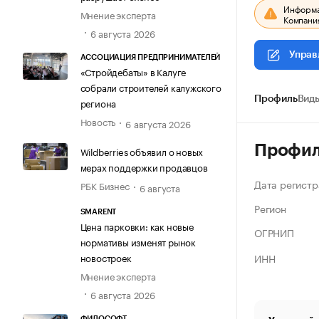
Информац
Мнение эксперта
Компания
6 августа 2026
Управ
АССОЦИАЦИЯ ПРЕДПРИНИМАТЕЛЕЙ
«Стройдебаты» в Калуге
собрали строителей калужского
Профиль
Виды
региона
Новость
6 августа 2026
Профи
Wildberries объявил о новых
мерах поддержки продавцов
Дата регистр
РБК Бизнес
6 августа
Регион
SMARENT
Цена парковки: как новые
ОГРНИП
нормативы изменят рынок
ИНН
новостроек
Мнение эксперта
6 августа 2026
ФИЛОСОФТ