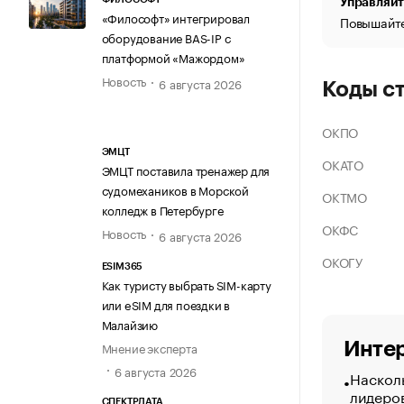
Управляйт
«Философт» интегрировал
Повышайте
оборудование BAS-IP с
платформой «Мажордом»
Новость
6 августа 2026
Коды с
ОКПО
ЭМЦТ
ОКАТО
ЭМЦТ поставила тренажер для
судомехаников в Морской
ОКТМО
колледж в Петербурге
ОКФС
Новость
6 августа 2026
ОКОГУ
ESIM365
Как туристу выбрать SIM-карту
или eSIM для поездки в
Малайзию
Интер
Мнение эксперта
6 августа 2026
Насколь
лидеро
СПЕКТРДАТА