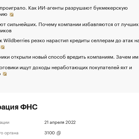
 проиграло. Как ИИ-агенты разрушают букмекерскую
рию
ют сильнейших. Почему компании избавляются от лучших
ников
к Wildberries резко нарастил кредиты селлерам до атак н
ики открыли новый способ вредить компаниям. Зачем им
оговики ищут доходы неработающих покупателей яхт и
р
рация ФНС
ации
21 апреля 2022
го органа
3100