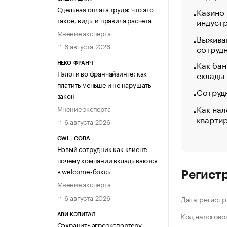
Сдельная оплата труда: что это
Казино
такое, виды и правила расчета
индуст
Мнение эксперта
Выжива
6 августа 2026
сотруд
Как бан
НЕКО-ФРАНЧ
Налоги во франчайзинге: как
склады
платить меньше и не нарушать
Сотрудн
закон
Как нал
Мнение эксперта
кварти
6 августа 2026
OWL | СОВА
Новый сотрудник как клиент:
почему компании вкладываются
в welcome-боксы
Регист
Мнение эксперта
6 августа 2026
Дата регистр
Код налогово
АВИ КЭПИТАЛ
Сохранить агроэкспортеру