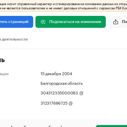
ия носит справочный характер и сгенерирована на основании данных из откр
 не является пользователем и не имеет деловых отношений с сервисом РБК Ко
Подписаться на изменения
По
лять страницей
 деятельности
ль
ации
15 декабря 2004
Белгородская область
304312335000083
312317686725