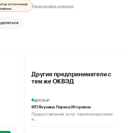
ытых источников.
Редактировать описание
мпании.
делиться
Другие предприниматели с
тем же ОКВЭД
ДЕЙСТВУЕТ
ИП Якунина Лариса Игоревна
Предоставление услуг парикмахерскими
и...