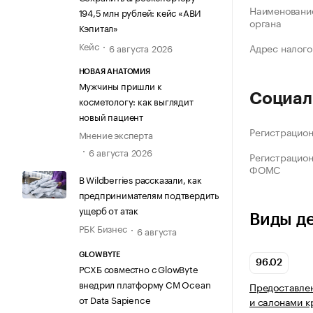
Наименование
194,5 млн рублей: кейс «АВИ
органа
Кэпитал»
Кейс
Адрес налого
6 августа 2026
НОВАЯ АНАТОМИЯ
Мужчины пришли к
Социал
косметологу: как выглядит
новый пациент
Регистрацио
Мнение эксперта
6 августа 2026
Регистрацио
ФОМС
В Wildberries рассказали, как
предпринимателям подтвердить
ущерб от атак
Виды д
РБК Бизнес
6 августа
GLOWBYTE
96.02
РСХБ совместно с GlowByte
внедрил платформу CM Ocean
Предоставлен
от Data Sapience
и салонами к