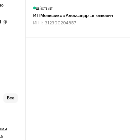
по
ДЕЙСТВУЕТ
ИП Меньшиков Александр Евгеньевич
1
ИНН: 312300294857
Все
ыми
ых