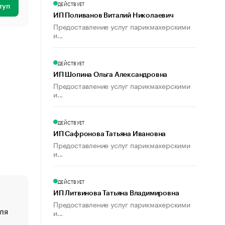
ДЕЙСТВУЕТ
туп
ИП Поливанов Виталий Николаевич
Предоставление услуг парикмахерскими
и...
ДЕЙСТВУЕТ
ИП Шопина Ольга Александровна
Предоставление услуг парикмахерскими
и...
ДЕЙСТВУЕТ
ИП Сафронова Татьяна Ивановна
Предоставление услуг парикмахерскими
и...
ДЕЙСТВУЕТ
ИП Литвинова Татьяна Владимировна
Предоставление услуг парикмахерскими
ля
«От спорта тело стареет иначе». Как живет глава ко
и...
создавшей GTA