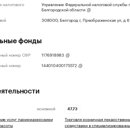
 налогового
Управление Федеральной налоговой службы 
Белгородской области
вой
308000, Белгород г, Преображенская ул, д 6
ьные фонды
нный номер СФР
1176918983
нный номер
144010400175572
еятельности
47.73
ОСНОВНОЙ
ие услуг парикмахерскими
Торговля розничная лекарственн
расоты
средствами в специализированн