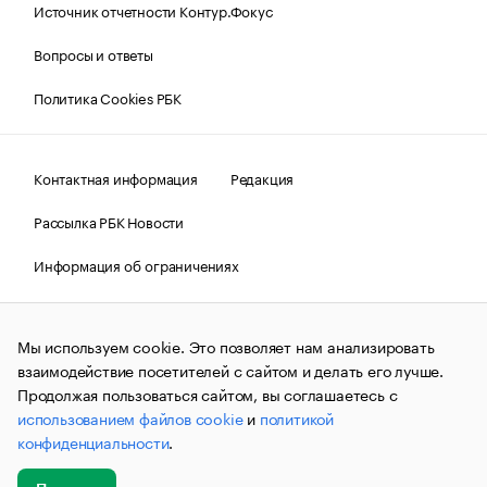
Источник отчетности Контур.Фокус
Вопросы и ответы
Политика Cookies РБК
Контактная информация
Редакция
Рассылка РБК Новости
Информация об ограничениях
Правовая информация
О соблюдении авторских прав
Мы используем cookie. Это позволяет нам анализировать
© АО «РОСБИЗНЕСКОНСАЛТИНГ»,
1995–2026.
Сообщения
и материалы информационного агентства «РБК»
взаимодействие посетителей с сайтом и делать его лучше.
(зарегистрировано Федеральной службой по надзору в сфере
Продолжая пользоваться сайтом, вы соглашаетесь с
связи, информационных технологий и массовых
использованием файлов cookie
и
политикой
коммуникаций (Роскомнадзор) 09.12.2015 за номером ИА
№ФС77-63848) сопровождаются пометкой «РБК». Отдельные
конфиденциальности
.
публикации могут содержать информацию,
не предназначенную для пользователей