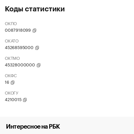
Коды статистики
ОКПО
0087918099
ОКАТО
45268595000
ОКТМО
45328000000
ОКФС
16
ОКОГУ
4210015
Интересное на РБК