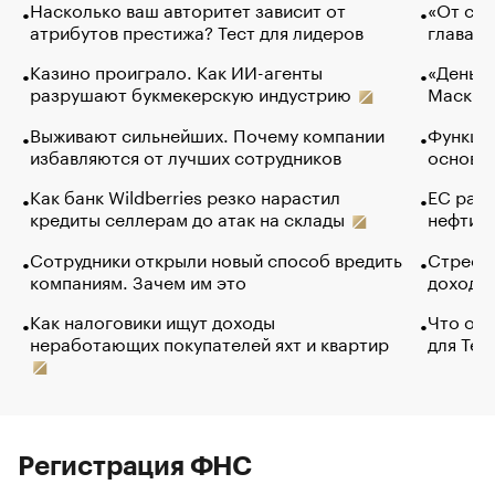
Насколько ваш авторитет зависит от
«От спо
атрибутов престижа? Тест для лидеров
глава к
Казино проиграло. Как ИИ-агенты
«Деньги
разрушают букмекерскую индустрию
Маск в 
Выживают сильнейших. Почему компании
Функции
избавляются от лучших сотрудников
основ э
Как банк Wildberries резко нарастил
ЕС раз
кредиты селлерам до атак на склады
нефти —
Сотрудники открыли новый способ вредить
Стресс 
компаниям. Зачем им это
доходов
Как налоговики ищут доходы
Что обв
неработающих покупателей яхт и квартир
для Tel
Регистрация ФНС