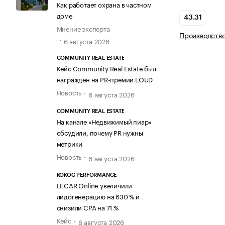
Как работает охрана в частном
доме
43.31
Мнение эксперта
Производство
6 августа 2026
COMMUNITY REAL ESTATE
Кейс Community Real Estate был
награжден на PR-премии LOUD
Новость
6 августа 2026
COMMUNITY REAL ESTATE
На канале «Недвижимый пиар»
обсудили, почему PR нужны
метрики
Новость
6 августа 2026
KOKOC PERFORMANCE
LECAR Online увеличили
лидогенерацию на 630 % и
снизили CPA на 71 %
Кейс
6 августа 2026