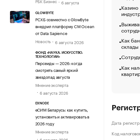
РБК Бизнес
6 августа
Казино
индуст
GLOWBYTE
РСХБ совместно с GlowByte
Выжива
внедрил платформу CM Ocean
сотруд
от Data Sapience
Как бан
Новость
6 августа 2026
склады
ФОНД «НАУКА. ИСКУССТВО.
Сотрудн
ТЕХНОЛОГИИ»
Персеиды — 2026: когда
Как нал
смотреть самый яркий
кварти
звездопад августа
Мнение эксперта
6 августа 2026
EXNODE
Регист
еСИМ Беларусь: как купить,
установить и активировать в
Дата регистр
2026 году
Мнение эксперта
Код налогово
6 августа 2026