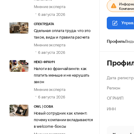
Информац
Мнение эксперта
Компания
6 августа 2026
Управ
СПЕКТРДАТА
Сдельная оплата труда: что это
такое, виды и правила расчета
Профиль
Виды
Мнение эксперта
6 августа 2026
Профи
НЕКО-ФРАНЧ
Налоги во франчайзинге: как
платить меньше и не нарушать
Дата регистр
закон
Регион
Мнение эксперта
6 августа 2026
ОГРНИП
ИНН
OWL | СОВА
Новый сотрудник как клиент:
почему компании вкладываются
в welcome-боксы
Мнение эксперта