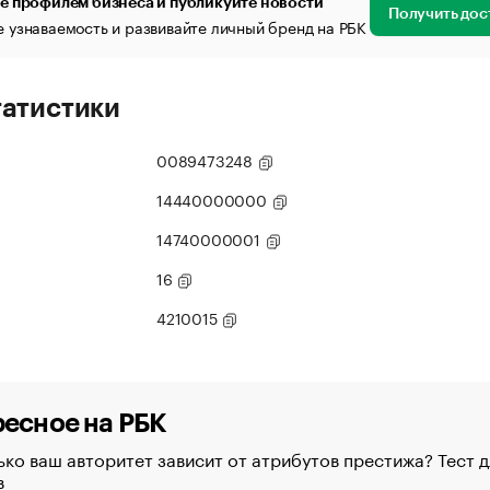
е профилем бизнеса и публикуйте новости
Получить дос
 узнаваемость и развивайте личный бренд на РБК
татистики
0089473248
14440000000
14740000001
16
4210015
есное на РБК
ко ваш авторитет зависит от атрибутов престижа? Тест д
в