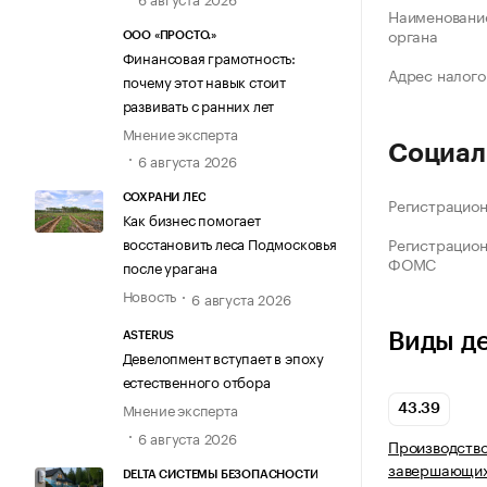
Наименование
органа
ООО «ПРОСТО.»
Финансовая грамотность:
Адрес налого
почему этот навык стоит
развивать с ранних лет
Мнение эксперта
Социал
6 августа 2026
СОХРАНИ ЛЕС
Регистрацио
Как бизнес помогает
восстановить леса Подмосковья
Регистрацио
ФОМС
после урагана
Новость
6 августа 2026
Виды д
ASTERUS
Девелопмент вступает в эпоху
естественного отбора
Мнение эксперта
43.39
6 августа 2026
Производство
завершающих
DELTA СИСТЕМЫ БЕЗОПАСНОСТИ