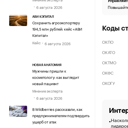
Управляйт
Повышайте
6 августа 2026
АВИ КЭПИТАЛ
Сохранить агроэкспортеру
Коды с
194,5 млн рублей: кейс «АВИ
Кэпитал»
ОКПО
Кейс
6 августа 2026
ОКАТО
ОКТМО
НОВАЯ АНАТОМИЯ
Мужчины пришли к
ОКФС
косметологу: как выглядит
ОКОГУ
новый пациент
Мнение эксперта
6 августа 2026
В Wildberries рассказали, как
Интер
предпринимателям подтвердить
Насколь
ущерб от атак
лидеро