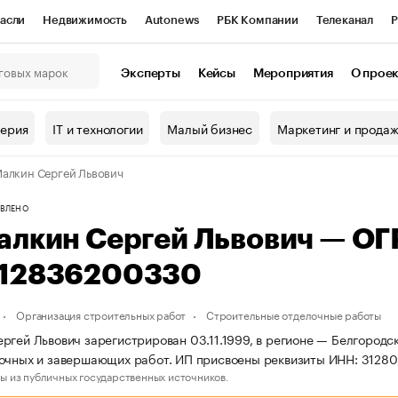
асли
Недвижимость
Autonews
РБК Компании
Телеканал
Р
К Курсы
РБК Life
Тренды
Визионеры
Национальные проекты
Эксперты
Кейсы
Мероприятия
О прое
онный клуб
Исследования
Кредитные рейтинги
Франшизы
Г
терия
IT и технологии
Малый бизнес
Маркетинг и прода
Проверка контрагентов
Политика
Экономика
Бизнес
алкин Сергей Львович
ы
ВЛЕНО
алкин Сергей Львович — О
12836200330
Организация строительных работ
Строительные отделочные работы
ргей Львович зарегистрирован 03.11.1999, в регионе — Белгородск
лочных и завершающих работ. ИП присвоены реквизиты ИНН: 312
ы из публичных государственных источников.