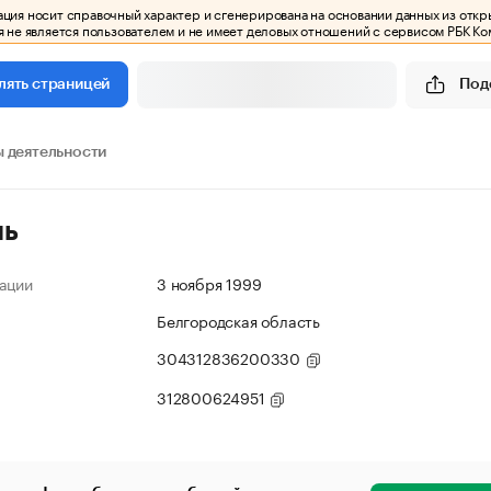
ия носит справочный характер и сгенерирована на основании данных из откр
 не является пользователем и не имеет деловых отношений с сервисом РБК Ко
Под
лять страницей
 деятельности
ль
ации
3 ноября 1999
Белгородская область
304312836200330
312800624951