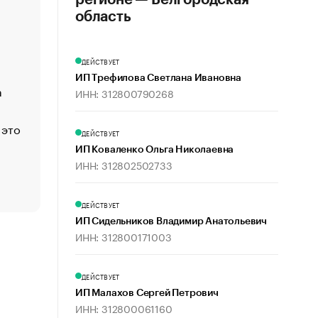
регионе — Белгородская
«Деньги будут не нужны»: что рассказал Маск в инт
область
Economist
Функции менеджмента: пять ключевых основ эффект
ДЕЙСТВУЕТ
управления
ИП Трефилова Светлана Ивановна
а
ЕС разрешил конфискацию российской нефти — чем
ИНН: 312800790268
Москва
 это
Стресс обеспеченных людей: почему рост доходов 
ДЕЙСТВУЕТ
счастья
ИП Коваленко Ольга Николаевна
Что обвинения против Павла Дурова значат для Tele
ИНН: 312802502733
пользователей
ДЕЙСТВУЕТ
ИП Сидельников Владимир Анатольевич
ИНН: 312800171003
ДЕЙСТВУЕТ
ИП Малахов Сергей Петрович
ИНН: 312800061160