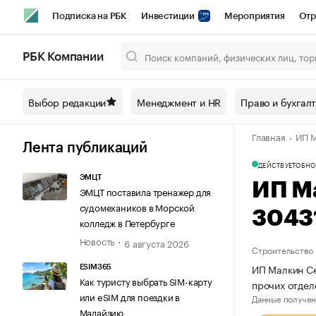
Подписка на РБК
Инвестиции
Мероприятия
Отр
Спорт
Школа управления РБК
РБК Образование
РБ
РБК Компании
Город
Стиль
Крипто
РБК Бизнес-среда
Дискусси
Выбор редакции
Менеджмент и HR
Право и бухгал
Спецпроекты СПб
Конференции СПб
Спецпроекты
Главная
ИП М
Технологии и медиа
Финансы
Рынок наличной валют
Лента публикаций
ДЕЙСТВУЕТ
ОБНО
ЭМЦТ
ИП М
ЭМЦТ поставила тренажер для
судомехаников в Морской
3043
колледж в Петербурге
Новость
6 августа 2026
Строительство
ИП Малкин Се
ESIM365
Как туристу выбрать SIM-карту
прочих отде
или eSIM для поездки в
Данные получен
Малайзию