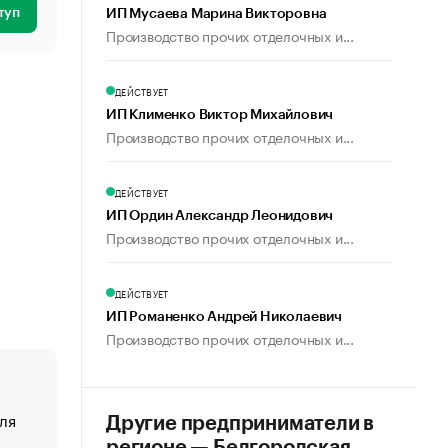
туп
ИП Мусаева Марина Викторовна
Производство прочих отделочных и...
ДЕЙСТВУЕТ
ИП Клименко Виктор Михайлович
Производство прочих отделочных и...
ДЕЙСТВУЕТ
ИП Ордин Александр Леонидович
Производство прочих отделочных и...
ДЕЙСТВУЕТ
ИП Романенко Андрей Николаевич
Производство прочих отделочных и...
ля
«От спорта тело стареет иначе». Как живет глава ко
Другие предприниматели в
создавшей GTA