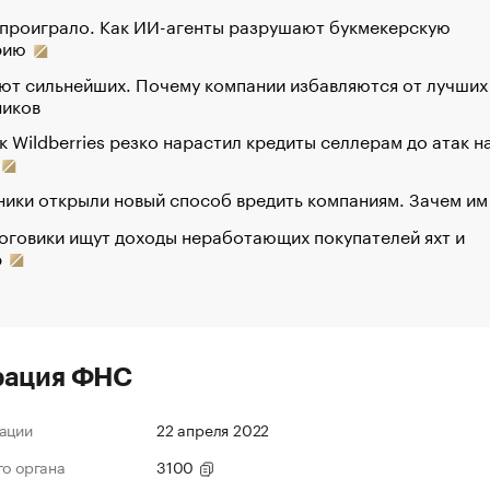
 проиграло. Как ИИ-агенты разрушают букмекерскую
рию
ют сильнейших. Почему компании избавляются от лучших
ников
к Wildberries резко нарастил кредиты селлерам до атак н
ики открыли новый способ вредить компаниям. Зачем им
оговики ищут доходы неработающих покупателей яхт и
р
рация ФНС
ации
22 апреля 2022
го органа
3100