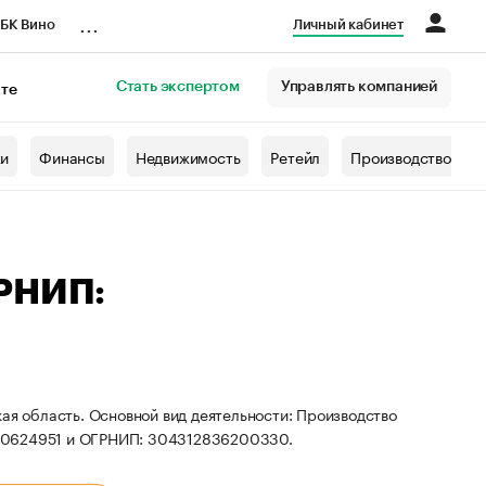
...
БК Вино
Личный кабинет
Стать экспертом
Управлять компанией
кте
азета
жи
Финансы
Недвижимость
Ретейл
Производство
ГРНИП:
ая область. Основной вид деятельности: Производство
800624951 и ОГРНИП: 304312836200330.